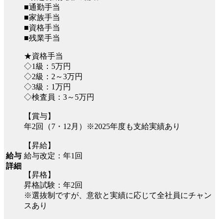
■通勤手当
■家族手当
■資格手当
■残業手当
★資格手当
◇1級：5万円
◇2級：2～3万円
◇3級：1万円
◇検査員：3～5万円
【賞与】
年2回（7・12月）※2025年度も支給実績あり
【昇給】
給与改定：年1回
給与
詳細
【昇格】
昇格試験：年2回
※選抜制ですが、意欲と実績に応じて全社員にチャン
スあり