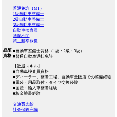
普通免許（MT）
1級自動車整備士
2級自動車整備士
3級自動車整備士
自動車検査員
学歴不問
第二新卒歓迎
必須
■自動車整備士資格（1級・2級・3級）
資格
■普通自動車運転免許
【歓迎スキル】
■自動車検査員資格
■ディーラー、整備工場、自動車量販店での整備経験
■電装・用品取付・タイヤ交換経験
■国産・輸入車整備経験
■板金塗装経験
交通費支給
社会保険完備