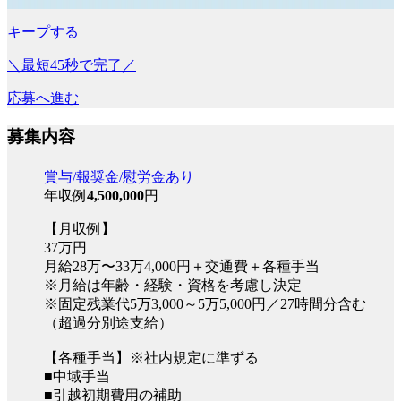
キープする
＼最短45秒で完了／
応募へ進む
募集内容
賞与/報奨金/慰労金あり
年収例
4,500,000
円
【月収例】
37万円
月給28万〜33万4,000円＋交通費＋各種手当
※月給は年齢・経験・資格を考慮し決定
※固定残業代5万3,000～5万5,000円／27時間分含む
（超過分別途支給）
【各種手当】※社内規定に準ずる
■中域手当
■引越初期費用の補助