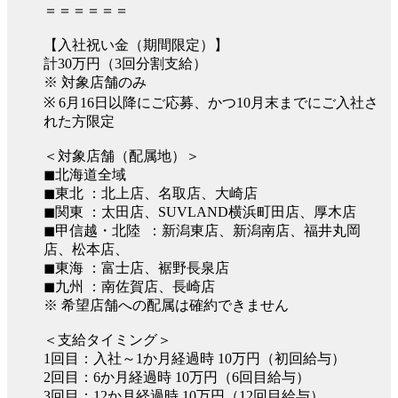
＝＝＝＝＝＝
【入社祝い金（期間限定）】
計30万円（3回分割支給）
※ 対象店舗のみ
※ 6月16日以降にご応募、かつ10月末までにご入社さ
れた方限定
＜対象店舗（配属地）＞
◼︎北海道全域
◼︎東北 ：北上店、名取店、大崎店
◼︎関東 ：太田店、SUVLAND横浜町田店、厚木店
◼︎甲信越・北陸 ：新潟東店、新潟南店、福井丸岡
店、松本店、
◼︎東海 ：富士店、裾野長泉店
◼︎九州 ：南佐賀店、長崎店
※ 希望店舗への配属は確約できません
＜支給タイミング＞
1回目：入社～1か月経過時 10万円（初回給与）
2回目：6か月経過時 10万円（6回目給与）
3回目：12か月経過時 10万円（12回目給与）