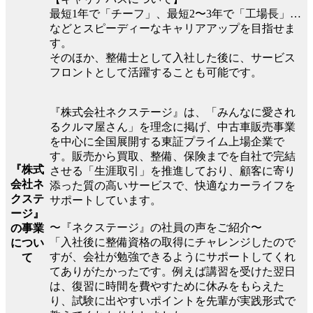
最短1年で「チーフ」、最短2〜3年で「工場長」…
などとスピーディーなキャリアアップを目指せま
す。
そのほか、整備士として入社した後に、サービス
フロントとして活躍することも可能です。
『株式会社ネクステージ』は、「みんなに愛され
るクルマ屋さん」を理念に掲げ、中古車販売事業
を中心に全国展開する東証プライム上場企業で
す。販売から買取、整備、保険までを自社で完結
『株式
させる「生涯取引」を推進しており、顧客に寄り
会社ネ
添った質の高いサービスで、快適なカーライフを
クステ
サポートしています。
ージ』
〜『ネクステージ』の社員の声をご紹介〜
の事業
「入社後に整備資格の取得にチャレンジしたので
につい
すが、会社が勉強できるようにサポートしてくれ
て
てありがたかったです。例えば講習を受けた翌日
は、復習に時間を費やすために休みをもらえた
り、試験に出やすいポイントを先輩が実践形式で