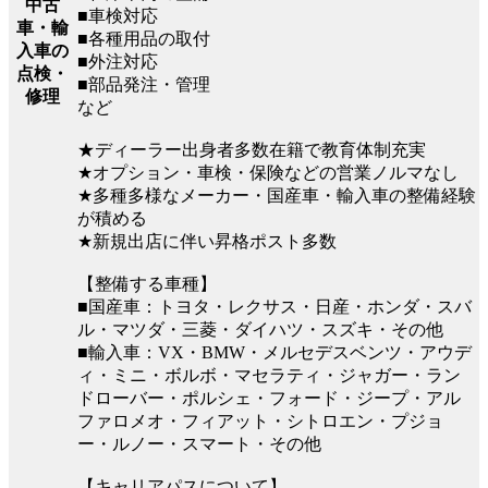
中古
■車検対応
車・輸
■各種用品の取付
入車の
■外注対応
点検・
■部品発注・管理
修理
など
★ディーラー出身者多数在籍で教育体制充実
★オプション・車検・保険などの営業ノルマなし
★多種多様なメーカー・国産車・輸入車の整備経験
が積める
★新規出店に伴い昇格ポスト多数
【整備する車種】
■国産車：トヨタ・レクサス・日産・ホンダ・スバ
ル・マツダ・三菱・ダイハツ・スズキ・その他
■輸入車：VX・BMW・メルセデスベンツ・アウデ
ィ・ミニ・ボルボ・マセラティ・ジャガー・ラン
ドローバー・ポルシェ・フォード・ジープ・アル
ファロメオ・フィアット・シトロエン・プジョ
ー・ルノー・スマート・その他
【キャリアパスについて】