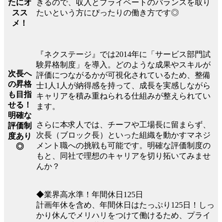
きるので、収入とプライベートのバランスを取り
たにオ
たいという方にぴったりの働き方です◎
スス
メ！
『ネクステージ』では2014年に「サービス部門試
験昇格制度」を導入。どのような成果やスキルが
次長へ
評価につながるかが可視化されているため、整備
の昇格
士1人1人が納得感を持って、成長を実感しながら
も目指
キャリアを積み重ねられる仕組みが整えられてい
せる！
ます。
明確な
さらに本求人では、チーフや工場長に留まらず、
評価制
次長（ブロック長）といった組織を動かすマネジ
度あり
メント職への挑戦も可能です。明確な評価制度の
◎
もと、同社で理想のキャリアを切り拓いてみませ
んか？
◆業界高水準！年間休日125日
計画年休を含め、年間休日はたっぷり125日！しっ
かり休んでメリハリをつけて働けるため、プライ