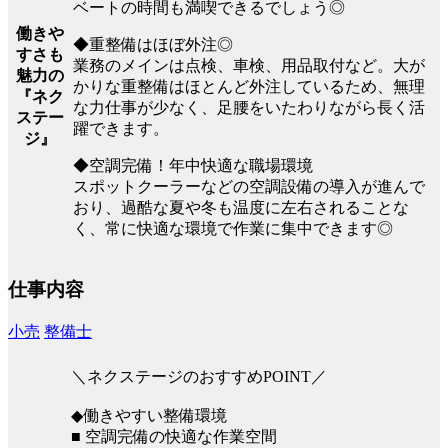
ベートの時間も満喫できるでしょう◎
働きや
◆重整備はほぼ外注◎
すさも
業務のメインは点検、車検、用品取付など。大が
魅力の
かりな重整備はほとんど外注しているため、無理
『ネク
な力仕事が少なく、足腰をいたわりながら長く活
ステー
躍できます。
ジ』
◆空調完備！年中快適な職場環境
スポットクーラーなどの空調設備の導入が進んで
おり、過酷な夏や冬も温度に左右されることな
く、常に快適な環境で作業に集中できます◎
仕事内容
小売
整備士
＼ネクステージのおすすめPOINT／
◆働きやすい整備環境
■ 空調完備の快適な作業空間