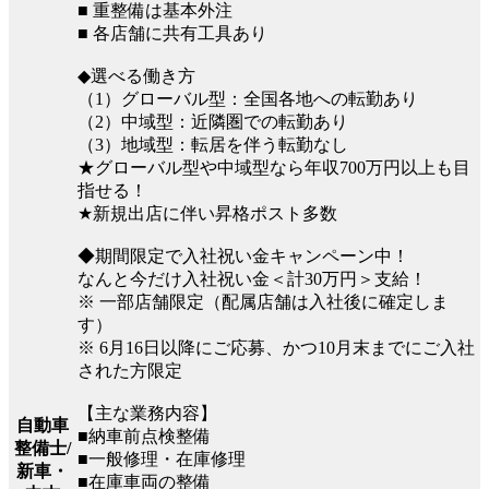
■ 重整備は基本外注
■ 各店舗に共有工具あり
◆選べる働き方
（1）グローバル型：全国各地への転勤あり
（2）中域型：近隣圏での転勤あり
（3）地域型：転居を伴う転勤なし
★グローバル型や中域型なら年収700万円以上も目
指せる！
★新規出店に伴い昇格ポスト多数
◆期間限定で入社祝い金キャンペーン中！
なんと今だけ入社祝い金＜計30万円＞支給！
※ 一部店舗限定（配属店舗は入社後に確定しま
す）
※ 6月16日以降にご応募、かつ10月末までにご入社
された方限定
【主な業務内容】
自動車
■納車前点検整備
整備士/
■一般修理・在庫修理
新車・
■在庫車両の整備