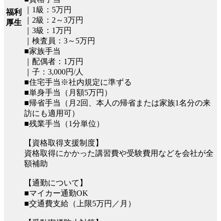
｜1級：5万円
福利
｜2級：2～3万円
厚生
｜3級：1万円
｜検査員：3～5万円
■家族手当
｜配偶者：1万円
｜子：3,000円/人
■住宅手当※社内規定に準ずる
■単身手当（月額5万円）
■帰省手当（月2回、本人の帰省または家族1名分の来
訪にも適用可）
■残業手当（1分単位）
【資格取得支援制度】
資格取得にかかった講習費や受験費用などを会社が全
額補助
【通勤について】
■マイカー通勤OK
■交通費支給（上限5万円／月）