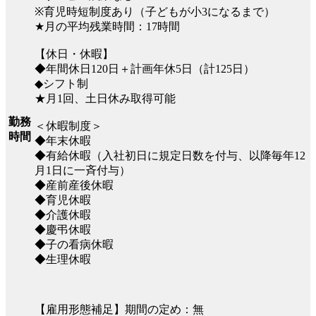
※育児時短制度あり（子どもが小3になるまで）
★月の平均残業時間：17時間
【休日・休暇】
◆年間休日120日＋計画年休5日（計125日）
◆シフト制
★月1回、土日休み取得可能
勤務
＜休暇制度＞
時間
◆年末休暇
◆有給休暇（入社初日に規定日数を付与、以降毎年12
月1日に一斉付与）
◆産前産後休暇
◆育児休暇
◆介護休暇
◆慶弔休暇
◆子の看病休暇
◆生理休暇
【雇用形態補足】期間の定め：無