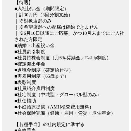
【待遇】
■入社祝い金（期間限定）
｜計30万円（3回分割支給）
｜※対象店舗のみ
｜※希望店舗への配属は確約できません
｜※6月16日以降にご応募、かつ10月末までにご入社
された方限定
■結婚・出産祝い金
■社員割引制度
■社員持株会制度（月6％奨励金／E-ship制度）
■確定拠出年金
■退職金制度（確定給付型）
■再雇用制度（65歳まで）
■表彰制度
■社員紹介雇用制度
■社宅制度（中域型・グローバル型のみ）
■赴任補助
■不妊治療提携（AMH検査費用無料）
■社会保険完備（健康・雇用・労災・厚生年金）
【各種手当】※社内規定に準ずる
■資格手当