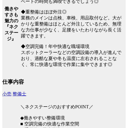
ベートの時間も満喫できるでしょう◎
働きや
◆重整備はほぼ外注◎
すさも
業務のメインは点検、車検、用品取付など。大が
魅力の
かりな重整備はほとんど外注しているため、無理
『ネク
な力仕事が少なく、足腰をいたわりながら長く活
ステー
躍できます。
ジ』
◆空調完備！年中快適な職場環境
スポットクーラーなどの空調設備の導入が進んで
おり、過酷な夏や冬も温度に左右されることな
く、常に快適な環境で作業に集中できます◎
仕事内容
小売
整備士
＼ネクステージのおすすめPOINT／
◆働きやすい整備環境
■ 空調完備の快適な作業空間