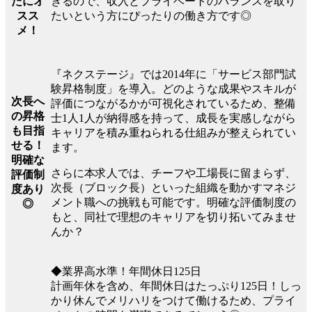
きるので、収入とプライベートのバランスを取り
たにオ
たいという方にぴったりの働き方です◎
スス
メ！
『ネクステージ』では2014年に「サービス部門試
験昇格制度」を導入。どのような成果やスキルが
次長へ
評価につながるかが可視化されているため、整備
の昇格
士1人1人が納得感を持って、成長を実感しながら
も目指
キャリアを積み重ねられる仕組みが整えられてい
せる！
ます。
明確な
さらに本求人では、チーフや工場長に留まらず、
評価制
次長（ブロック長）といった組織を動かすマネジ
度あり
メント職への挑戦も可能です。明確な評価制度の
◎
もと、同社で理想のキャリアを切り拓いてみませ
んか？
◆業界高水準！年間休日125日
計画年休を含め、年間休日はたっぷり125日！しっ
かり休んでメリハリをつけて働けるため、プライ