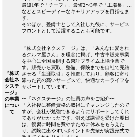
最短1年で「チーフ」、最短2〜3年で「工場長」…
などとスピーディーなキャリアアップを目指せま
す。
そのほか、整備士として入社した後に、サービス
フロントとして活躍することも可能です。
『株式会社ネクステージ』は、「みんなに愛され
るクルマ屋さん」を理念に掲げ、中古車販売事業
を中心に全国展開する東証プライム上場企業で
す。販売から買取、整備、保険までを自社で完結
『株式
させる「生涯取引」を推進しており、顧客に寄り
会社ネ
添った質の高いサービスで、快適なカーライフを
クステ
サポートしています。
ージ』
〜『ネクステージ』の社員の声をご紹介〜
の事業
「入社後に整備資格の取得にチャレンジしたので
につい
すが、会社が勉強できるようにサポートしてくれ
て
てありがたかったです。例えば講習を受けた翌日
は、復習に時間を費やすために休みをもらえた
り、試験に出やすいポイントを先輩が実践形式で