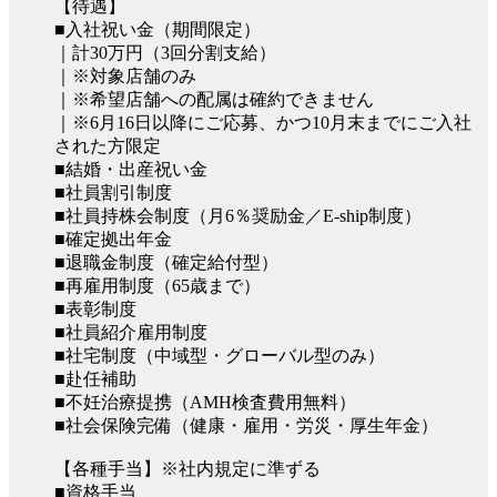
【待遇】
■入社祝い金（期間限定）
｜計30万円（3回分割支給）
｜※対象店舗のみ
｜※希望店舗への配属は確約できません
｜※6月16日以降にご応募、かつ10月末までにご入社
された方限定
■結婚・出産祝い金
■社員割引制度
■社員持株会制度（月6％奨励金／E-ship制度）
■確定拠出年金
■退職金制度（確定給付型）
■再雇用制度（65歳まで）
■表彰制度
■社員紹介雇用制度
■社宅制度（中域型・グローバル型のみ）
■赴任補助
■不妊治療提携（AMH検査費用無料）
■社会保険完備（健康・雇用・労災・厚生年金）
【各種手当】※社内規定に準ずる
■資格手当