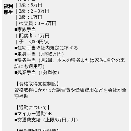
｜1級：5万円
福利
｜2級：2～3万円
厚生
｜3級：1万円
｜検査員：3～5万円
■家族手当
｜配偶者：1万円
｜子：3,000円/人
■住宅手当※社内規定に準ずる
■単身手当（月額5万円）
■帰省手当（月2回、本人の帰省または家族1名分の来
訪にも適用可）
■残業手当（1分単位）
【資格取得支援制度】
資格取得にかかった講習費や受験費用などを会社が全
額補助
【通勤について】
■マイカー通勤OK
■交通費支給（上限5万円／月）