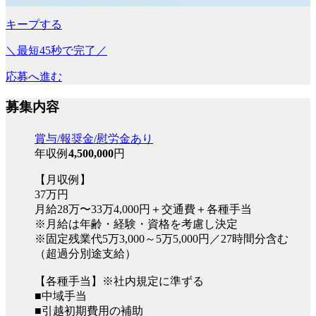
キープする
＼最短45秒で完了／
応募へ進む
募集内容
賞与/報奨金/慰労金あり
年収例
4,500,000
円
【月収例】
37万円
月給28万〜33万4,000円＋交通費＋各種手当
※月給は年齢・経験・資格を考慮し決定
※固定残業代5万3,000～5万5,000円／27時間分含む
（超過分別途支給）
【各種手当】※社内規定に準ずる
■中域手当
■引越初期費用の補助