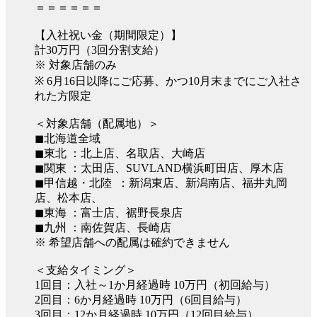
＝＝＝＝＝＝
【入社祝い金（期間限定）】
計30万円（3回分割支給）
※ 対象店舗のみ
※ 6月16日以降にご応募、かつ10月末までにご入社さ
れた方限定
＜対象店舗（配属地）＞
◼︎北海道全域
◼︎東北 ：北上店、名取店、大崎店
◼︎関東 ：太田店、SUVLAND横浜町田店、厚木店
◼︎甲信越・北陸 ：新潟東店、新潟南店、福井丸岡
店、松本店、
◼︎東海 ：富士店、裾野長泉店
◼︎九州 ：南佐賀店、長崎店
※ 希望店舗への配属は確約できません
＜支給タイミング＞
1回目：入社～1か月経過時 10万円（初回給与）
2回目：6か月経過時 10万円（6回目給与）
3回目：12か月経過時 10万円（12回目給与）