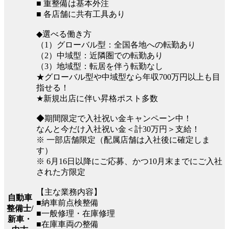
■ 重整備は基本外注
■ 各店舗に共有工具あり
◆選べる働き方
（1）グローバル型：全国各地への転勤あり
（2）中域型：近隣圏での転勤あり
（3）地域型：転居を伴う転勤なし
★グローバル型や中域型なら年収700万円以上も目
指せる！
★新規出店に伴い昇格ポスト多数
◆期間限定で入社祝い金キャンペーン中！
なんと今だけ入社祝い金＜計30万円＞支給！
※ 一部店舗限定（配属店舗は入社後に確定しま
す）
※ 6月16日以降にご応募、かつ10月末までにご入社
された方限定
【主な業務内容】
自動車
■納車前点検整備
整備士/
■一般修理・在庫修理
新車・
■在庫車両の整備