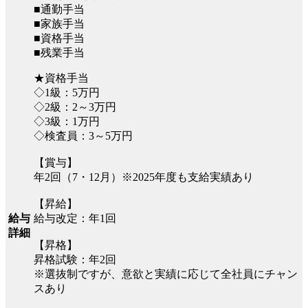
■通勤手当
■家族手当
■資格手当
■残業手当
★資格手当
◇1級：5万円
◇2級：2～3万円
◇3級：1万円
◇検査員：3～5万円
【賞与】
年2回（7・12月）※2025年度も支給実績あり
【昇給】
給与改定：年1回
給与
詳細
【昇格】
昇格試験：年2回
※選抜制ですが、意欲と実績に応じて全社員にチャン
スあり