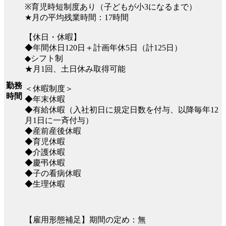
※育児時短制度あり（子どもが小3になるまで）
★月の平均残業時間：17時間
【休日・休暇】
◆年間休日120日＋計画年休5日（計125日）
◆シフト制
★月1回、土日休み取得可能
勤務
＜休暇制度＞
時間
◆年末休暇
◆有給休暇（入社初日に規定日数を付与、以降毎年12
月1日に一斉付与）
◆産前産後休暇
◆育児休暇
◆介護休暇
◆慶弔休暇
◆子の看病休暇
◆生理休暇
【雇用形態補足】期間の定め：無