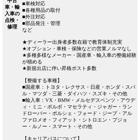
中古
■車検対応
車・輸
■各種用品の取付
入車の
■外注対応
点検・
■部品発注・管理
修理
など
★ディーラー出身者多数在籍で教育体制充実
★オプション・車検・保険などの営業ノルマなし
★多種多様なメーカー・国産車・輸入車の整備経験
が積める
★新規出店に伴い昇格ポスト多数
【整備する車種】
■国産車：トヨタ・レクサス・日産・ホンダ・スバ
ル・マツダ・三菱・ダイハツ・スズキ・その他
■輸入車：VX・BMW・メルセデスベンツ・アウデ
ィ・ミニ・ボルボ・マセラティ・ジャガー・ラン
ドローバー・ポルシェ・フォード・ジープ・アル
ファロメオ・フィアット・シトロエン・プジョ
ー・ルノー・スマート・その他
【キャリアパスについて】