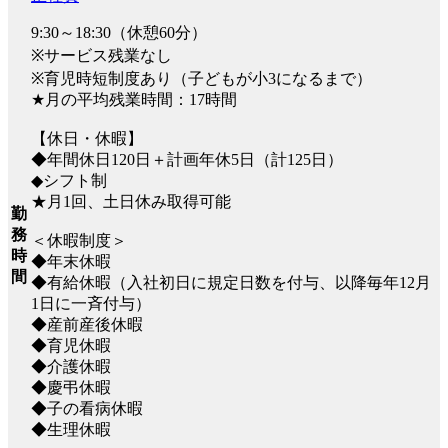
9:30～18:30（休憩60分）
※サービス残業なし
※育児時短制度あり（子どもが小3になるまで）
★月の平均残業時間：17時間
【休日・休暇】
◆年間休日120日＋計画年休5日（計125日）
◆シフト制
★月1回、土日休み取得可能
勤
務
＜休暇制度＞
時
◆年末休暇
間
◆有給休暇（入社初日に規定日数を付与、以降毎年12月
1日に一斉付与）
◆産前産後休暇
◆育児休暇
◆介護休暇
◆慶弔休暇
◆子の看病休暇
◆生理休暇