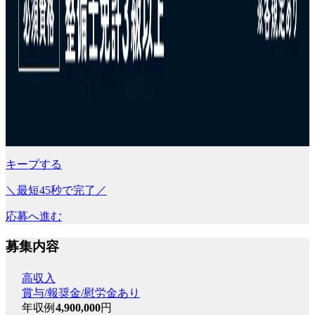
キープする
＼最短45秒で完了／
応募へ進む
募集内容
高収入
賞与/報奨金/慰労金あり
年収例
4,900,000
円