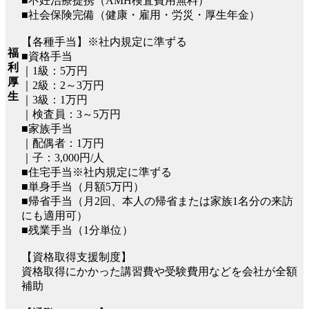
■不妊治療提携（AMH検査費用無料）
■社会保険完備（健康・雇用・労災・厚生年金）
【各種手当】※社内規定に準ずる
福
■資格手当
利
｜1級：5万円
厚
｜2級：2～3万円
生
｜3級：1万円
｜検査員：3～5万円
■家族手当
｜配偶者：1万円
｜子：3,000円/人
■住宅手当※社内規定に準ずる
■単身手当（月額5万円）
■帰省手当（月2回、本人の帰省または家族1名分の来訪
にも適用可）
■残業手当（1分単位）
【資格取得支援制度】
資格取得にかかった講習費や受験費用などを会社が全額
補助