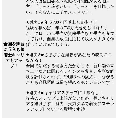
本求人は全国各地へ転勤の可能性がある働き
方。「もっと稼ぎたい」「もっと上を目指した
い」そんな方にこそオススメです！
★魅力1★年収730万円以上も目指せる
経験を積めば、年収730万円越えも可能！ま
た、グローバル手当や資格手当など手当も充実
しており、自身の成長に応じて収入を大きく伸
全国を舞台
ばしていけるでしょう。
に収入も整
★魅力2★さまざまな経験があなたの成長につ
備士キャリ
ながる！
アもアッ
全国で活躍する働き方だからこそ、新店舗の立
プ！
ち上げなどに関わるチャンスも豊富。多彩な経
験を評価されれば、管理職への抜擢につながる
ことも◎飛躍的成長を望めるポジションです！
★魅力3★キャリアステップに上限なし！
昇格のステップに上限がないため、長いキャリ
アを築けます。努力・実力次第で着実にステッ
プアップしていける環境です◎