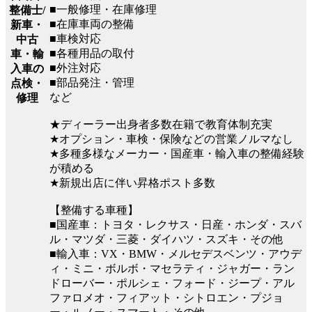
■一般修理・在庫修理
整備士/
■在庫車両の整備
新車・
■車検対応
中古
■各種用品の取付
車・輸
■外注対応
入車の
■部品発注・管理
点検・
など
修理
★ディーラー出身者多数在籍で教育体制充実
★オプション・車検・保険などの営業ノルマなし
★多種多様なメーカー・国産車・輸入車の整備経験
が積める
★新規出店に伴い昇格ポスト多数
【整備する車種】
■国産車：トヨタ・レクサス・日産・ホンダ・スバ
ル・マツダ・三菱・ダイハツ・スズキ・その他
■輸入車：VX・BMW・メルセデスベンツ・アウデ
ィ・ミニ・ボルボ・マセラティ・ジャガー・ラン
ドローバー・ポルシェ・フォード・ジープ・アル
ファロメオ・フィアット・シトロエン・プジョ