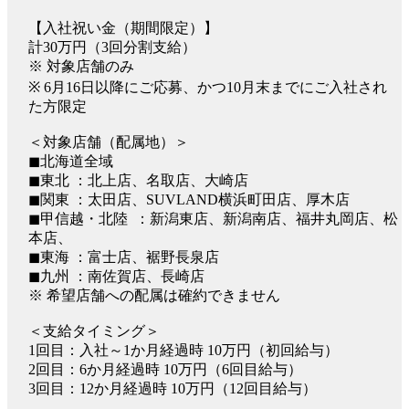
【入社祝い金（期間限定）】
計30万円（3回分割支給）
※ 対象店舗のみ
※ 6月16日以降にご応募、かつ10月末までにご入社され
た方限定
＜対象店舗（配属地）＞
◼︎北海道全域
◼︎東北 ：北上店、名取店、大崎店
◼︎関東 ：太田店、SUVLAND横浜町田店、厚木店
◼︎甲信越・北陸 ：新潟東店、新潟南店、福井丸岡店、松
本店、
◼︎東海 ：富士店、裾野長泉店
◼︎九州 ：南佐賀店、長崎店
※ 希望店舗への配属は確約できません
＜支給タイミング＞
1回目：入社～1か月経過時 10万円（初回給与）
2回目：6か月経過時 10万円（6回目給与）
3回目：12か月経過時 10万円（12回目給与）