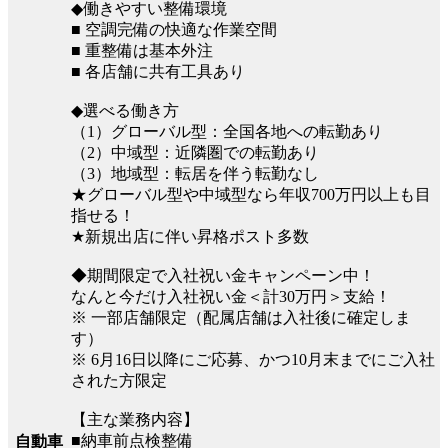
◆働きやすい整備環境
■ 空調完備の快適な作業空間
■ 重整備は基本外注
■ 各店舗に共有工具あり
◆選べる働き方
（1）グローバル型：全国各地への転勤あり
（2）中域型：近隣圏での転勤あり
（3）地域型：転居を伴う転勤なし
★グローバル型や中域型なら年収700万円以上も目
指せる！
★新規出店に伴い昇格ポスト多数
◆期間限定で入社祝い金キャンペーン中！
なんと今だけ入社祝い金＜計30万円＞支給！
※ 一部店舗限定（配属店舗は入社後に確定しま
す）
※ 6月16日以降にご応募、かつ10月末までにご入社
された方限定
【主な業務内容】
■納車前点検整備
自動車