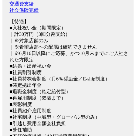
交通費支給
社会保険完備
【待遇】
■入社祝い金（期間限定）
｜計30万円（3回分割支給）
｜※対象店舗のみ
｜※希望店舗への配属は確約できません
｜※6月16日以降にご応募、かつ10月末までにご入社さ
れた方限定
■結婚・出産祝い金
■社員割引制度
■社員持株会制度（月6％奨励金／E-ship制度）
■確定拠出年金
■退職金制度（確定給付型）
■再雇用制度（65歳まで）
■表彰制度
■社員紹介雇用制度
■社宅制度（中域型・グローバル型のみ）
■引越し費用全額会社負担
■赴任補助