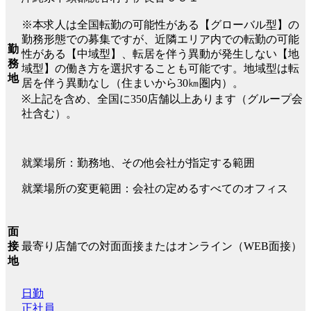
※本求人は全国転勤の可能性がある【グローバル型】の
勤務形態での募集ですが、近隣エリア内での転勤の可能
勤
性がある【中域型】、転居を伴う異動が発生しない【地
務
域型】の働き方を選択することも可能です。地域型は転
地
居を伴う異動なし（住まいから30㎞圏内）。
※上記を含め、全国に350店舗以上あります（グループ会
社含む）。
就業場所：勤務地、その他会社が指定する範囲
就業場所の変更範囲：会社の定めるすべてのオフィス
面
最寄り店舗での対面面接またはオンライン（WEB面接）
接
地
日勤
正社員