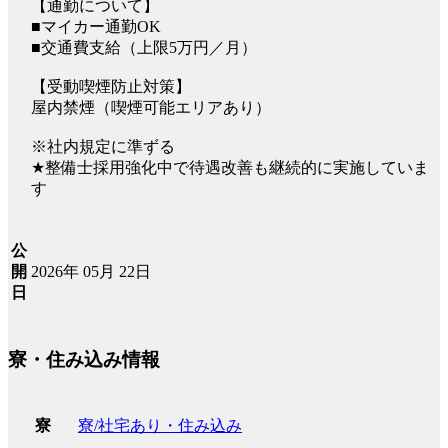
【通勤について】
■マイカー通勤OK
■交通費支給（上限5万円／月）
【受動喫煙防止対策】
屋内禁煙（喫煙可能エリアあり）
※社内規定に準ずる
★整備士採用強化中で待遇改善も継続的に実施していま
す
公
2026年 05月 22日
開
日
寮・住み込み情報
寮/社宅あり・住み込み
寮