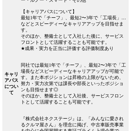
ー・ルノー・スマート・その他
【キャリアパスについて】
最短1年で「チーフ」、最短2〜3年で「工場長」…
などとスピーディーなキャリアアップを目指せま
す。
そのほか、整備士として入社した後に、サービス
フロントとして活躍することも可能です。
★成果・実力を正当に評価する評価制度あり
同社では最短1年で「チーフ」、最短2〜3年で「工
場長などスピーディーなキャリアアップが可能で
キャリ
す。また本ポジションは昇格の上限がないため、
アパス
努力・実力次第では課長や部長といったポジショ
につい
ンも目指せます◎
て
そのほか、整備士として入社後、サービスフロン
トとして活躍することも可能です。
『株式会社ネクステージ』は、「みんなに愛され
るクルマ屋さん」を理念に掲げ、中古車販売事業
を中心に全国展開する東証プライム上場企業で