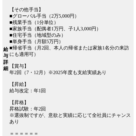
【その他手当】
■グローバル手当（2万5,000円）
■残業手当（1分単位）
■家族手当（配偶者1万円、子1人3,000円）
■住宅手当（地域型のみ）
■単身手当（月額5万円）
■帰省手当（月2回、本人の帰省または家族1名分の来訪
給
にも適用可）
与
詳
【賞与】
細
年2回（7・12月）※2025年度も支給実績あり
【昇給】
給与改定：年1回
【昇格】
昇格試験：年2回
※選抜制ですが、意欲と実績に応じて全社員にチャンス
あり
＝＝＝＝＝＝