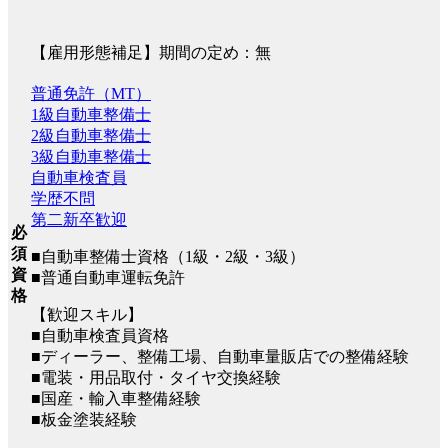
【雇用形態補足】期間の定め：無
普通免許（MT）
1級自動車整備士
2級自動車整備士
3級自動車整備士
自動車検査員
学歴不問
第二新卒歓迎
必
須
■自動車整備士資格（1級・2級・3級）
資
■普通自動車運転免許
格
【歓迎スキル】
■自動車検査員資格
■ディーラー、整備工場、自動車量販店での整備経験
■電装・用品取付・タイヤ交換経験
■国産・輸入車整備経験
■板金塗装経験