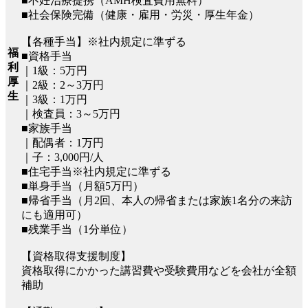
■不妊治療提携（AMH検査費用無料）
■社会保険完備（健康・雇用・労災・厚生年金）
【各種手当】※社内規定に準ずる
福
■資格手当
利
｜1級：5万円
厚
｜2級：2～3万円
生
｜3級：1万円
｜検査員：3～5万円
■家族手当
｜配偶者：1万円
｜子：3,000円/人
■住宅手当※社内規定に準ずる
■単身手当（月額5万円）
■帰省手当（月2回、本人の帰省または家族1名分の来訪
にも適用可）
■残業手当（1分単位）
【資格取得支援制度】
資格取得にかかった講習費や受験費用などを会社が全額
補助