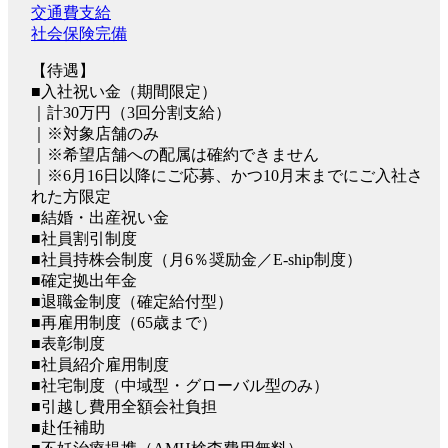
交通費支給
社会保険完備
【待遇】
■入社祝い金（期間限定）
｜計30万円（3回分割支給）
｜※対象店舗のみ
｜※希望店舗への配属は確約できません
｜※6月16日以降にご応募、かつ10月末までにご入社さ
れた方限定
■結婚・出産祝い金
■社員割引制度
■社員持株会制度（月6％奨励金／E-ship制度）
■確定拠出年金
■退職金制度（確定給付型）
■再雇用制度（65歳まで）
■表彰制度
■社員紹介雇用制度
■社宅制度（中域型・グローバル型のみ）
■引越し費用全額会社負担
■赴任補助