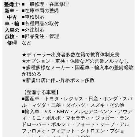
■一般修理・在庫修理
整備士/
■在庫車両の整備
新車・
■車検対応
中古
■各種用品の取付
車・輸
■外注対応
入車の
■部品発注・管理
点検・
など
修理
★ディーラー出身者多数在籍で教育体制充実
★オプション・車検・保険などの営業ノルマなし
★多種多様なメーカー・国産車・輸入車の整備経験
が積める
★新規出店に伴い昇格ポスト多数
【整備する車種】
■国産車：トヨタ・レクサス・日産・ホンダ・スバ
ル・マツダ・三菱・ダイハツ・スズキ・その他
■輸入車：VX・BMW・メルセデスベンツ・アウデ
ィ・ミニ・ボルボ・マセラティ・ジャガー・ラン
ドローバー・ポルシェ・フォード・ジープ・アル
ファロメオ・フィアット・シトロエン・プジョ