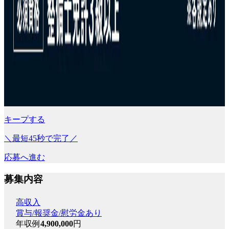
キープする
＼最短45秒で完了／
応募へ進む
募集内容
高収入
賞与/報奨金/慰労金あり
年収例
4,900,000
円