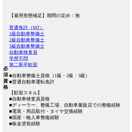
【雇用形態補足】期間の定め：無
普通免許（MT）
1級自動車整備士
2級自動車整備士
3級自動車整備士
自動車検査員
学歴不問
第二新卒歓迎
必
須
■自動車整備士資格（1級・2級・3級）
資
■普通自動車運転免許
格
【歓迎スキル】
■自動車検査員資格
■ディーラー、整備工場、自動車量販店での整備経験
■電装・用品取付・タイヤ交換経験
■国産・輸入車整備経験
■板金塗装経験