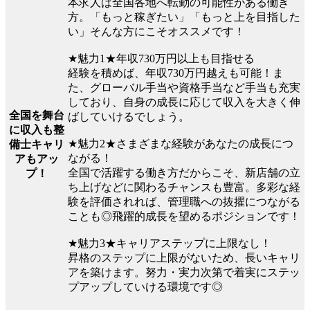
本求人は全国各地へ転勤の可能性がある働き
方。「もっと稼ぎたい」「もっと上を目指した
い」そんな方にこそオススメです！
★魅力1★年収730万円以上も目指せる
経験を積めば、年収730万円越えも可能！ま
た、グローバル手当や資格手当など手当も充実
しており、自身の成長に応じて収入を大きく伸
全国を舞台
ばしていけるでしょう。
に収入も整
★魅力2★さまざまな経験があなたの成長につ
備士キャリ
ながる！
アもアッ
全国で活躍する働き方だからこそ、新店舗の立
プ！
ち上げなどに関わるチャンスも豊富。多彩な経
験を評価されれば、管理職への抜擢につながる
ことも◎飛躍的成長を望めるポジションです！
★魅力3★キャリアステップに上限なし！
昇格のステップに上限がないため、長いキャリ
アを築けます。努力・実力次第で着実にステッ
プアップしていける環境です◎