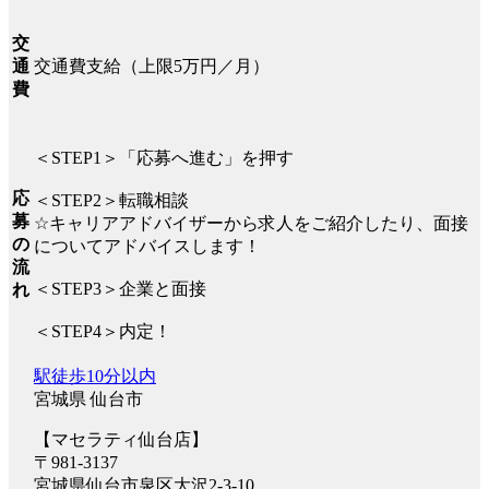
交
交通費支給（上限5万円／月）
通
費
＜STEP1＞「応募へ進む」を押す
応
＜STEP2＞転職相談
募
☆キャリアアドバイザーから求人をご紹介したり、面接
の
についてアドバイスします！
流
＜STEP3＞企業と面接
れ
＜STEP4＞内定！
駅徒歩10分以内
宮城県 仙台市
【マセラティ仙台店】
〒981-3137
宮城県仙台市泉区大沢2-3-10