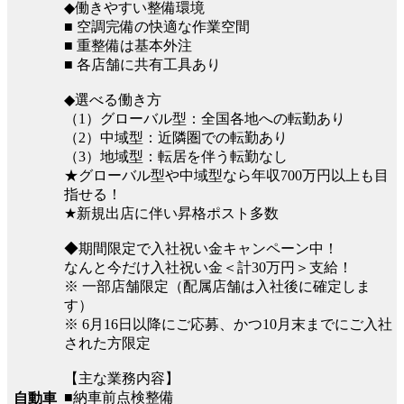
◆働きやすい整備環境
■ 空調完備の快適な作業空間
■ 重整備は基本外注
■ 各店舗に共有工具あり
◆選べる働き方
（1）グローバル型：全国各地への転勤あり
（2）中域型：近隣圏での転勤あり
（3）地域型：転居を伴う転勤なし
★グローバル型や中域型なら年収700万円以上も目
指せる！
★新規出店に伴い昇格ポスト多数
◆期間限定で入社祝い金キャンペーン中！
なんと今だけ入社祝い金＜計30万円＞支給！
※ 一部店舗限定（配属店舗は入社後に確定しま
す）
※ 6月16日以降にご応募、かつ10月末までにご入社
された方限定
【主な業務内容】
■納車前点検整備
自動車