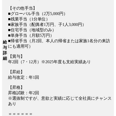
【その他手当】
■グローバル手当（2万5,000円）
■残業手当（1分単位）
■家族手当（配偶者1万円、子1人3,000円）
■住宅手当（地域型のみ）
■単身手当（月額5万円）
■帰省手当（月2回、本人の帰省または家族1名分の来訪
給
にも適用可）
与
詳
【賞与】
細
年2回（7・12月）※2025年度も支給実績あり
【昇給】
給与改定：年1回
【昇格】
昇格試験：年2回
※選抜制ですが、意欲と実績に応じて全社員にチャンス
あり
＝＝＝＝＝＝