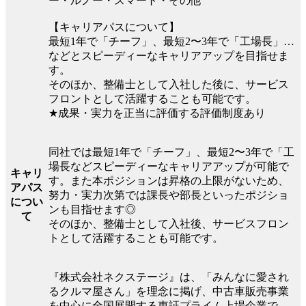
ー・ルノー・スマート・その他
【キャリアパスについて】
最短1年で「チーフ」、最短2〜3年で「工場長」…
などとスピーディーなキャリアアップを目指せま
す。
そのほか、整備士として入社した後に、サービス
フロントとして活躍することも可能です。
★成果・実力を正当に評価する評価制度あり
同社では最短1年で「チーフ」、最短2〜3年で「工
場長などスピーディーなキャリアアップが可能で
キャリ
す。また本ポジションは昇格の上限がないため、
アパス
努力・実力次第では課長や部長といったポジショ
につい
ンも目指せます◎
て
そのほか、整備士として入社後、サービスフロン
トとして活躍することも可能です。
『株式会社ネクステージ』は、「みんなに愛され
るクルマ屋さん」を理念に掲げ、中古車販売事業
を中心に全国展開する東証プライム上場企業で