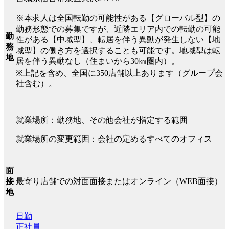
※本求人は全国転勤の可能性がある【グローバル型】の
勤務形態での募集ですが、近隣エリア内での転勤の可能
勤
性がある【中域型】、転居を伴う異動が発生しない【地
務
域型】の働き方を選択することも可能です。地域型は転
地
居を伴う異動なし（住まいから30㎞圏内）。
※上記を含め、全国に350店舗以上あります（グループ会
社含む）。
就業場所：勤務地、その他会社が指定する範囲
就業場所の変更範囲：会社の定めるすべてのオフィス
面
最寄り店舗での対面面接またはオンライン（WEB面接）
接
地
日勤
正社員