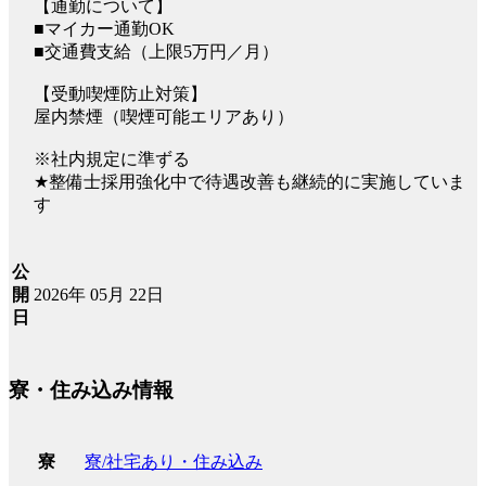
【通勤について】
■マイカー通勤OK
■交通費支給（上限5万円／月）
【受動喫煙防止対策】
屋内禁煙（喫煙可能エリアあり）
※社内規定に準ずる
★整備士採用強化中で待遇改善も継続的に実施していま
す
公
2026年 05月 22日
開
日
寮・住み込み情報
寮/社宅あり・住み込み
寮