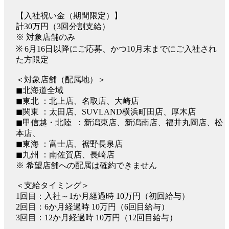
【入社祝い金（期間限定）】
計30万円（3回分割支給）
※ 対象店舗のみ
※ 6月16日以降にご応募、かつ10月末までにご入社され
た方限定
＜対象店舗（配属地）＞
◼︎北海道全域
◼︎東北 ：北上店、名取店、大崎店
◼︎関東 ：太田店、SUVLAND横浜町田店、厚木店
◼︎甲信越・北陸 ：新潟東店、新潟南店、福井丸岡店、松
本店、
◼︎東海 ：富士店、裾野長泉店
◼︎九州 ：南佐賀店、長崎店
※ 希望店舗への配属は確約できません
＜支給タイミング＞
1回目：入社～1か月経過時 10万円（初回給与）
2回目：6か月経過時 10万円（6回目給与）
3回目：12か月経過時 10万円（12回目給与）