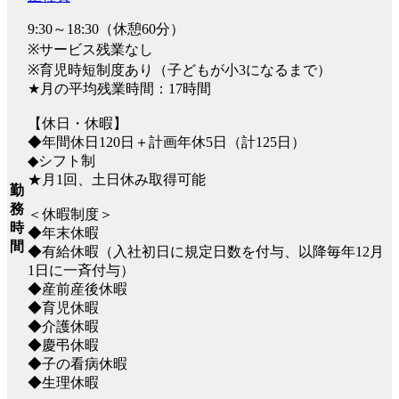
9:30～18:30（休憩60分）
※サービス残業なし
※育児時短制度あり（子どもが小3になるまで）
★月の平均残業時間：17時間
【休日・休暇】
◆年間休日120日＋計画年休5日（計125日）
◆シフト制
★月1回、土日休み取得可能
勤
務
＜休暇制度＞
時
◆年末休暇
間
◆有給休暇（入社初日に規定日数を付与、以降毎年12月
1日に一斉付与）
◆産前産後休暇
◆育児休暇
◆介護休暇
◆慶弔休暇
◆子の看病休暇
◆生理休暇