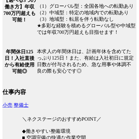
【選べる3つの
（1）グローバル型：全国各地への転勤あり
働き方】年収
（2）中域型：特定の地域内での転勤あり
700万円超えも
（3）地域型：転居を伴う転勤なし
可能！
★多彩な経験を積めるグローバル型や中域型
では年収700万円超えも目指せます！
本求人の年間休日は、計画年休を含めてた
年間休日125
っぷり125日！また、有給は入社初日に規定
日！入社直後
日数が付与されるため、急な用事や体調不
から有給使用
良の際も安心です◎
可能◎
仕事内容
小売
整備士
＼ネクステージのおすすめPOINT／
◆働きやすい整備環境
■ 空調完備の快適な作業空間