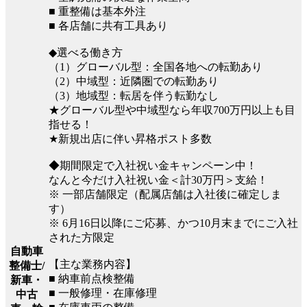
■ 重整備は基本外注
■ 各店舗に共有工具あり
◆選べる働き方
（1）グローバル型：全国各地への転勤あり
（2）中域型：近隣圏での転勤あり
（3）地域型：転居を伴う転勤なし
★グローバル型や中域型なら年収700万円以上も目
指せる！
★新規出店に伴い昇格ポスト多数
◆期間限定で入社祝い金キャンペーン中！
なんと今だけ入社祝い金＜計30万円＞支給！
※ 一部店舗限定（配属店舗は入社後に確定しま
す）
※ 6月16日以降にご応募、かつ10月末までにご入社
された方限定
自動車
【主な業務内容】
整備士/
■ 納車前点検整備
新車・
■ 一般修理・在庫修理
中古