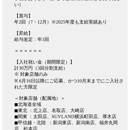
い）
【賞与】
年2回（7・12月）※2025年度も支給実績あり
【昇給】
給与改定：年1回
＝＝＝＝＝＝
【入社祝い金（期間限定）】
計30万円（3回分割支給）
※ 対象店舗のみ
※ 6月16日以降にご応募、かつ10月末までにご入社さ
れた方限定
＜対象店舗（配属地）＞
◼︎北海道全域
◼︎東北 ：北上店、名取店、大崎店
◼︎関東 ：太田店、SUVLAND横浜町田店、厚木店
◼︎甲信越・北陸 ：新潟東店、新潟南店、福井丸岡
店、松本店、