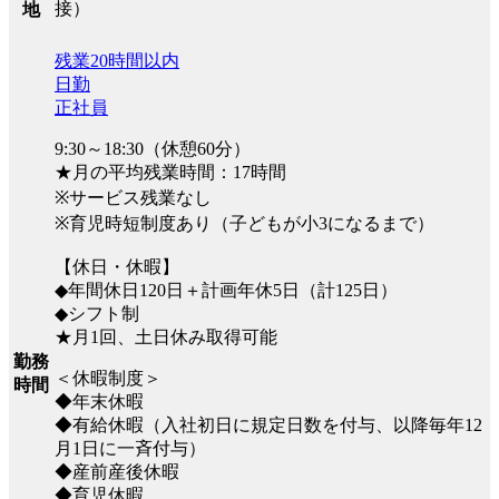
接）
地
残業20時間以内
日勤
正社員
9:30～18:30（休憩60分）
★月の平均残業時間：17時間
※サービス残業なし
※育児時短制度あり（子どもが小3になるまで）
【休日・休暇】
◆年間休日120日＋計画年休5日（計125日）
◆シフト制
★月1回、土日休み取得可能
勤務
＜休暇制度＞
時間
◆年末休暇
◆有給休暇（入社初日に規定日数を付与、以降毎年12
月1日に一斉付与）
◆産前産後休暇
◆育児休暇