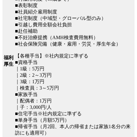
■表彰制度
■社員紹介雇用制度
■社宅制度（中域型・グローバル型のみ）
■引越し費用全額会社負担
■赴任補助
■不妊治療提携（AMH検査費用無料）
■社会保険完備（健康・雇用・労災・厚生年金）
【各種手当】※社内規定に準ずる
福利
■資格手当
厚生
｜1級：5万円
｜2級：2～3万円
｜3級：1万円
｜検査員：3～5万円
■家族手当
｜配偶者：1万円
｜子：3,000円/人
■住宅手当※社内規定に準ずる
■単身手当（月額5万円）
■帰省手当（月2回、本人の帰省または家族1名分の来
訪にも適用可）