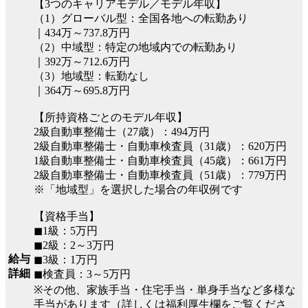
【3つのキャリアモデル／モデル年収】
（1）グローバル型：全国各地への転勤あり
｜434万～737.8万円
（2）中域型：特定の地域内での転勤あり
｜392万～712.6万円
（3）地域型：転勤なし
｜364万～695.8万円
【所持資格ごとのモデル年収】
2級自動車整備士（27歳）：494万円
2級自動車整備士・自動車検査員（31歳）：620万円
1級自動車整備士・自動車検査員（45歳）：661万円
2級自動車整備士・自動車検査員（51歳）：779万円
※「地域型」を選択した場合の年収例です
【資格手当】
◼︎1級：5万円
◼︎2級：2～3万円
給与
◼︎3級：1万円
詳細
◼︎検査員：3～5万円
※その他、家族手当・住宅手当・単身手当など多様な
手当があります（詳しくは福利厚生欄をご覧くださ