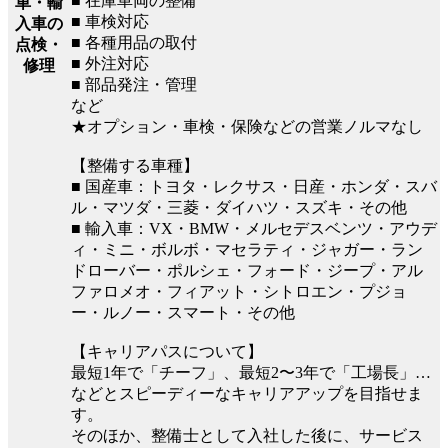
■ 在庫車両の整備
車・輸
■ 車検対応
入車の
■ 各種用品の取付
点検・
■ 外注対応
修理
■ 部品発注・管理
など
★オプション・車検・保険などの営業ノルマなし
【整備する車種】
■ 国産車：トヨタ・レクサス・日産・ホンダ・スバ
ル・マツダ・三菱・ダイハツ・スズキ・その他
■ 輸入車：VX・BMW・メルセデスベンツ・アウデ
ィ・ミニ・ボルボ・マセラティ・ジャガー・ラン
ドローバー・ポルシェ・フォード・ジープ・アル
ファロメオ・フィアット・シトロエン・プジョ
ー・ルノー・スマート・その他
【キャリアパスについて】
最短1年で「チーフ」、最短2〜3年で「工場長」…
などとスピーディーなキャリアアップを目指せま
す。
そのほか、整備士として入社した後に、サービス