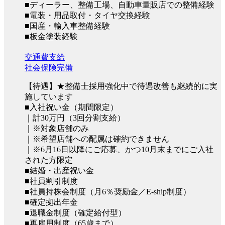
■ディーラー、整備工場、自動車量販店での整備経験
■電装・用品取付・タイヤ交換経験
■国産・輸入車整備経験
■板金塗装経験
交通費支給
社会保険完備
【待遇】★整備士採用強化中で待遇改善も継続的に実
施しています
■入社祝い金（期間限定）
｜計30万円（3回分割支給）
｜※対象店舗のみ
｜※希望店舗への配属は確約できません
｜※6月16日以降にご応募、かつ10月末までにご入社
された方限定
■結婚・出産祝い金
■社員割引制度
■社員持株会制度（月6％奨励金／E-ship制度）
■確定拠出年金
■退職金制度（確定給付型）
■再雇用制度（65歳まで）