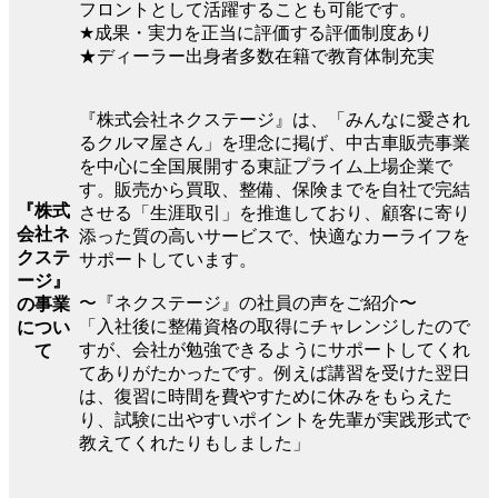
フロントとして活躍することも可能です。
★成果・実力を正当に評価する評価制度あり
★ディーラー出身者多数在籍で教育体制充実
『株式会社ネクステージ』は、「みんなに愛され
るクルマ屋さん」を理念に掲げ、中古車販売事業
を中心に全国展開する東証プライム上場企業で
す。販売から買取、整備、保険までを自社で完結
『株式
させる「生涯取引」を推進しており、顧客に寄り
会社ネ
添った質の高いサービスで、快適なカーライフを
クステ
サポートしています。
ージ』
〜『ネクステージ』の社員の声をご紹介〜
の事業
「入社後に整備資格の取得にチャレンジしたので
につい
すが、会社が勉強できるようにサポートしてくれ
て
てありがたかったです。例えば講習を受けた翌日
は、復習に時間を費やすために休みをもらえた
り、試験に出やすいポイントを先輩が実践形式で
教えてくれたりもしました」