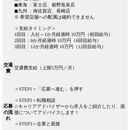
◼︎東海 ：富士店、裾野長泉店
◼︎九州 ：南佐賀店、長崎店
※ 希望店舗への配属は確約できません
＜支給タイミング＞
1回目：入社～1か月経過時 10万円（初回給与）
2回目：6か月経過時 10万円（6回目給与）
3回目：12か月経過時 10万円（12回目給与）
交通
交通費支給（上限5万円／月）
費
＜STEP1＞「応募へ進む」を押す
＜STEP2＞転職相談
応募
☆キャリアアドバイザーから求人をご紹介したり、面
の流
接についてアドバイスします！
れ
＜STEP3＞企業と面接