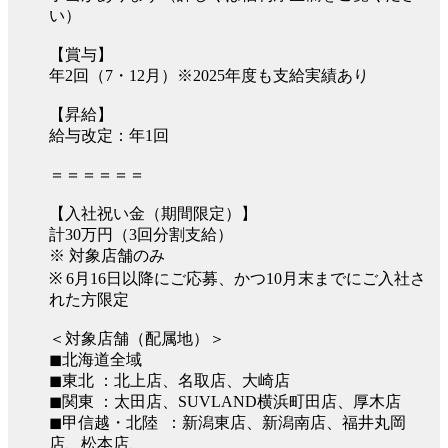
い）
【賞与】
年2回（7・12月）※2025年度も支給実績あり
【昇給】
給与改定：年1回
＝＝＝＝＝＝
【入社祝い金（期間限定）】
計30万円（3回分割支給）
※ 対象店舗のみ
※ 6月16日以降にご応募、かつ10月末までにご入社さ
れた方限定
＜対象店舗（配属地）＞
◼︎北海道全域
◼︎東北 ：北上店、名取店、大崎店
◼︎関東 ：太田店、SUVLAND横浜町田店、厚木店
◼︎甲信越・北陸 ：新潟東店、新潟南店、福井丸岡
店、松本店、