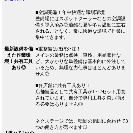
■空調完備！年中快適な職場環境
整備場にはスポットクーラーなどの空調設
備を導入済み◎過酷な夏や冬も温度に左右
されることなく、常に快適な環境で作業に
集中できます。
最新設備を備
■重整備はほぼ外注！
えた作業環
メインの業務は点検、車検、用品取付な
境！共有工具
ど。大がかりな重整備は基本的に外注して
あり◎
いるため、無理な力仕事はほとんどありま
せん◎
■各店舗に共有工具あり！
店舗備品として共有工具が1～2セット用意
されています。自分で専用工具を買い揃え
る必要はありません◎
ネクステージでは、転勤の範囲に合わせて3
つの働き方が選べます◎