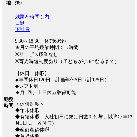
接）
地
残業20時間以内
日勤
正社員
9:30～18:30（休憩60分）
★月の平均残業時間：17時間
※サービス残業なし
※育児時短制度あり（子どもが小3になるまで）
【休日・休暇】
◆年間休日120日＋計画年休5日（計125日）
◆シフト制
★月1回、土日休み取得可能
勤務
＜休暇制度＞
時間
◆年末休暇
◆有給休暇（入社初日に規定日数を付与、以降毎年12
月1日に一斉付与）
◆産前産後休暇
◆育児休暇