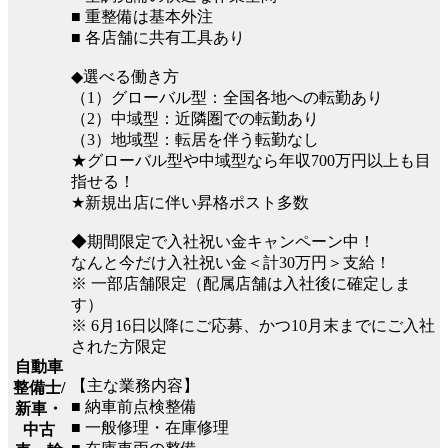
■ 重整備は基本外注
■ 各店舗に共有工具あり
◆選べる働き方
（1）グローバル型：全国各地への転勤あり
（2）中域型：近隣圏での転勤あり
（3）地域型：転居を伴う転勤なし
★グローバル型や中域型なら年収700万円以上も目
指せる！
★新規出店に伴い昇格ポスト多数
◆期間限定で入社祝い金キャンペーン中！
なんと今だけ入社祝い金＜計30万円＞支給！
※ 一部店舗限定（配属店舗は入社後に確定しま
す）
※ 6月16日以降にご応募、かつ10月末までにご入社
された方限定
自動車
【主な業務内容】
整備士/
■ 納車前点検整備
新車・
■ 一般修理・在庫修理
中古