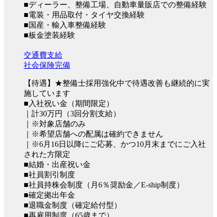
■ディーラー、整備工場、自動車量販店での整備経験
■電装・用品取付・タイヤ交換経験
■国産・輸入車整備経験
■板金塗装経験
交通費支給
社会保険完備
【待遇】★整備士採用強化中で待遇改善も継続的に実
施しています
■入社祝い金（期間限定）
｜計30万円（3回分割支給）
｜※対象店舗のみ
｜※希望店舗への配属は確約できません
｜※6月16日以降にご応募、かつ10月末までにご入社
された方限定
■結婚・出産祝い金
■社員割引制度
■社員持株会制度（月6％奨励金／E-ship制度）
■確定拠出年金
■退職金制度（確定給付型）
■再雇用制度（65歳まで）