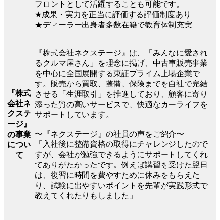
フロントとして活躍することも可能です。
★成果・実力を正当に評価する評価制度あり
★ディーラー出身者多数在籍で教育体制充実
『株式会社ネクステージ』は、「みんなに愛され
るクルマ屋さん」を理念に掲げ、中古車販売事業
を中心に全国展開する東証プライム上場企業で
す。販売から買取、整備、保険までを自社で完結
『株式
させる「生涯取引」を推進しており、顧客に寄り
会社ネ
添った質の高いサービスで、快適なカーライフを
クステ
サポートしています。
ージ』
〜『ネクステージ』の社員の声をご紹介〜
の事業
「入社後に整備資格の取得にチャレンジしたので
につい
すが、会社が勉強できるようにサポートしてくれ
て
てありがたかったです。例えば講習を受けた翌日
は、復習に時間を費やすために休みをもらえた
り、試験に出やすいポイントを先輩が実践形式で
教えてくれたりもしました」