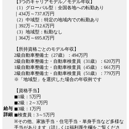
【3つのキャリアモデル／モデル年収】
（1）グローバル型：全国各地への転勤あり
｜434万～737.8万円
（2）中域型：特定の地域内での転勤あり
｜392万～712.6万円
（3）地域型：転勤なし
｜364万～695.8万円
【所持資格ごとのモデル年収】
2級自動車整備士（27歳）：494万円
2級自動車整備士・自動車検査員（31歳）：620万円
1級自動車整備士・自動車検査員（45歳）：661万円
2級自動車整備士・自動車検査員（51歳）：779万円
※「地域型」を選択した場合の年収例です
【資格手当】
◼︎1級：5万円
◼︎2級：2～3万円
給与
◼︎3級：1万円
詳細
◼︎検査員：3～5万円
※その他、家族手当・住宅手当・単身手当など多様な
手当があります（詳しくは福利厚生欄をご覧くださ