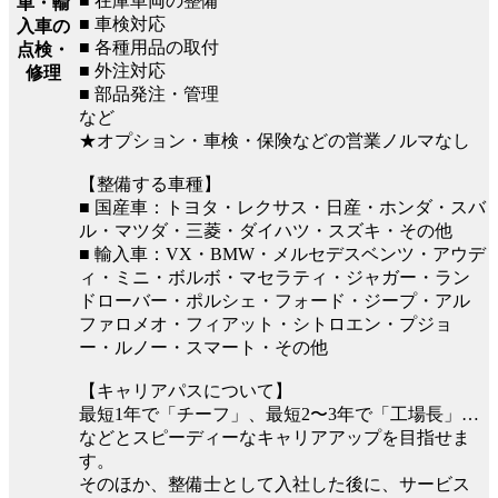
■ 在庫車両の整備
車・輸
■ 車検対応
入車の
■ 各種用品の取付
点検・
■ 外注対応
修理
■ 部品発注・管理
など
★オプション・車検・保険などの営業ノルマなし
【整備する車種】
■ 国産車：トヨタ・レクサス・日産・ホンダ・スバ
ル・マツダ・三菱・ダイハツ・スズキ・その他
■ 輸入車：VX・BMW・メルセデスベンツ・アウデ
ィ・ミニ・ボルボ・マセラティ・ジャガー・ラン
ドローバー・ポルシェ・フォード・ジープ・アル
ファロメオ・フィアット・シトロエン・プジョ
ー・ルノー・スマート・その他
【キャリアパスについて】
最短1年で「チーフ」、最短2〜3年で「工場長」…
などとスピーディーなキャリアアップを目指せま
す。
そのほか、整備士として入社した後に、サービス