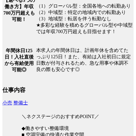
【選べる3つの
（1）グローバル型：全国各地への転勤あり
働き方】年収
（2）中域型：特定の地域内での転勤あり
700万円超えも
（3）地域型：転居を伴う転勤なし
可能！
★多彩な経験を積めるグローバル型や中域型
では年収700万円超えも目指せます！
本求人の年間休日は、計画年休を含めてた
年間休日125
っぷり125日！また、有給は入社初日に規定
日！入社直後
日数が付与されるため、急な用事や体調不
から有給使用
良の際も安心です◎
可能◎
仕事内容
小売
整備士
＼ネクステージのおすすめPOINT／
◆働きやすい整備環境
■ 空調完備の快適な作業空間