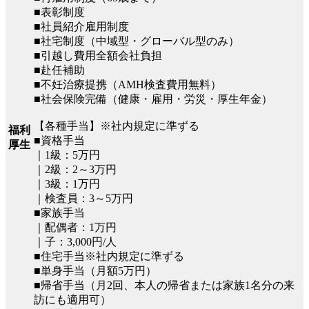
■表彰制度
■社員紹介雇用制度
■社宅制度（中域型・グローバル型のみ）
■引越し費用全額会社負担
■赴任補助
■不妊治療提携（AMH検査費用無料）
■社会保険完備（健康・雇用・労災・厚生年金）
【各種手当】※社内規定に準ずる
福利
■資格手当
厚生
｜1級：5万円
｜2級：2～3万円
｜3級：1万円
｜検査員：3～5万円
■家族手当
｜配偶者：1万円
｜子：3,000円/人
■住宅手当※社内規定に準ずる
■単身手当（月額5万円）
■帰省手当（月2回、本人の帰省または家族1名分の来
訪にも適用可）