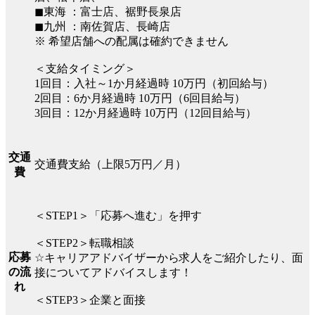
◼︎東海 ：富士店、裾野長泉店
◼︎九州 ：南佐賀店、長崎店
※ 希望店舗への配属は確約できません
＜支給タイミング＞
1回目：入社～1か月経過時 10万円（初回給与）
2回目：6か月経過時 10万円（6回目給与）
3回目：12か月経過時 10万円（12回目給与）
交通
交通費支給（上限5万円／月）
費
＜STEP1＞「応募へ進む」を押す
＜STEP2＞転職相談
応募
☆キャリアアドバイザーから求人をご紹介したり、面
の流
接についてアドバイスします！
れ
＜STEP3＞企業と面接