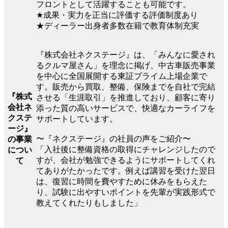
フロントとして活躍することも可能です。
★成果・実力を正当に評価する評価制度あり
★ディーラー出身者多数在籍で教育体制充実
『株式会社ネクステージ』は、「みんなに愛され
るクルマ屋さん」を理念に掲げ、中古車販売事業
を中心に全国展開する東証プライム上場企業で
す。販売から買取、整備、保険までを自社で完結
『株式
させる「生涯取引」を推進しており、顧客に寄り
会社ネ
添った質の高いサービスで、快適なカーライフを
クステ
サポートしています。
ージ』
〜『ネクステージ』の社員の声をご紹介〜
の事業
「入社後に整備資格の取得にチャレンジしたので
につい
すが、会社が勉強できるようにサポートしてくれ
て
てありがたかったです。例えば講習を受けた翌日
は、復習に時間を費やすために休みをもらえた
り、試験に出やすいポイントを先輩が実践形式で
教えてくれたりもしました」