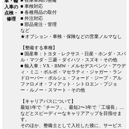
■ 在庫車両の整備
車・輸
■ 車検対応
入車の
■ 各種用品の取付
点検・
■ 外注対応
修理
■ 部品発注・管理
など
★オプション・車検・保険などの営業ノルマなし
【整備する車種】
■ 国産車：トヨタ・レクサス・日産・ホンダ・スバ
ル・マツダ・三菱・ダイハツ・スズキ・その他
■ 輸入車：VX・BMW・メルセデスベンツ・アウデ
ィ・ミニ・ボルボ・マセラティ・ジャガー・ラン
ドローバー・ポルシェ・フォード・ジープ・アル
ファロメオ・フィアット・シトロエン・プジョ
ー・ルノー・スマート・その他
【キャリアパスについて】
最短1年で「チーフ」、最短2〜3年で「工場長」…
などとスピーディーなキャリアアップを目指せま
す。
そのほか、整備士として入社した後に、サービス