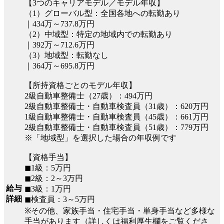
【3つのキャリアモデル／モデル年収】
（1）グローバル型：全国各地への転勤あり
｜434万～737.8万円
（2）中域型：特定の地域内での転勤あり
｜392万～712.6万円
（3）地域型：転勤なし
｜364万～695.8万円
【所持資格ごとのモデル年収】
2級自動車整備士（27歳）：494万円
2級自動車整備士・自動車検査員（31歳）：620万円
1級自動車整備士・自動車検査員（45歳）：661万円
2級自動車整備士・自動車検査員（51歳）：779万円
※「地域型」を選択した場合の年収例です
【資格手当】
◼︎1級：5万円
◼︎2級：2～3万円
給与
◼︎3級：1万円
詳細
◼︎検査員：3～5万円
※その他、家族手当・住宅手当・単身手当など多様な
手当があります（詳しくは福利厚生欄をご覧くださ