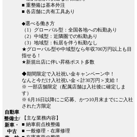
■ 重整備は基本外注
■ 各店舗に共有工具あり
◆選べる働き方
（1）グローバル型：全国各地への転勤あり
（2）中域型：近隣圏での転勤あり
（3）地域型：転居を伴う転勤なし
★グローバル型や中域型なら年収700万円以上も目
指せる！
★新規出店に伴い昇格ポスト多数
◆期間限定で入社祝い金キャンペーン中！
なんと今だけ入社祝い金＜計30万円＞支給！
※ 一部店舗限定（配属店舗は入社後に確定しま
す）
※ 6月16日以降にご応募、かつ10月末までにご入社
された方限定
自動車
【主な業務内容】
整備士/
■ 納車前点検整備
新車・
■ 一般修理・在庫修理
中古