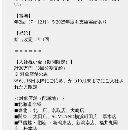
い）
【賞与】
年2回（7・12月）※2025年度も支給実績あり
【昇給】
給与改定：年1回
＝＝＝＝＝＝
【入社祝い金（期間限定）】
計30万円（3回分割支給）
※ 対象店舗のみ
※ 6月16日以降にご応募、かつ10月末までにご入社さ
れた方限定
＜対象店舗（配属地）＞
◼︎北海道全域
◼︎東北 ：北上店、名取店、大崎店
◼︎関東 ：太田店、SUVLAND横浜町田店、厚木店
◼︎甲信越・北陸 ：新潟東店、新潟南店、福井丸岡
店、松本店、