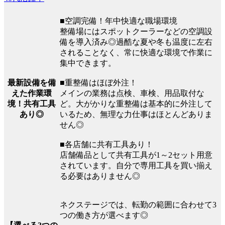
■空調完備！年中快適な職場環境
整備場にはスポットクーラーなどの空調設
備を導入済み◎過酷な夏や冬も温度に左右
されることなく、常に快適な環境で作業に
集中できます。
最新設備を備
■重整備はほぼ外注！
えた作業環
メインの業務は点検、車検、用品取付な
境！共有工具
ど。大がかりな重整備は基本的に外注して
あり◎
いるため、無理な力仕事はほとんどありま
せん◎
■各店舗に共有工具あり！
店舗備品として共有工具が1～2セット用意
されています。自分で専用工具を買い揃え
る必要はありません◎
ネクステージでは、転勤の範囲に合わせて3
つの働き方が選べます◎