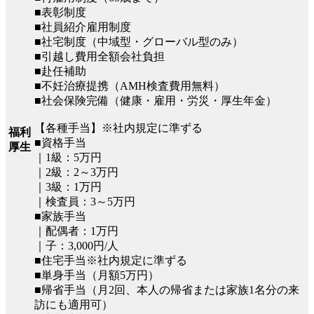
■表彰制度
■社員紹介雇用制度
■社宅制度（中域型・グローバル型のみ）
■引越し費用全額会社負担
■赴任補助
■不妊治療提携（AMH検査費用無料）
■社会保険完備（健康・雇用・労災・厚生年金）
【各種手当】※社内規定に準ずる
福利
■資格手当
厚生
｜1級：5万円
｜2級：2～3万円
｜3級：1万円
｜検査員：3～5万円
■家族手当
｜配偶者：1万円
｜子：3,000円/人
■住宅手当※社内規定に準ずる
■単身手当（月額5万円）
■帰省手当（月2回、本人の帰省または家族1名分の来
訪にも適用可）