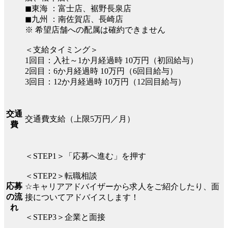
◼︎東海 ：富士店、裾野長泉店
◼︎九州 ：南佐賀店、長崎店
※ 希望店舗への配属は確約できません
＜支給タイミング＞
1回目：入社～1か月経過時 10万円（初回給与）
2回目：6か月経過時 10万円（6回目給与）
3回目：12か月経過時 10万円（12回目給与）
交通
交通費支給（上限5万円／月）
費
＜STEP1＞「応募へ進む」を押す
＜STEP2＞転職相談
応募
☆キャリアアドバイザーから求人をご紹介したり、面
の流
接についてアドバイスします！
れ
＜STEP3＞企業と面接