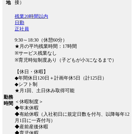
接）
地
残業20時間以内
日勤
正社員
9:30～18:30（休憩60分）
★月の平均残業時間：17時間
※サービス残業なし
※育児時短制度あり（子どもが小3になるまで）
【休日・休暇】
◆年間休日120日＋計画年休5日（計125日）
◆シフト制
★月1回、土日休み取得可能
勤務
＜休暇制度＞
時間
◆年末休暇
◆有給休暇（入社初日に規定日数を付与、以降毎年12
月1日に一斉付与）
◆産前産後休暇
◆育児休暇