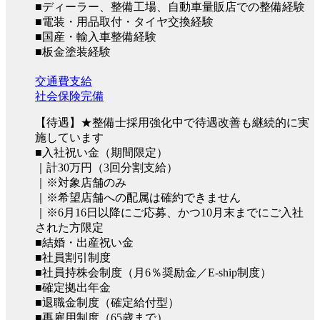
■ディーラー、整備工場、自動車量販店での整備経験
■電装・用品取付・タイヤ交換経験
■国産・輸入車整備経験
■板金塗装経験
交通費支給
社会保険完備
【待遇】★整備士採用強化中で待遇改善も継続的に実
施しています
■入社祝い金（期間限定）
｜計30万円（3回分割支給）
｜※対象店舗のみ
｜※希望店舗への配属は確約できません
｜※6月16日以降にご応募、かつ10月末までにご入社
された方限定
■結婚・出産祝い金
■社員割引制度
■社員持株会制度（月6％奨励金／E-ship制度）
■確定拠出年金
■退職金制度（確定給付型）
■再雇用制度（65歳まで）