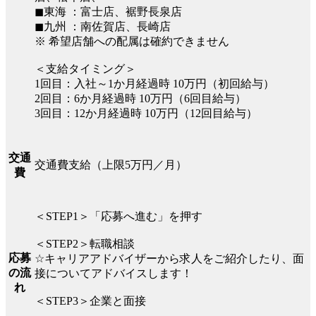
◼︎東海 ：富士店、裾野長泉店
◼︎九州 ：南佐賀店、長崎店
※ 希望店舗への配属は確約できません
＜支給タイミング＞
1回目：入社～1か月経過時 10万円（初回給与）
2回目：6か月経過時 10万円（6回目給与）
3回目：12か月経過時 10万円（12回目給与）
交通
交通費支給（上限5万円／月）
費
＜STEP1＞「応募へ進む」を押す
＜STEP2＞転職相談
応募
☆キャリアアドバイザーから求人をご紹介したり、面
の流
接についてアドバイスします！
れ
＜STEP3＞企業と面接