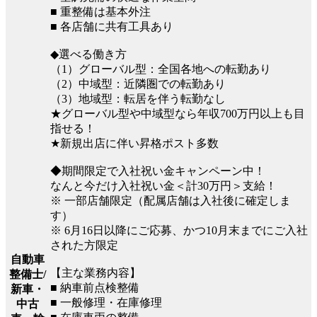
■ 重整備は基本外注
■ 各店舗に共有工具あり
◆選べる働き方
（1）グローバル型：全国各地への転勤あり
（2）中域型：近隣圏での転勤あり
（3）地域型：転居を伴う転勤なし
★グローバル型や中域型なら年収700万円以上も目
指せる！
★新規出店に伴い昇格ポスト多数
◆期間限定で入社祝い金キャンペーン中！
なんと今だけ入社祝い金＜計30万円＞支給！
※ 一部店舗限定（配属店舗は入社後に確定しま
す）
※ 6月16日以降にご応募、かつ10月末までにご入社
された方限定
自動車
【主な業務内容】
整備士/
■ 納車前点検整備
新車・
■ 一般修理・在庫修理
中古