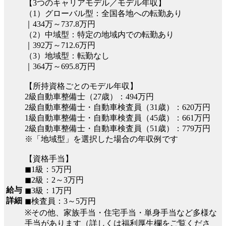
【3つのキャリアモデル／モデル年収】
（1）グローバル型：全国各地への転勤あり
｜434万～737.8万円
（2）中域型：特定の地域内での転勤あり
｜392万～712.6万円
（3）地域型：転勤なし
｜364万～695.8万円
【所持資格ごとのモデル年収】
2級自動車整備士（27歳）：494万円
2級自動車整備士・自動車検査員（31歳）：620万円
1級自動車整備士・自動車検査員（45歳）：661万円
2級自動車整備士・自動車検査員（51歳）：779万円
※「地域型」を選択した場合の年収例です
【資格手当】
◼︎1級：5万円
◼︎2級：2～3万円
給与
◼︎3級：1万円
詳細
◼︎検査員：3～5万円
※その他、家族手当・住宅手当・単身手当など多様な
手当があります（詳しくは福利厚生欄をご覧くださ