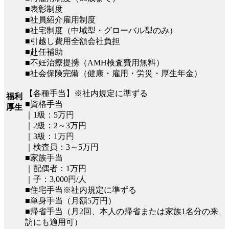
■表彰制度
■社員紹介雇用制度
■社宅制度（中域型・グローバル型のみ）
■引越し費用全額会社負担
■赴任補助
■不妊治療提携（AMH検査費用無料）
■社会保険完備（健康・雇用・労災・厚生年金）
【各種手当】※社内規定に準ずる
福利
■資格手当
厚生
｜1級：5万円
｜2級：2～3万円
｜3級：1万円
｜検査員：3～5万円
■家族手当
｜配偶者：1万円
｜子：3,000円/人
■住宅手当※社内規定に準ずる
■単身手当（月額5万円）
■帰省手当（月2回、本人の帰省または家族1名分の来
訪にも適用可）