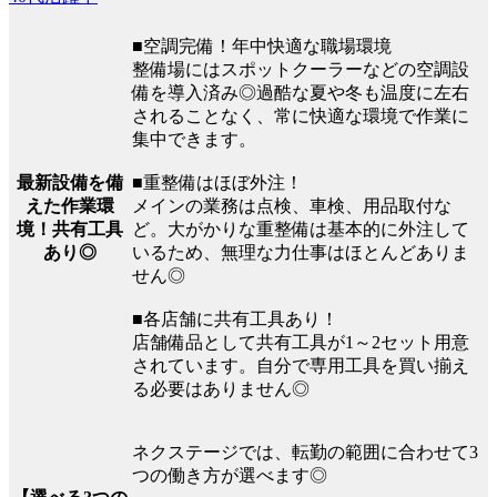
■空調完備！年中快適な職場環境
整備場にはスポットクーラーなどの空調設
備を導入済み◎過酷な夏や冬も温度に左右
されることなく、常に快適な環境で作業に
集中できます。
最新設備を備
■重整備はほぼ外注！
えた作業環
メインの業務は点検、車検、用品取付な
境！共有工具
ど。大がかりな重整備は基本的に外注して
あり◎
いるため、無理な力仕事はほとんどありま
せん◎
■各店舗に共有工具あり！
店舗備品として共有工具が1～2セット用意
されています。自分で専用工具を買い揃え
る必要はありません◎
ネクステージでは、転勤の範囲に合わせて3
つの働き方が選べます◎