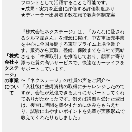
フロントとして活躍することも可能です。
★成果・実力を正当に評価する評価制度あり
★ディーラー出身者多数在籍で教育体制充実
『株式会社ネクステージ』は、「みんなに愛され
るクルマ屋さん」を理念に掲げ、中古車販売事業
を中心に全国展開する東証プライム上場企業で
す。販売から買取、整備、保険までを自社で完結
『株式
させる「生涯取引」を推進しており、顧客に寄り
会社ネ
添った質の高いサービスで、快適なカーライフを
クステ
サポートしています。
ージ』
〜『ネクステージ』の社員の声をご紹介〜
の事業
「入社後に整備資格の取得にチャレンジしたので
につい
すが、会社が勉強できるようにサポートしてくれ
て
てありがたかったです。例えば講習を受けた翌日
は、復習に時間を費やすために休みをもらえた
り、試験に出やすいポイントを先輩が実践形式で
教えてくれたりもしました」