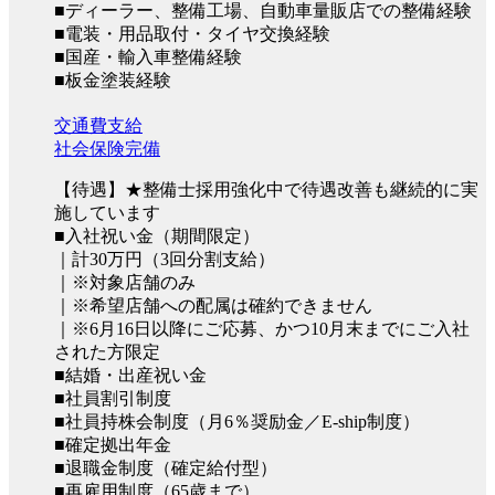
■ディーラー、整備工場、自動車量販店での整備経験
■電装・用品取付・タイヤ交換経験
■国産・輸入車整備経験
■板金塗装経験
交通費支給
社会保険完備
【待遇】★整備士採用強化中で待遇改善も継続的に実
施しています
■入社祝い金（期間限定）
｜計30万円（3回分割支給）
｜※対象店舗のみ
｜※希望店舗への配属は確約できません
｜※6月16日以降にご応募、かつ10月末までにご入社
された方限定
■結婚・出産祝い金
■社員割引制度
■社員持株会制度（月6％奨励金／E-ship制度）
■確定拠出年金
■退職金制度（確定給付型）
■再雇用制度（65歳まで）