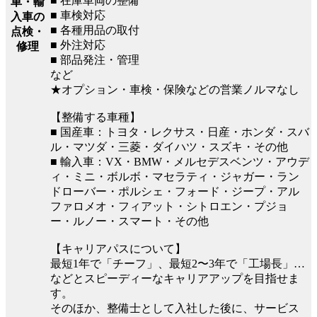
■ 在庫車両の整備
車・輸
■ 車検対応
入車の
■ 各種用品の取付
点検・
■ 外注対応
修理
■ 部品発注・管理
など
★オプション・車検・保険などの営業ノルマなし
【整備する車種】
■ 国産車：トヨタ・レクサス・日産・ホンダ・スバ
ル・マツダ・三菱・ダイハツ・スズキ・その他
■ 輸入車：VX・BMW・メルセデスベンツ・アウデ
ィ・ミニ・ボルボ・マセラティ・ジャガー・ラン
ドローバー・ポルシェ・フォード・ジープ・アル
ファロメオ・フィアット・シトロエン・プジョ
ー・ルノー・スマート・その他
【キャリアパスについて】
最短1年で「チーフ」、最短2〜3年で「工場長」…
などとスピーディーなキャリアアップを目指せま
す。
そのほか、整備士として入社した後に、サービス