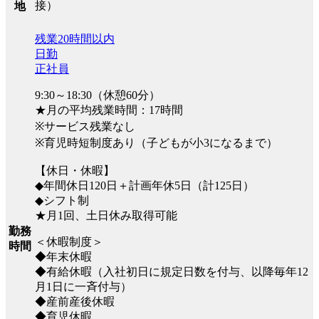
接）
地
残業20時間以内
日勤
正社員
9:30～18:30（休憩60分）
★月の平均残業時間：17時間
※サービス残業なし
※育児時短制度あり（子どもが小3になるまで）
【休日・休暇】
◆年間休日120日＋計画年休5日（計125日）
◆シフト制
★月1回、土日休み取得可能
勤務
＜休暇制度＞
時間
◆年末休暇
◆有給休暇（入社初日に規定日数を付与、以降毎年12
月1日に一斉付与）
◆産前産後休暇
◆育児休暇