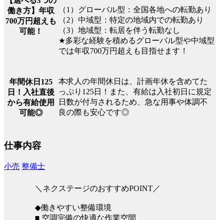
【選べる3つの
（1）グローバル型：全国各地への転勤あり
働き方】年収
（2）中域型：特定の地域内での転勤あり
700万円超えも
（3）地域型：転居を伴う転勤なし
可能！
★多彩な経験を積めるグローバル型や中域型
では年収700万円超えも目指せます！
本求人の年間休日は、計画年休を含めてた
年間休日125
っぷり125日！また、有給は入社初日に規定
日！入社直後
日数が付与されるため、急な用事や体調不
から有給使用
良の際も安心です◎
可能◎
仕事内容
小売
整備士
＼ネクステージのおすすめPOINT／
◆働きやすい整備環境
■ 空調完備の快適な作業空間