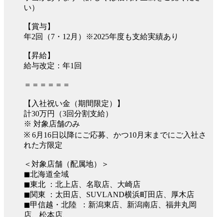
い）
【賞与】
年2回（7・12月）※2025年度も支給実績あり
【昇給】
給与改定：年1回
＝＝＝＝＝＝
【入社祝い金（期間限定）】
計30万円（3回分割支給）
※ 対象店舗のみ
※ 6月16日以降にご応募、かつ10月末までにご入社さ
れた方限定
＜対象店舗（配属地）＞
◼︎北海道全域
◼︎東北 ：北上店、名取店、大崎店
◼︎関東 ：太田店、SUVLAND横浜町田店、厚木店
◼︎甲信越・北陸 ：新潟東店、新潟南店、福井丸岡
店、松本店、