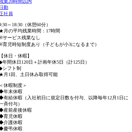
残業20時間以内
日勤
正社員
9:30～18:30（休憩60分）
★月の平均残業時間：17時間
※サービス残業なし
※育児時短制度あり（子どもが小3になるまで）
【休日・休暇】
◆年間休日120日＋計画年休5日（計125日）
◆シフト制
★月1回、土日休み取得可能
＜休暇制度＞
◆年末休暇
◆有給休暇（入社初日に規定日数を付与、以降毎年12月1日に
一斉付与）
◆産前産後休暇
◆育児休暇
◆介護休暇
◆慶弔休暇