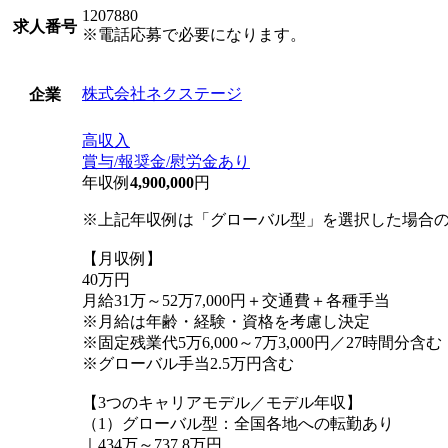
1207880
求人番号
※電話応募で必要になります。
株式会社ネクステージ
企業
高収入
賞与/報奨金/慰労金あり
年収例
4,900,000
円
※上記年収例は「グローバル型」を選択した場合
【月収例】
40万円
月給31万～52万7,000円＋交通費＋各種手当
※月給は年齢・経験・資格を考慮し決定
※固定残業代5万6,000～7万3,000円／27時間分
※グローバル手当2.5万円含む
【3つのキャリアモデル／モデル年収】
（1）グローバル型：全国各地への転勤あり
｜434万～737.8万円