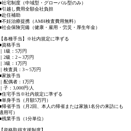
■社宅制度（中域型・グローバル型のみ）
■引越し費用全額会社負担
■赴任補助
■不妊治療提携（AMH検査費用無料）
■社会保険完備（健康・雇用・労災・厚生年金）
【各種手当】※社内規定に準ずる
■資格手当
｜1級：5万円
｜2級：2～3万円
｜3級：1万円
｜検査員：3～5万円
■家族手当
｜配偶者：1万円
｜子：3,000円/人
■住宅手当※社内規定に準ずる
■単身手当（月額5万円）
■帰省手当（月2回、本人の帰省または家族1名分の来訪にも
適用可）
■残業手当（1分単位）
【資格取得支援制度】