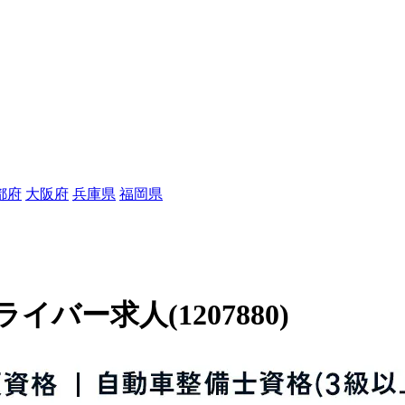
都府
大阪府
兵庫県
福岡県
ー求人(1207880)