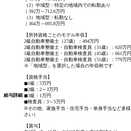
（2）中域型：特定の地域内での転勤あり
｜392万～712.6万円
（3）地域型：転勤なし
｜364万～695.8万円
【所持資格ごとのモデル年収】
2級自動車整備士（27歳）：494万円
2級自動車整備士・自動車検査員（31歳）：620万
1級自動車整備士・自動車検査員（45歳）：661万
2級自動車整備士・自動車検査員（51歳）：779万
※「地域型」を選択した場合の年収例です
【資格手当】
◼︎1級：5万円
◼︎2級：2～3万円
給与詳細
◼︎3級：1万円
◼︎検査員：3～5万円
※その他、家族手当・住宅手当・単身手当など多
さい）
【賞与】