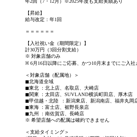
年2回（7・12月）※2025年度も支給実績あり
【昇給】
給与改定：年1回
＝＝＝＝＝＝
【入社祝い金（期間限定）】
計30万円（3回分割支給）
※ 対象店舗のみ
※ 6月16日以降にご応募、かつ10月末までにご入
＜対象店舗（配属地）＞
◼︎北海道全域
◼︎東北 ：北上店、名取店、大崎店
◼︎関東 ：太田店、SUVLAND横浜町田店、厚木店
◼︎甲信越・北陸 ：新潟東店、新潟南店、福井丸岡
◼︎東海 ：富士店、裾野長泉店
◼︎九州 ：南佐賀店、長崎店
※ 希望店舗への配属は確約できません
＜支給タイミング＞