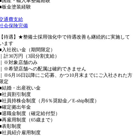
■国産・輸入車整備経験
■板金塗装経験
交通費支給
社会保険完備
【待遇】★整備士採用強化中で待遇改善も継続的に実施して
います
■入社祝い金（期間限定）
｜計30万円（3回分割支給）
｜※対象店舗のみ
｜※希望店舗への配属は確約できません
｜※6月16日以降にご応募、かつ10月末までにご入社された方
限定
■結婚・出産祝い金
■社員割引制度
■社員持株会制度（月6％奨励金／E-ship制度）
■確定拠出年金
■退職金制度（確定給付型）
■再雇用制度（65歳まで）
■表彰制度
■社員紹介雇用制度