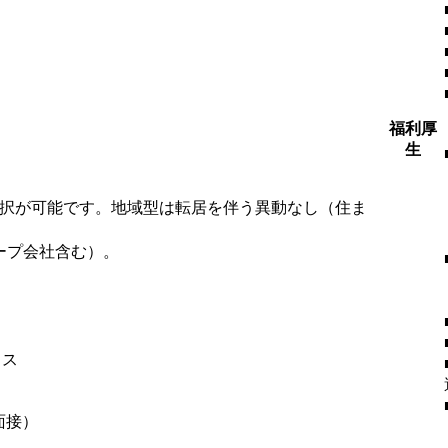
福利厚
生
選択が可能です。地域型は転居を伴う異動なし（住ま
ープ会社含む）。
ィス
面接）