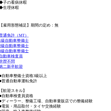
◆子の看病休暇
◆生理休暇
【雇用形態補足】期間の定め：無
普通免許（MT）
1級自動車整備士
2級自動車整備士
3級自動車整備士
自動車検査員
学歴不問
第二新卒歓迎
■自動車整備士資格3級以上
■普通自動車運転免許
【歓迎スキル】
■自動車検査員資格
■ディーラー、整備工場、自動車量販店での整備経験
■電装・用品取付・タイヤ交換経験