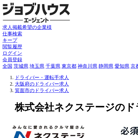
求人掲載希望の企業様
仕事検索
キープ
閲覧履歴
ログイン
会員登録
全国
茨城県
埼玉県
千葉県
東京都
神奈川県
静岡県
愛知県
京
ドライバー・運転手求人
大阪府のドライバー求人
箕面市のドライバー求人
株式会社ネクステージのドライバ