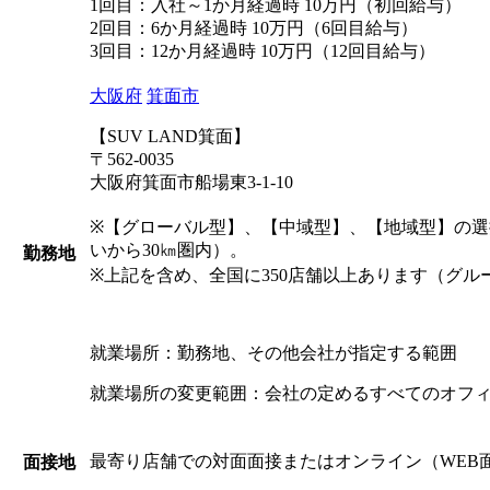
1回目：入社～1か月経過時 10万円（初回給与）
2回目：6か月経過時 10万円（6回目給与）
3回目：12か月経過時 10万円（12回目給与）
大阪府
箕面市
【SUV LAND箕面】
〒562-0035
大阪府箕面市船場東3-1-10
※【グローバル型】、【中域型】、【地域型】の
いから30㎞圏内）。
勤務地
※上記を含め、全国に350店舗以上あります（グル
就業場所：勤務地、その他会社が指定する範囲
就業場所の変更範囲：会社の定めるすべてのオフ
最寄り店舗での対面面接またはオンライン（WEB
面接地