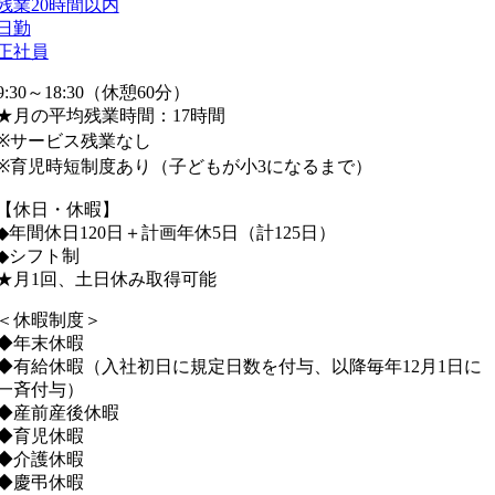
残業20時間以内
日勤
正社員
9:30～18:30（休憩60分）
★月の平均残業時間：17時間
※サービス残業なし
※育児時短制度あり（子どもが小3になるまで）
【休日・休暇】
◆年間休日120日＋計画年休5日（計125日）
◆シフト制
★月1回、土日休み取得可能
＜休暇制度＞
◆年末休暇
◆有給休暇（入社初日に規定日数を付与、以降毎年12月1日に
一斉付与）
◆産前産後休暇
◆育児休暇
◆介護休暇
◆慶弔休暇