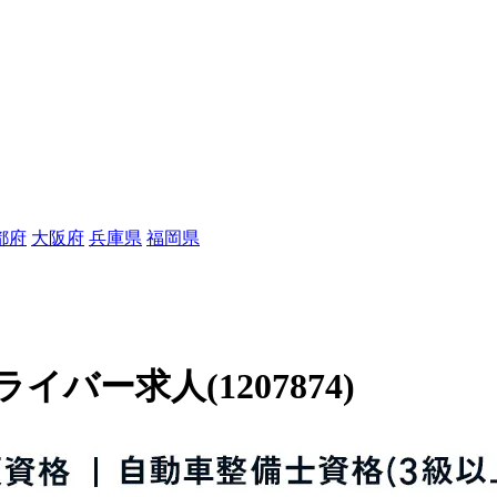
都府
大阪府
兵庫県
福岡県
ー求人(1207874)