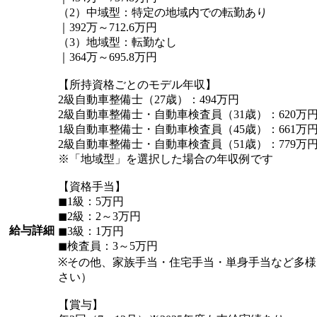
（2）中域型：特定の地域内での転勤あり
｜392万～712.6万円
（3）地域型：転勤なし
｜364万～695.8万円
【所持資格ごとのモデル年収】
2級自動車整備士（27歳）：494万円
2級自動車整備士・自動車検査員（31歳）：620万
1級自動車整備士・自動車検査員（45歳）：661万
2級自動車整備士・自動車検査員（51歳）：779万
※「地域型」を選択した場合の年収例です
【資格手当】
◼︎1級：5万円
◼︎2級：2～3万円
給与詳細
◼︎3級：1万円
◼︎検査員：3～5万円
※その他、家族手当・住宅手当・単身手当など多
さい）
【賞与】