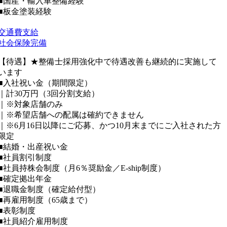
■国産・輸入車整備経験
■板金塗装経験
交通費支給
社会保険完備
【待遇】★整備士採用強化中で待遇改善も継続的に実施して
います
■入社祝い金（期間限定）
｜計30万円（3回分割支給）
｜※対象店舗のみ
｜※希望店舗への配属は確約できません
｜※6月16日以降にご応募、かつ10月末までにご入社された方
限定
■結婚・出産祝い金
■社員割引制度
■社員持株会制度（月6％奨励金／E-ship制度）
■確定拠出年金
■退職金制度（確定給付型）
■再雇用制度（65歳まで）
■表彰制度
■社員紹介雇用制度