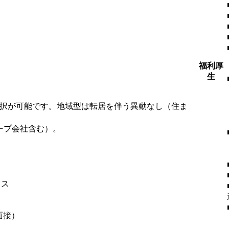
福利厚
生
選択が可能です。地域型は転居を伴う異動なし（住ま
ープ会社含む）。
ィス
面接）