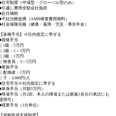
■社宅制度（中域型・グローバル型のみ）
■引越し費用全額会社負担
■赴任補助
■不妊治療提携（AMH検査費用無料）
■社会保険完備（健康・雇用・労災・厚生年金）
【各種手当】※社内規定に準ずる
■資格手当
｜1級：5万円
｜2級：2～3万円
｜3級：1万円
｜検査員：3～5万円
■家族手当
｜配偶者：1万円
｜子：3,000円/人
■住宅手当※社内規定に準ずる
■単身手当（月額5万円）
■帰省手当（月2回、本人の帰省または家族1名分の来訪にも
適用可）
■残業手当（1分単位）
【資格取得支援制度】