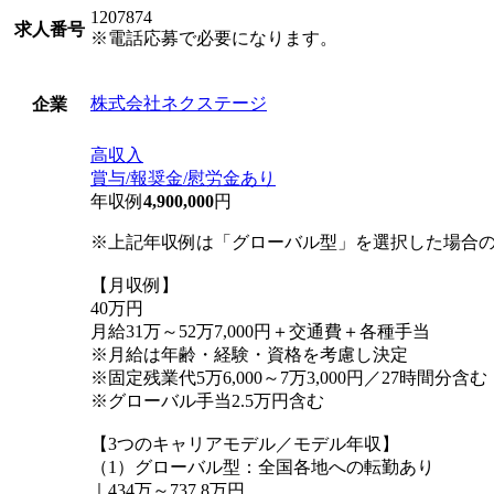
1207874
求人番号
※電話応募で必要になります。
株式会社ネクステージ
企業
高収入
賞与/報奨金/慰労金あり
年収例
4,900,000
円
※上記年収例は「グローバル型」を選択した場合
【月収例】
40万円
月給31万～52万7,000円＋交通費＋各種手当
※月給は年齢・経験・資格を考慮し決定
※固定残業代5万6,000～7万3,000円／27時間分
※グローバル手当2.5万円含む
【3つのキャリアモデル／モデル年収】
（1）グローバル型：全国各地への転勤あり
｜434万～737.8万円