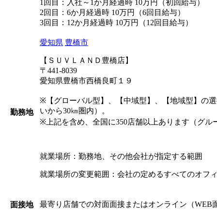
1回目：入社～1か月経過時 10万円（初回給与）
2回目：6か月経過時 10万円（6回目給与）
3回目：12か月経過時 10万円（12回目給与）
愛知県
豊橋市
【ＳＵＶＬＡＮＤ豊橋店】
〒441-8039
愛知県豊橋市西橋良町１９
※【グローバル型】、【中域型】、【地域型】の
いから30㎞圏内）。
勤務地
※上記を含め、全国に350店舗以上あります（グル
就業場所：勤務地、その他会社が指定する範囲
就業場所の変更範囲：会社の定めるすべてのオフ
最寄り店舗での対面面接またはオンライン（WEB
面接地