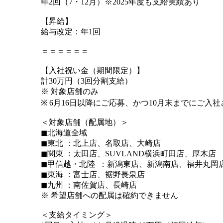
年2回（7・12月）※2025年度も支給実績あり
【昇給】
給与改定：年1回
＝＝＝＝＝＝
【入社祝い金（期間限定）】
計30万円（3回分割支給）
※ 対象店舗のみ
※ 6月16日以降にご応募、かつ10月末までにご入
＜対象店舗（配属地）＞
◼︎北海道全域
◼︎東北 ：北上店、名取店、大崎店
◼︎関東 ：太田店、SUVLAND横浜町田店、厚木店
◼︎甲信越・北陸 ：新潟東店、新潟南店、福井丸岡
◼︎東海 ：富士店、裾野長泉店
◼︎九州 ：南佐賀店、長崎店
※ 希望店舗への配属は確約できません
＜支給タイミング＞