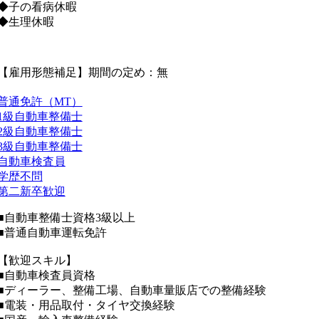
◆子の看病休暇
◆生理休暇
【雇用形態補足】期間の定め：無
普通免許（MT）
1級自動車整備士
2級自動車整備士
3級自動車整備士
自動車検査員
学歴不問
第二新卒歓迎
■自動車整備士資格3級以上
■普通自動車運転免許
【歓迎スキル】
■自動車検査員資格
■ディーラー、整備工場、自動車量販店での整備経験
■電装・用品取付・タイヤ交換経験