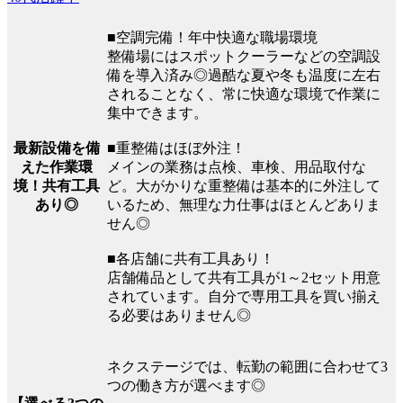
■空調完備！年中快適な職場環境
整備場にはスポットクーラーなどの空調設
備を導入済み◎過酷な夏や冬も温度に左右
されることなく、常に快適な環境で作業に
集中できます。
最新設備を備
■重整備はほぼ外注！
えた作業環
メインの業務は点検、車検、用品取付な
境！共有工具
ど。大がかりな重整備は基本的に外注して
あり◎
いるため、無理な力仕事はほとんどありま
せん◎
■各店舗に共有工具あり！
店舗備品として共有工具が1～2セット用意
されています。自分で専用工具を買い揃え
る必要はありません◎
ネクステージでは、転勤の範囲に合わせて3
つの働き方が選べます◎