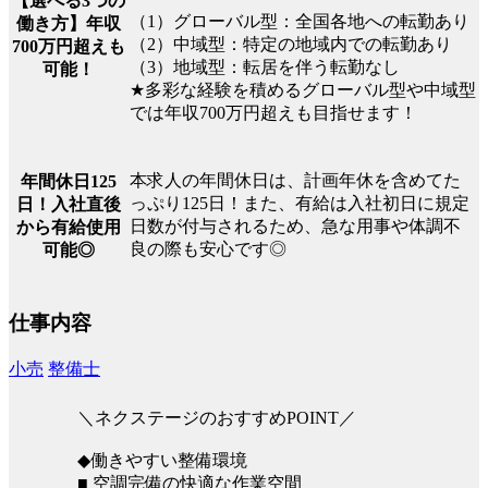
【選べる3つの
（1）グローバル型：全国各地への転勤あり
働き方】年収
（2）中域型：特定の地域内での転勤あり
700万円超えも
（3）地域型：転居を伴う転勤なし
可能！
★多彩な経験を積めるグローバル型や中域型
では年収700万円超えも目指せます！
本求人の年間休日は、計画年休を含めてた
年間休日125
っぷり125日！また、有給は入社初日に規定
日！入社直後
日数が付与されるため、急な用事や体調不
から有給使用
良の際も安心です◎
可能◎
仕事内容
小売
整備士
＼ネクステージのおすすめPOINT／
◆働きやすい整備環境
■ 空調完備の快適な作業空間