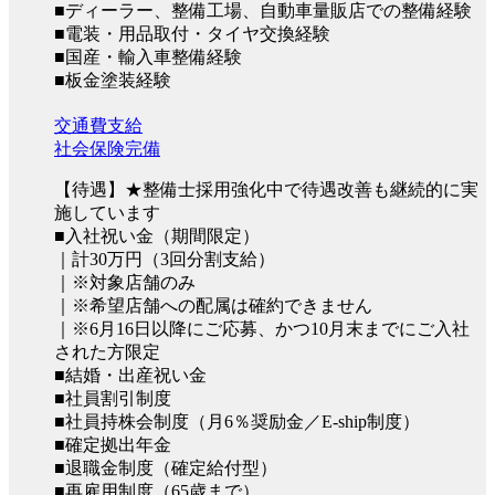
■ディーラー、整備工場、自動車量販店での整備経験
■電装・用品取付・タイヤ交換経験
■国産・輸入車整備経験
■板金塗装経験
交通費支給
社会保険完備
【待遇】★整備士採用強化中で待遇改善も継続的に実
施しています
■入社祝い金（期間限定）
｜計30万円（3回分割支給）
｜※対象店舗のみ
｜※希望店舗への配属は確約できません
｜※6月16日以降にご応募、かつ10月末までにご入社
された方限定
■結婚・出産祝い金
■社員割引制度
■社員持株会制度（月6％奨励金／E-ship制度）
■確定拠出年金
■退職金制度（確定給付型）
■再雇用制度（65歳まで）