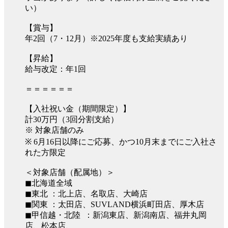
い）
【賞与】
年2回（7・12月）※2025年度も支給実績あり
【昇給】
給与改定：年1回
＝＝＝＝＝＝
【入社祝い金（期間限定）】
計30万円（3回分割支給）
※ 対象店舗のみ
※ 6月16日以降にご応募、かつ10月末までにご入社さ
れた方限定
＜対象店舗（配属地）＞
◼︎北海道全域
◼︎東北 ：北上店、名取店、大崎店
◼︎関東 ：太田店、SUVLAND横浜町田店、厚木店
◼︎甲信越・北陸 ：新潟東店、新潟南店、福井丸岡
店、松本店、