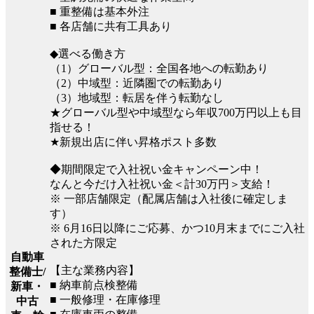
■ 重整備は基本外注
■ 各店舗に共有工具あり
◆選べる働き方
（1）グローバル型：全国各地への転勤あり
（2）中域型：近隣圏での転勤あり
（3）地域型：転居を伴う転勤なし
★グローバル型や中域型なら年収700万円以上も目
指せる！
★新規出店に伴い昇格ポスト多数
◆期間限定で入社祝い金キャンペーン中！
なんと今だけ入社祝い金＜計30万円＞支給！
※ 一部店舗限定（配属店舗は入社後に確定しま
す）
※ 6月16日以降にご応募、かつ10月末までにご入社
された方限定
自動車
【主な業務内容】
整備士/
■ 納車前点検整備
新車・
■ 一般修理・在庫修理
中古