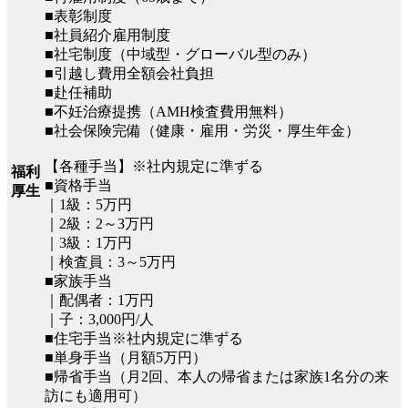
■表彰制度
■社員紹介雇用制度
■社宅制度（中域型・グローバル型のみ）
■引越し費用全額会社負担
■赴任補助
■不妊治療提携（AMH検査費用無料）
■社会保険完備（健康・雇用・労災・厚生年金）
【各種手当】※社内規定に準ずる
福利
■資格手当
厚生
｜1級：5万円
｜2級：2～3万円
｜3級：1万円
｜検査員：3～5万円
■家族手当
｜配偶者：1万円
｜子：3,000円/人
■住宅手当※社内規定に準ずる
■単身手当（月額5万円）
■帰省手当（月2回、本人の帰省または家族1名分の来
訪にも適用可）