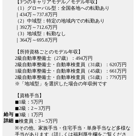
【3つのキャリアモデル／モデル年収】
（1）グローバル型：全国各地への転勤あり
｜434万～737.8万円
（2）中域型：特定の地域内での転勤あり
｜392万～712.6万円
（3）地域型：転勤なし
｜364万～695.8万円
【所持資格ごとのモデル年収】
2級自動車整備士（27歳）：494万円
2級自動車整備士・自動車検査員（31歳）：620万円
1級自動車整備士・自動車検査員（45歳）：661万円
2級自動車整備士・自動車検査員（51歳）：779万円
※「地域型」を選択した場合の年収例です
【資格手当】
◼︎1級：5万円
◼︎2級：2～3万円
給与
◼︎3級：1万円
詳細
◼︎検査員：3～5万円
※その他、家族手当・住宅手当・単身手当など多様な
手当があります（詳しくは福利厚生欄をご覧くださ