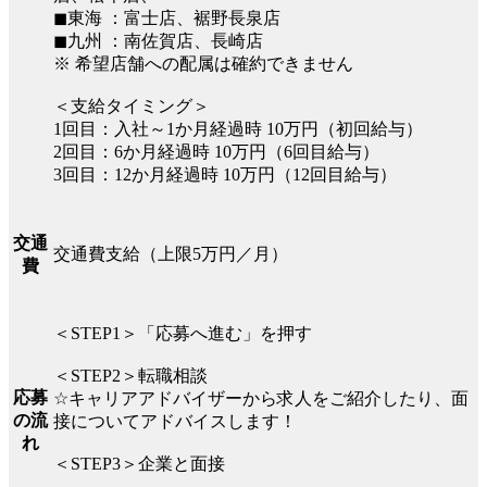
◼︎東海 ：富士店、裾野長泉店
◼︎九州 ：南佐賀店、長崎店
※ 希望店舗への配属は確約できません
＜支給タイミング＞
1回目：入社～1か月経過時 10万円（初回給与）
2回目：6か月経過時 10万円（6回目給与）
3回目：12か月経過時 10万円（12回目給与）
交通
交通費支給（上限5万円／月）
費
＜STEP1＞「応募へ進む」を押す
＜STEP2＞転職相談
応募
☆キャリアアドバイザーから求人をご紹介したり、面
の流
接についてアドバイスします！
れ
＜STEP3＞企業と面接