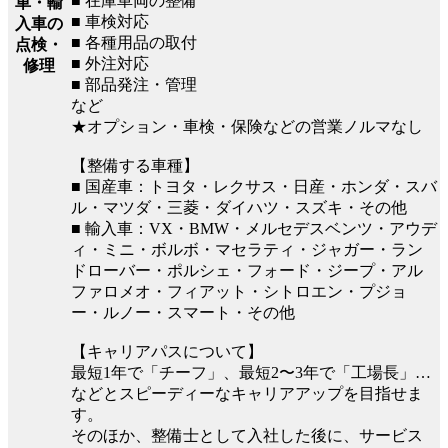
■ 在庫車両の整備
車・輸
■ 車検対応
入車の
■ 各種用品の取付
点検・
■ 外注対応
修理
■ 部品発注・管理
など
★オプション・車検・保険などの営業ノルマなし
【整備する車種】
■ 国産車：トヨタ・レクサス・日産・ホンダ・スバ
ル・マツダ・三菱・ダイハツ・スズキ・その他
■ 輸入車：VX・BMW・メルセデスベンツ・アウデ
ィ・ミニ・ボルボ・マセラティ・ジャガー・ラン
ドローバー・ポルシェ・フォード・ジープ・アル
ファロメオ・フィアット・シトロエン・プジョ
ー・ルノー・スマート・その他
【キャリアパスについて】
最短1年で「チーフ」、最短2〜3年で「工場長」…
などとスピーディーなキャリアアップを目指せま
す。
そのほか、整備士として入社した後に、サービス