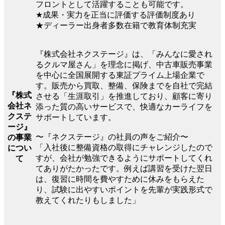
フロントとして活躍することも可能です。
★成果・実力を正当に評価する評価制度あり
★ディーラー出身者多数在籍で教育体制充実
『株式会社ネクステージ』は、「みんなに愛され
るクルマ屋さん」を理念に掲げ、中古車販売事業
を中心に全国展開する東証プライム上場企業で
す。販売から買取、整備、保険までを自社で完結
『株式
させる「生涯取引」を推進しており、顧客に寄り
会社ネ
添った質の高いサービスで、快適なカーライフを
クステ
サポートしています。
ージ』
〜『ネクステージ』の社員の声をご紹介〜
の事業
「入社後に整備資格の取得にチャレンジしたので
につい
すが、会社が勉強できるようにサポートしてくれ
て
てありがたかったです。例えば講習を受けた翌日
は、復習に時間を費やすために休みをもらえた
り、試験に出やすいポイントを先輩が実践形式で
教えてくれたりもしました」