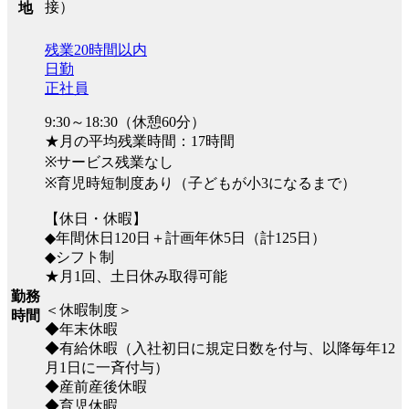
接）
地
残業20時間以内
日勤
正社員
9:30～18:30（休憩60分）
★月の平均残業時間：17時間
※サービス残業なし
※育児時短制度あり（子どもが小3になるまで）
【休日・休暇】
◆年間休日120日＋計画年休5日（計125日）
◆シフト制
★月1回、土日休み取得可能
勤務
＜休暇制度＞
時間
◆年末休暇
◆有給休暇（入社初日に規定日数を付与、以降毎年12
月1日に一斉付与）
◆産前産後休暇
◆育児休暇