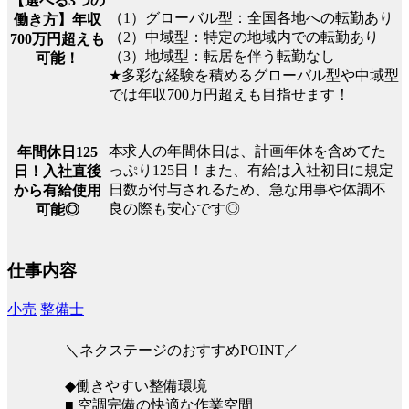
【選べる3つの
（1）グローバル型：全国各地への転勤あり
働き方】年収
（2）中域型：特定の地域内での転勤あり
700万円超えも
（3）地域型：転居を伴う転勤なし
可能！
★多彩な経験を積めるグローバル型や中域型
では年収700万円超えも目指せます！
本求人の年間休日は、計画年休を含めてた
年間休日125
っぷり125日！また、有給は入社初日に規定
日！入社直後
日数が付与されるため、急な用事や体調不
から有給使用
良の際も安心です◎
可能◎
仕事内容
小売
整備士
＼ネクステージのおすすめPOINT／
◆働きやすい整備環境
■ 空調完備の快適な作業空間