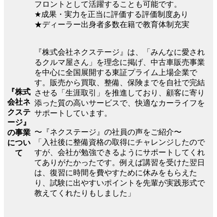
フロントとして活躍することも可能です。
★成果・実力を正当に評価する評価制度あり
★ディーラー出身者多数在籍で教育体制充実
『株式会社ネクステージ』は、「みんなに愛され
るクルマ屋さん」を理念に掲げ、中古車販売事業
を中心に全国展開する東証プライム上場企業で
す。販売から買取、整備、保険までを自社で完結
『株式
させる「生涯取引」を推進しており、顧客に寄り
会社ネ
添った質の高いサービスで、快適なカーライフを
クステ
サポートしています。
ージ』
〜『ネクステージ』の社員の声をご紹介〜
の事業
「入社後に整備資格の取得にチャレンジしたので
につい
すが、会社が勉強できるようにサポートしてくれ
て
てありがたかったです。例えば講習を受けた翌日
は、復習に時間を費やすために休みをもらえた
り、試験に出やすいポイントを先輩が実践形式で
教えてくれたりもしました」