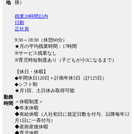
接）
地
残業20時間以内
日勤
正社員
9:30～18:30（休憩60分）
★月の平均残業時間：17時間
※サービス残業なし
※育児時短制度あり（子どもが小3になるまで）
【休日・休暇】
◆年間休日120日＋計画年休5日（計125日）
◆シフト制
★月1回、土日休み取得可能
勤務
＜休暇制度＞
時間
◆年末休暇
◆有給休暇（入社初日に規定日数を付与、以降毎年12
月1日に一斉付与）
◆産前産後休暇
◆育児休暇