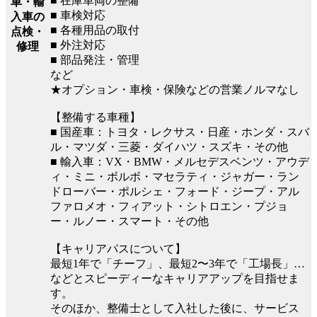
■ 在庫車両の整備
車・輸
■ 車検対応
入車の
■ 各種用品の取付
点検・
■ 外注対応
修理
■ 部品発注・管理
など
★オプション・車検・保険などの営業ノルマなし
【整備する車種】
■ 国産車：トヨタ・レクサス・日産・ホンダ・スバ
ル・マツダ・三菱・ダイハツ・スズキ・その他
■ 輸入車：VX・BMW・メルセデスベンツ・アウデ
ィ・ミニ・ボルボ・マセラティ・ジャガー・ラン
ドローバー・ポルシェ・フォード・ジープ・アル
ファロメオ・フィアット・シトロエン・プジョ
ー・ルノー・スマート・その他
【キャリアパスについて】
最短1年で「チーフ」、最短2〜3年で「工場長」…
などとスピーディーなキャリアアップを目指せま
す。
そのほか、整備士として入社した後に、サービス