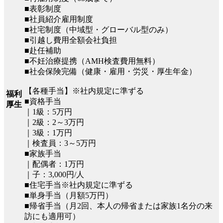
■表彰制度
■社員紹介雇用制度
■社宅制度（中域型・グローバル型のみ）
■引越し費用全額会社負担
■赴任補助
■不妊治療提携（AMH検査費用無料）
■社会保険完備（健康・雇用・労災・厚生年金）
【各種手当】※社内規定に準ずる
福利
■資格手当
厚生
｜1級：5万円
｜2級：2～3万円
｜3級：1万円
｜検査員：3～5万円
■家族手当
｜配偶者：1万円
｜子：3,000円/人
■住宅手当※社内規定に準ずる
■単身手当（月額5万円）
■帰省手当（月2回、本人の帰省または家族1名分の来
訪にも適用可）