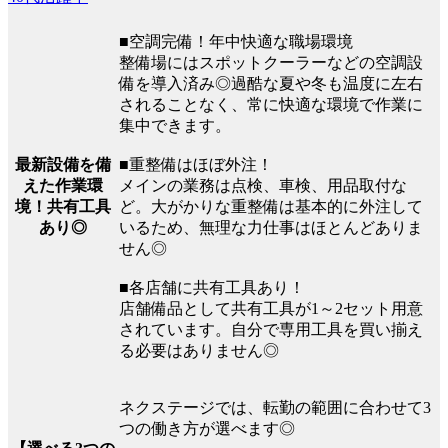
■空調完備！年中快適な職場環境
整備場にはスポットクーラーなどの空調設
備を導入済み◎過酷な夏や冬も温度に左右
されることなく、常に快適な環境で作業に
集中できます。
最新設備を備
■重整備はほぼ外注！
えた作業環
メインの業務は点検、車検、用品取付な
境！共有工具
ど。大がかりな重整備は基本的に外注して
あり◎
いるため、無理な力仕事はほとんどありま
せん◎
■各店舗に共有工具あり！
店舗備品として共有工具が1～2セット用意
されています。自分で専用工具を買い揃え
る必要はありません◎
ネクステージでは、転勤の範囲に合わせて3
つの働き方が選べます◎