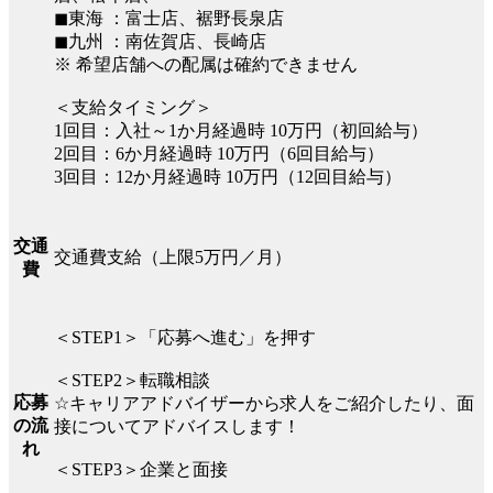
◼︎東海 ：富士店、裾野長泉店
◼︎九州 ：南佐賀店、長崎店
※ 希望店舗への配属は確約できません
＜支給タイミング＞
1回目：入社～1か月経過時 10万円（初回給与）
2回目：6か月経過時 10万円（6回目給与）
3回目：12か月経過時 10万円（12回目給与）
交通
交通費支給（上限5万円／月）
費
＜STEP1＞「応募へ進む」を押す
＜STEP2＞転職相談
応募
☆キャリアアドバイザーから求人をご紹介したり、面
の流
接についてアドバイスします！
れ
＜STEP3＞企業と面接