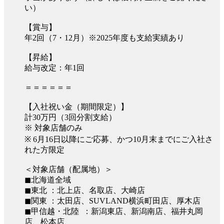
い）
【賞与】
年2回（7・12月）※2025年度も支給実績あり
【昇給】
給与改定：年1回
＝＝＝＝＝＝
【入社祝い金（期間限定）】
計30万円（3回分割支給）
※ 対象店舗のみ
※ 6月16日以降にご応募、かつ10月末までにご入社さ
れた方限定
＜対象店舗（配属地）＞
◼︎北海道全域
◼︎東北 ：北上店、名取店、大崎店
◼︎関東 ：太田店、SUVLAND横浜町田店、厚木店
◼︎甲信越・北陸 ：新潟東店、新潟南店、福井丸岡
店、松本店、