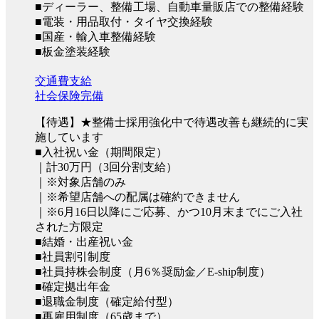
■ディーラー、整備工場、自動車量販店での整備経験
■電装・用品取付・タイヤ交換経験
■国産・輸入車整備経験
■板金塗装経験
交通費支給
社会保険完備
【待遇】★整備士採用強化中で待遇改善も継続的に実
施しています
■入社祝い金（期間限定）
｜計30万円（3回分割支給）
｜※対象店舗のみ
｜※希望店舗への配属は確約できません
｜※6月16日以降にご応募、かつ10月末までにご入社
された方限定
■結婚・出産祝い金
■社員割引制度
■社員持株会制度（月6％奨励金／E-ship制度）
■確定拠出年金
■退職金制度（確定給付型）
■再雇用制度（65歳まで）