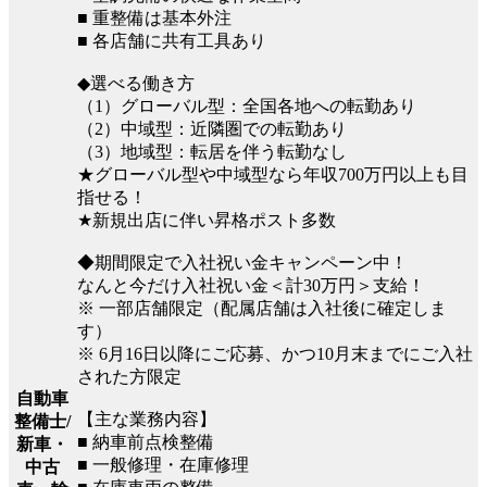
■ 重整備は基本外注
■ 各店舗に共有工具あり
◆選べる働き方
（1）グローバル型：全国各地への転勤あり
（2）中域型：近隣圏での転勤あり
（3）地域型：転居を伴う転勤なし
★グローバル型や中域型なら年収700万円以上も目
指せる！
★新規出店に伴い昇格ポスト多数
◆期間限定で入社祝い金キャンペーン中！
なんと今だけ入社祝い金＜計30万円＞支給！
※ 一部店舗限定（配属店舗は入社後に確定しま
す）
※ 6月16日以降にご応募、かつ10月末までにご入社
された方限定
自動車
【主な業務内容】
整備士/
■ 納車前点検整備
新車・
■ 一般修理・在庫修理
中古