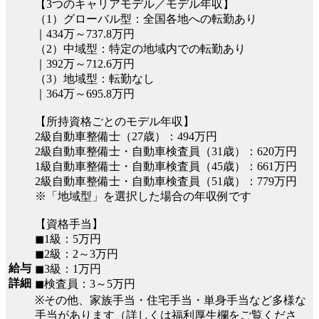
【3つのキャリアモデル／モデル年収】
（1）グローバル型：全国各地への転勤あり
｜434万～737.8万円
（2）中域型：特定の地域内での転勤あり
｜392万～712.6万円
（3）地域型：転勤なし
｜364万～695.8万円
【所持資格ごとのモデル年収】
2級自動車整備士（27歳）：494万円
2級自動車整備士・自動車検査員（31歳）：620万円
1級自動車整備士・自動車検査員（45歳）：661万円
2級自動車整備士・自動車検査員（51歳）：779万円
※「地域型」を選択した場合の年収例です
【資格手当】
◼︎1級：5万円
◼︎2級：2～3万円
給与
◼︎3級：1万円
詳細
◼︎検査員：3～5万円
※その他、家族手当・住宅手当・単身手当など多様な
手当があります（詳しくは福利厚生欄をご覧くださ