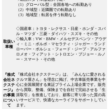
（1）グローバル型：全国各地への転勤あり
（2）中域型：近隣圏での転勤あり
（3）地域型：転居を伴う転勤なし
◇国産車：トヨタ・レクサス・日産・ホンダ・スバ
ル・マツダ・三菱・ダイハツ・スズキ・その他
◇輸入車：VW・BMW・メルセデスベンツ・アウデ
取扱い
ィ・ミニ・ボルボ・マセラティ・ジャガー・ランド
車種
ローバー・ポルシェ・フォード・ジープ・アルファ
ロメオ・フィアット・シトロエン・プジョー・ルノ
ー・スマート・その他
『株式会社ネクステージ』は、「みんなに愛される
『株式
クルマ屋さん」を理念に掲げ、中古車販売事業を中
会社ネ
心に全国展開する東証プライム上場企業です。販売
クステ
から買取、整備、保険までを自社で完結させる「生
ージ』
涯取引」を推進しており、顧客に寄り添った質の高
の事業
いサービスで、快適なカーライフをサポートしてい
につい
ます。
て