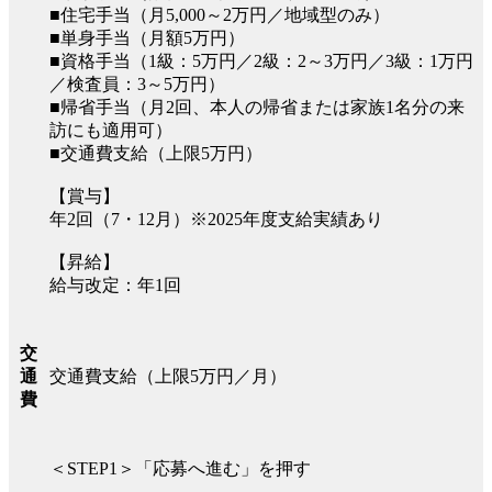
■住宅手当（月5,000～2万円／地域型のみ）
■単身手当（月額5万円）
■資格手当（1級：5万円／2級：2～3万円／3級：1万円
／検査員：3～5万円）
■帰省手当（月2回、本人の帰省または家族1名分の来
訪にも適用可）
■交通費支給（上限5万円）
【賞与】
年2回（7・12月）※2025年度支給実績あり
【昇給】
給与改定：年1回
交
交通費支給（上限5万円／月）
通
費
＜STEP1＞「応募へ進む」を押す