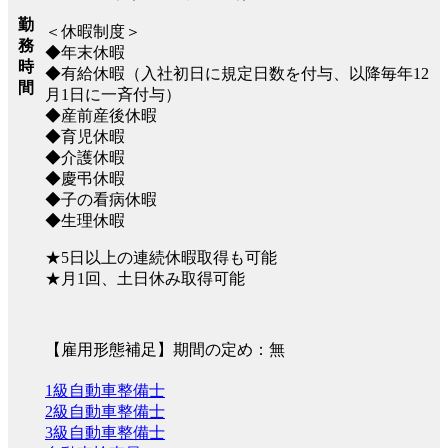
勤
＜休暇制度＞
務
◆年末休暇
時
◆有給休暇（入社初日に規定日数を付与、以降毎年12
間
月1日に一斉付与）
◆産前産後休暇
◆育児休暇
◆介護休暇
◆慶弔休暇
◆子の看病休暇
◆生理休暇
★5日以上の連続休暇取得も可能
★月1回、土日休み取得可能
【雇用形態補足】期間の定め：無
1級自動車整備士
2級自動車整備士
3級自動車整備士