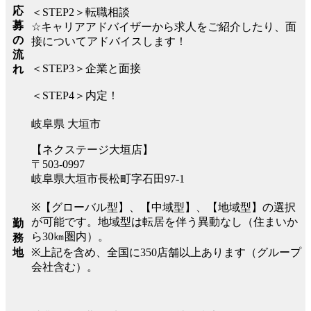
応
＜STEP2＞転職相談
募
☆キャリアアドバイザーから求人をご紹介したり、面
の
接についてアドバイスします！
流
＜STEP3＞企業と面接
れ
＜STEP4＞内定！
岐阜県 大垣市
【ネクステージ大垣店】
〒503-0997
岐阜県大垣市長松町字石田97-1
※【グローバル型】、【中域型】、【地域型】の選択
が可能です。地域型は転居を伴う異動なし（住まいか
勤
ら30㎞圏内）。
務
※上記を含め、全国に350店舗以上あります（グループ
地
会社含む）。