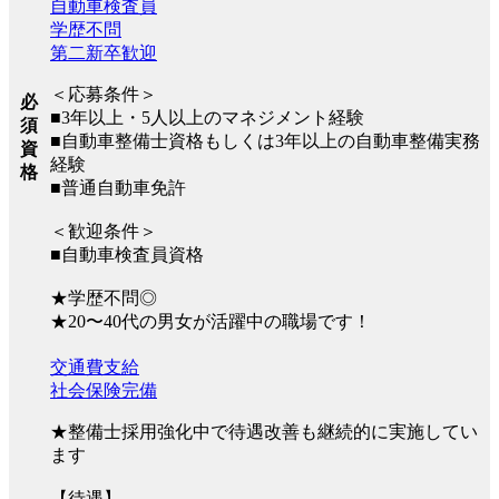
自動車検査員
学歴不問
第二新卒歓迎
＜応募条件＞
必
■3年以上・5人以上のマネジメント経験
須
■自動車整備士資格もしくは3年以上の自動車整備実務
資
経験
格
■普通自動車免許
＜歓迎条件＞
■自動車検査員資格
★学歴不問◎
★20〜40代の男女が活躍中の職場です！
交通費支給
社会保険完備
★整備士採用強化中で待遇改善も継続的に実施してい
ます
【待遇】