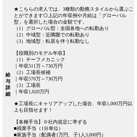
★こちらの求人では、3種類の勤務スタイルから選ぶこ
とができます◎上記の年収例や月給は「グローバル
型」を選択した場合の金額です。
（1）グローバル型：全国各地への転勤あり
（2）中域型：近隣圏での転勤あり
（3）地域型：転居を伴う転勤なし
【役職別のモデル年収】
（1）チーフメカニック
｜年収511万～730万円
（2）工場長候補
給
｜年収570万～730万円
与
（3）工場長
詳
｜年収1,020万円
細
★工場長にキャリアアップした場合、年収1,000万円以
上も目指せます！
【各種手当】※社内規定に準ずる
■残業手当（1分単位）
■家族手当（配偶者1万円、子1人3,000円）