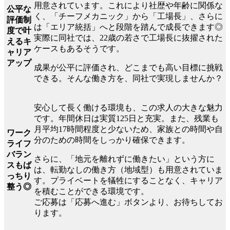
用意されています。これにより社歴や年齢に関係な
公平な
く、「チーフメカニック」から「工場長」、さらに
評価制
は「エリア統括」へと段階を踏んで成長できます◎
度で叶
実際に同社では、22歳の若さで工場長に抜擢された
えるキ
ケースもあるそうです。
ャリア
アップ
成果が公平に評価され、どこまでも高い目標に挑戦
できる。そんな働き方を、同社で実現しませんか？
安心して長く働ける環境も、この求人の大きな魅力
です。年間休日は実質125日と充実。また、残業も
月平均17時間程度と少ないため、家族との時間や自
ワーク
分のための時間をしっかり確保できます。
ライフ
バラン
さらに、「地元を離れずに働きたい」という方に
スもば
は、転勤なしの働き方（地域型）も用意されていま
っちり
す。プライベートを犠牲にすることなく、キャリア
整う◎
を積むことができる環境です。
ご応募は「応募へ進む」ボタンより、お待ちしてお
ります。