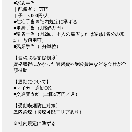
■家族手当
｜配偶者：1万円
｜子：3,000円/人
■住宅手当※社内規定に準ずる
■単身手当（月額5万円）
■帰省手当（月2回、本人の帰省または家族1名分の来
訪にも適用可）
■残業手当（1分単位）
【資格取得支援制度】
資格取得にかかった講習費や受験費用などを会社が全
額補助
【通勤について】
■マイカー通勤OK
■交通費支給（上限5万円／月）
【受動喫煙防止対策】
屋内禁煙（喫煙可能エリアあり）
※社内規定に準ずる