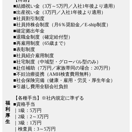
■結婚祝い金（3万～5万円／入社1年後より適用）
■出産祝い金（3万円／入社1年後より適用）
■社員割引制度
■社員持株会制度（月6％奨励金／E-ship制度）
■確定拠出年金
■退職金制度（確定給付型）
■再雇用制度（65歳まで）
■表彰制度
■社員紹介雇用制度
■社宅制度（中域型・グローバル型のみ）
■赴任補助（7万円／家族帯同の場合：20万円）
■不妊治療提携（AMH検査費用無料）
■社会保険完備（健康・雇用・労災・厚生年金）
■引越し費用全額会社負担
【各種手当】※社内規定に準ずる
福
■資格手当
利
｜1級：5万円
厚
｜2級：2～3万円
生
｜3級：1万円
｜検査員：3～5万円