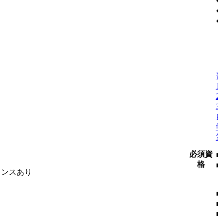
必須資
格
ャンスあり