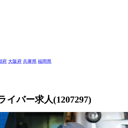
都府
大阪府
兵庫県
福岡県
ー求人(1207297)