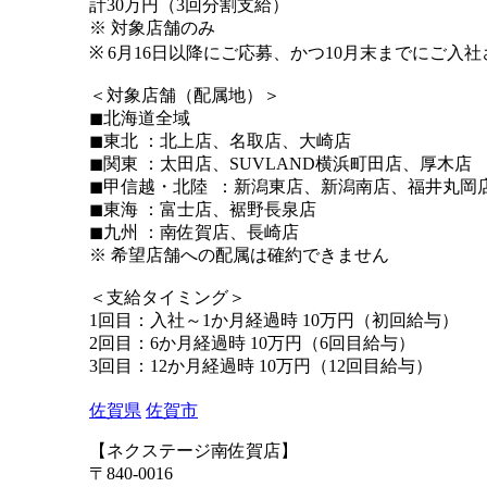
計30万円（3回分割支給）
※ 対象店舗のみ
※ 6月16日以降にご応募、かつ10月末までにご入
＜対象店舗（配属地）＞
◼︎北海道全域
◼︎東北 ：北上店、名取店、大崎店
◼︎関東 ：太田店、SUVLAND横浜町田店、厚木店
◼︎甲信越・北陸 ：新潟東店、新潟南店、福井丸岡
◼︎東海 ：富士店、裾野長泉店
◼︎九州 ：南佐賀店、長崎店
※ 希望店舗への配属は確約できません
＜支給タイミング＞
1回目：入社～1か月経過時 10万円（初回給与）
2回目：6か月経過時 10万円（6回目給与）
3回目：12か月経過時 10万円（12回目給与）
佐賀県
佐賀市
【ネクステージ南佐賀店】
〒840-0016