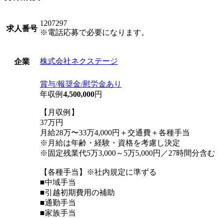
1207297
求人番号
※電話応募で必要になります。
株式会社ネクステージ
企業
賞与/報奨金/慰労金あり
年収例
4,500,000
円
【月収例】
37万円
月給28万〜33万4,000円＋交通費＋各種手当
※月給は年齢・経験・資格を考慮し決定
※固定残業代5万3,000～5万5,000円／27時間分
【各種手当】※社内規定に準ずる
■中域手当
■引越初期費用の補助
■通勤手当
■家族手当