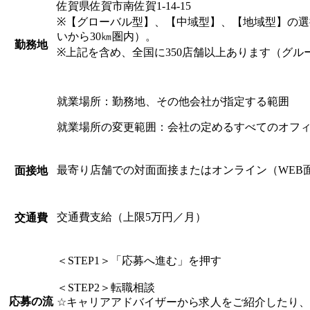
佐賀県佐賀市南佐賀1-14-15
※【グローバル型】、【中域型】、【地域型】の
いから30㎞圏内）。
勤務地
※上記を含め、全国に350店舗以上あります（グル
就業場所：勤務地、その他会社が指定する範囲
就業場所の変更範囲：会社の定めるすべてのオフ
最寄り店舗での対面面接またはオンライン（WEB
面接地
交通費支給（上限5万円／月）
交通費
＜STEP1＞「応募へ進む」を押す
＜STEP2＞転職相談
応募の流
☆キャリアアドバイザーから求人をご紹介したり