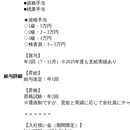
■資格手当
■残業手当
★資格手当
◇1級：5万円
◇2級：2～3万円
◇3級：1万円
◇検査員：3～5万円
【賞与】
年2回（7・12月）※2025年度も支給実績あり
【昇給】
給与詳細
給与改定：年1回
【昇格】
昇格試験：年2回
※選抜制ですが、意欲と実績に応じて全社員にチ
＝＝＝＝＝＝
【入社祝い金（期間限定）】