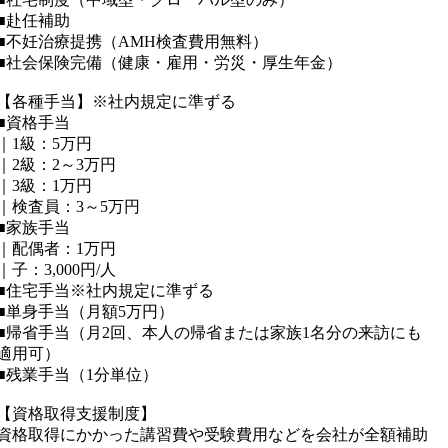
■赴任補助
■不妊治療提携（AMH検査費用無料）
■社会保険完備（健康・雇用・労災・厚生年金）
【各種手当】※社内規定に準ずる
■資格手当
｜1級：5万円
｜2級：2～3万円
｜3級：1万円
｜検査員：3～5万円
■家族手当
｜配偶者：1万円
｜子：3,000円/人
■住宅手当※社内規定に準ずる
■単身手当（月額5万円）
■帰省手当（月2回、本人の帰省または家族1名分の来訪にも
適用可）
■残業手当（1分単位）
【資格取得支援制度】
資格取得にかかった講習費や受験費用などを会社が全額補助