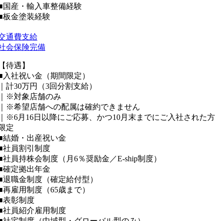
■国産・輸入車整備経験
■板金塗装経験
交通費支給
社会保険完備
【待遇】
■入社祝い金（期間限定）
｜計30万円（3回分割支給）
｜※対象店舗のみ
｜※希望店舗への配属は確約できません
｜※6月16日以降にご応募、かつ10月末までにご入社された方
限定
■結婚・出産祝い金
■社員割引制度
■社員持株会制度（月6％奨励金／E-ship制度）
■確定拠出年金
■退職金制度（確定給付型）
■再雇用制度（65歳まで）
■表彰制度
■社員紹介雇用制度
■社宅制度（中域型・グローバル型のみ）