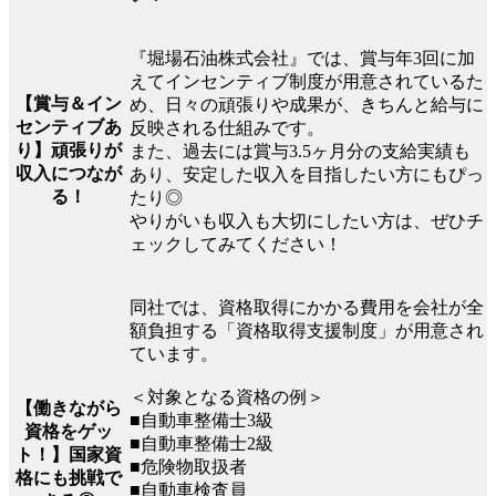
『堀場石油株式会社』では、賞与年3回に加
えてインセンティブ制度が用意されているた
【賞与＆イン
め、日々の頑張りや成果が、きちんと給与に
センティブあ
反映される仕組みです。
り】頑張りが
また、過去には賞与3.5ヶ月分の支給実績も
収入につなが
あり、安定した収入を目指したい方にもぴっ
る！
たり◎
やりがいも収入も大切にしたい方は、ぜひチ
ェックしてみてください！
同社では、資格取得にかかる費用を会社が全
額負担する「資格取得支援制度」が用意され
ています。
＜対象となる資格の例＞
【働きながら
■自動車整備士3級
資格をゲッ
■自動車整備士2級
ト！】国家資
■危険物取扱者
格にも挑戦で
■自動車検査員