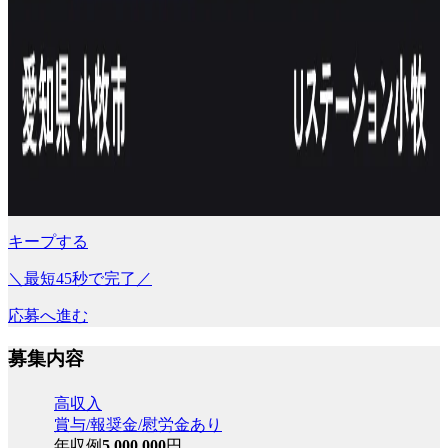
キープする
＼最短45秒で完了／
応募へ進む
募集内容
高収入
賞与/報奨金/慰労金あり
年収例
5,000,000
円