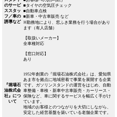
のサービ
■タイヤの空気圧チェック
ススタッ
■自動車点検
フ／車の
■新車・中古車販売 など
誘導など
※勤務地により、窓ふき業務を行う場合があり
ます（有人店舗）
【取扱いメーカー】
全車種対応
【窓口対応】
あり
1952年創業の『堀場石油株式会社』は、愛知県
あま市を拠点に地域密着で事業を展開する企業
『堀場石
です。ガソリンスタンドの運営をはじめ、自動
油株式会
車整備・車検・新車中古車販売・カーリース・
社』につ
保険など、車に関するサービスを幅広く手がけ
いて
ています。
地域のお客様とのつながりを大切にしながら、
安定した経営基盤を築いている老舗企業です。