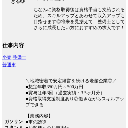
きる◎
ちなみに資格取得後は資格手当も支給される
ため、スキルアップとあわせて収入アップも
目指せます◎将来を見据えて、整備士として
さらに成長したい方におすすめの求人です！
仕事内容
小売
整備士
普通車
＼地域密着で安定経営を続ける老舗企業◎／
■想定年収350万円～500万円
■賞与は年3回（過去実績：3.5ヶ月分）
■資格取得支援制度あり◎働きながらスキルアッ
プできる！
【業務内容】
ガソリン
■車の誘導
スタンド
■お客様へのお声掛け