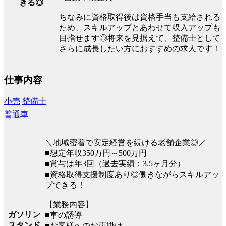
きる◎
ちなみに資格取得後は資格手当も支給される
ため、スキルアップとあわせて収入アップも
目指せます◎将来を見据えて、整備士として
さらに成長したい方におすすめの求人です！
仕事内容
小売
整備士
普通車
＼地域密着で安定経営を続ける老舗企業◎／
■想定年収350万円～500万円
■賞与は年3回（過去実績：3.5ヶ月分）
■資格取得支援制度あり◎働きながらスキルアッ
プできる！
【業務内容】
ガソリン
■車の誘導
スタンド
■お客様へのお声掛け