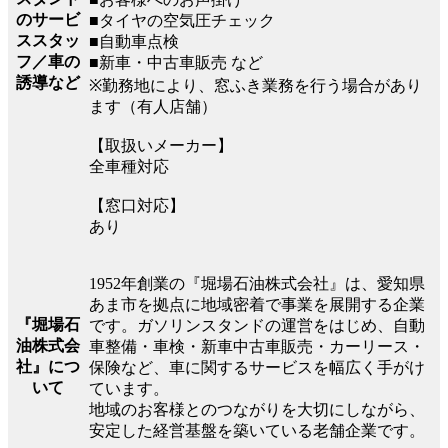
のサービ
■タイヤの空気圧チェック
ススタッ
■自動車点検
フ／車の
■新車・中古車販売 など
誘導など
※勤務地により、窓ふき業務を行う場合があり
ます（有人店舗）
【取扱いメーカー】
全車種対応
【窓口対応】
あり
1952年創業の『堀場石油株式会社』は、愛知県
あま市を拠点に地域密着で事業を展開する企業
『堀場石
です。ガソリンスタンドの運営をはじめ、自動
油株式会
車整備・車検・新車中古車販売・カーリース・
社』につ
保険など、車に関するサービスを幅広く手がけ
いて
ています。
地域のお客様とのつながりを大切にしながら、
安定した経営基盤を築いている老舗企業です。