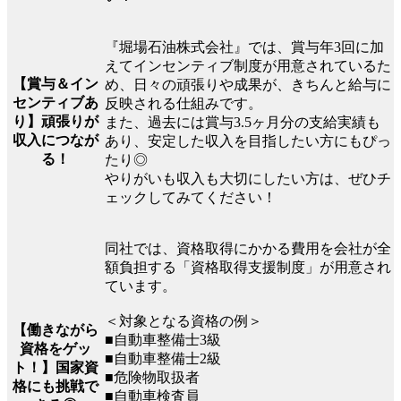
『堀場石油株式会社』では、賞与年3回に加
えてインセンティブ制度が用意されているた
【賞与＆イン
め、日々の頑張りや成果が、きちんと給与に
センティブあ
反映される仕組みです。
り】頑張りが
また、過去には賞与3.5ヶ月分の支給実績も
収入につなが
あり、安定した収入を目指したい方にもぴっ
る！
たり◎
やりがいも収入も大切にしたい方は、ぜひチ
ェックしてみてください！
同社では、資格取得にかかる費用を会社が全
額負担する「資格取得支援制度」が用意され
ています。
＜対象となる資格の例＞
【働きながら
■自動車整備士3級
資格をゲッ
■自動車整備士2級
ト！】国家資
■危険物取扱者
格にも挑戦で
■自動車検査員