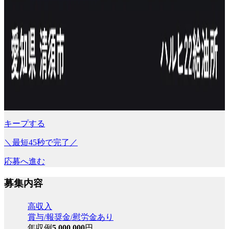
キープする
＼最短45秒で完了／
応募へ進む
募集内容
高収入
賞与/報奨金/慰労金あり
年収例
5,000,000
円