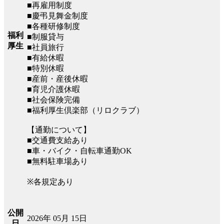
■再雇用制度
■慶弔見舞金制度
■各種研修制度
福利
■制服貸与
厚生
■社員旅行
■有給休暇
■特別休暇
■産前・産後休暇
■育児介護休暇
■社会保険完備
■福利厚生倶楽部（リロクラブ）
【通勤について】
■交通費支給あり
■車・バイク・自転車通勤OK
■無料駐車場あり
※各規定あり
公開
2026年 05月 15日
日