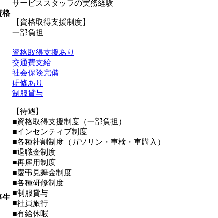
サービススタッフの実務経験
資格
【資格取得支援制度】
一部負担
資格取得支援あり
交通費支給
社会保険完備
研修あり
制服貸与
【待遇】
■資格取得支援制度（一部負担）
■インセンティブ制度
■各種社割制度（ガソリン・車検・車購入）
■退職金制度
■再雇用制度
■慶弔見舞金制度
■各種研修制度
■制服貸与
厚生
■社員旅行
■有給休暇