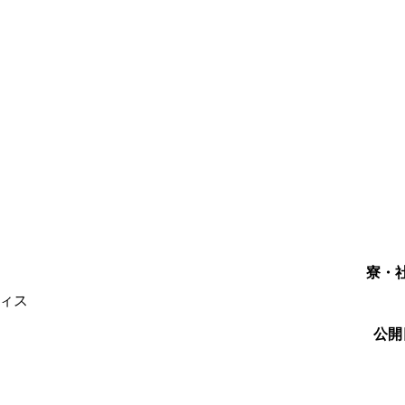
）
寮・
ィス
公開