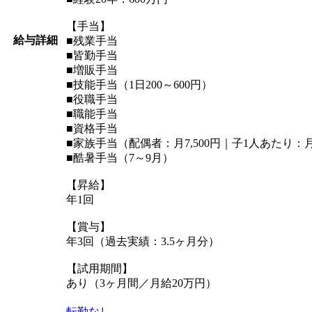
【手当】
給与詳細
■残業手当
■皆勤手当
■増販手当
■技能手当（1日200～600円）
■役職手当
■職能手当
■資格手当
■家族手当（配偶者：月7,500円｜子1人あたり：月3
■酷暑手当（7～9月）
【昇給】
年1回
【賞与】
年3回（過去実績：3.5ヶ月分）
【試用期間】
あり（3ヶ月間／月給20万円）
転勤なし