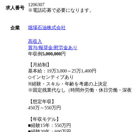
1206307
求人番号
※電話応募で必要になります。
堀場石油株式会社
企業
高収入
賞与/報奨金/慰労金あり
年収例
5,000,000
円
【月給制】
基本給：19万3,000～25万1,400円
◇インセンティブあり
※経験・スキル・年齢を考慮の上決定
※固定残業代なし（時間外労働・休日労働・深夜
【想定年収】
450万～550万円
【年収モデル】
■経験15年：550万円
■経験20年：600万円