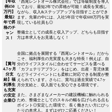
【年収
『西尾レントオール株式会社』では等級制度を導入
例450
しており、最短2年での昇格が可能！成長を実感し
万円】
ながら、収入&ステップアップを目指すことができ
最短2
ます。先輩の中には、入社5年目で年収600万円を実
年で昇
現している社員も◎
格のチ
整備士としての成長と収入アップ、どちらも目指す
ャン
方は本求人をお見逃しなく！
ス！
全国に拠点を展開する『西尾レントオール』だから
こそ、福利厚生の充実度も大きな特長！例えば、自
【賞与
分のライフスタイルに合わせてサービスを選べる
4.7ヶ月
「カフェテリアプラン」をはじめ、出産・育児休業
分支
などライフイベントにも柔軟に対応できる制度が整
給】福
えられています。さらに、賞与は過去実績で4.7ヶ
利厚生
月分支給と、収入面でも安心できる環境です。
も充実
また、さまざまなメーカーの建設機械に触れられる
の安定
ため、整備士としてのスキルの幅を広げられる点も
企業◎
ポイント◎安定した環境で、長く働きたい方にぴっ
たりの本求人。まずはぜひご応募ください！