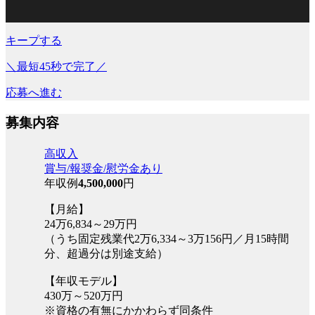
キープする
＼最短45秒で完了／
応募へ進む
募集内容
高収入
賞与/報奨金/慰労金あり
年収例
4,500,000
円
【月給】
24万6,834～29万円
（うち固定残業代2万6,334～3万156円／月15時間
分、超過分は別途支給）
【年収モデル】
430万～520万円
※資格の有無にかかわらず同条件