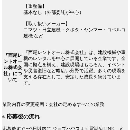
【重整備】
基本なし（外部委託が中心）
【取り扱いメーカー】
コマツ・日立建機・クボタ・ヤンマー・コベルコ
建機 など
『西尾レントオール株式会社』は、建設機械や重
『西尾レ
機のレンタルを中心に展開している企業です。全
ントオー
国に拠点を構え、建設現場はもちろん、イベント
ル株式会
や災害復旧など幅広い分野で活躍。多くの現場を
社』につ
支える存在として、安定した成長を続けていま
いて
す。
業務内容の変更範囲：会社の定めるすべての業務
応募後の流れ
応募後すぐ〜3日以内に
ジョブハウスより電話やLINE、メ