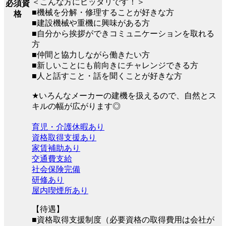
＜こんな方にピッタリです！＞
必須資
■機械を分解・修理することが好きな方
格
■建設機械や重機に興味がある方
■自分から挨拶ができコミュニケーションを取れる
方
■仲間と協力しながら働きたい方
■新しいことにも前向きにチャレンジできる方
■人と話すこと・話を聞くことが好きな方
★いろんなメーカーの建機を扱えるので、自然とス
キルの幅が広がります◎
育児・介護休暇あり
資格取得支援あり
家賃補助あり
交通費支給
社会保険完備
研修あり
屋内喫煙所あり
【待遇】
■資格取得支援制度（必要資格の取得費用は会社が