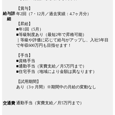
【賞与】
給与詳
年2回（7・12月／過去実績：4.7ヶ月分）
細
【昇給】
■年1回（5月）
■等級制度あり（最短2年で昇格可能）
｜等級や評価に応じて給与がアップし、入社5年目
で年収600万円も目指せます！
【手当】
■資格手当
■通勤手当（実費支給／月5万円まで）
■住宅手当（地域により金額は異なります）
【試用期間】
あり（3ヶ月間）※期間中の月給の変動なし
通勤手当（実費支給／月5万円まで）
交通費