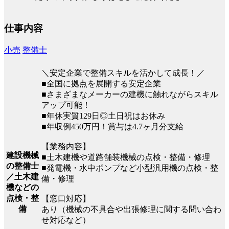
仕事内容
小売
整備士
＼安定企業で整備スキルを活かして成長！／
■全国に拠点を展開する安定企業
■さまざまなメーカーの建機に触れながらスキル
アップ可能！
■年休実質129日◎土日祝はお休み
■年収例450万円！賞与は4.7ヶ月分支給
【業務内容】
建設機械
■土木建機や道路舗装機械の点検・整備・修理
の整備士
■発電機・水中ポンプなど小型汎用機の点検・整
／土木建
備・修理
機などの
点検・整
【窓口対応】
備
あり（機械の不具合や出張修理に関する問い合わ
せ対応など）