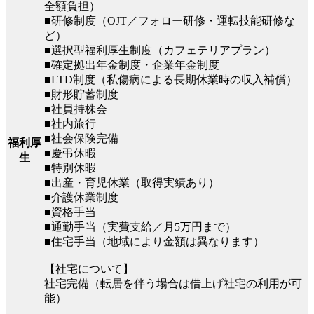
全額負担）
■研修制度（OJT／フォロー研修・運転技能研修な
ど）
■選択型福利厚生制度（カフェテリアプラン）
■確定拠出年金制度・企業年金制度
■LTD制度（私傷病による長期休業時の収入補償）
■財形貯蓄制度
■社員持株会
■社内旅行
■社会保険完備
福利厚
■慶弔休暇
生
■特別休暇
■出産・育児休業（取得実績あり）
■介護休業制度
■資格手当
■通勤手当（実費支給／月5万円まで）
■住宅手当（地域により金額は異なります）
【社宅について】
社宅完備（転居を伴う場合は借上げ社宅の利用が可
能）