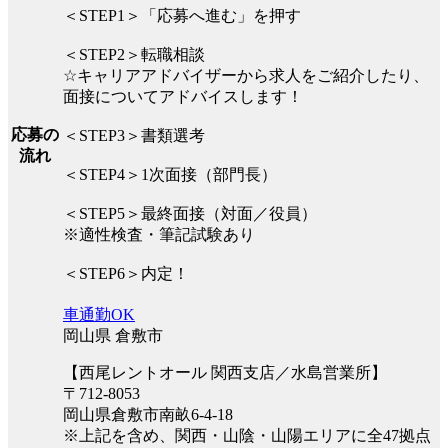
＜STEP1＞「応募へ進む」を押す
＜STEP2＞転職相談
☆キャリアアドバイザーから求人をご紹介したり、
面接についてアドバイスします！
応募の
＜STEP3＞書類選考
流れ
＜STEP4＞1次面接（部門長）
＜STEP5＞最終面接（対面／役員）
※適性検査・筆記試験あり
＜STEP6＞内定！
車通勤OK
岡山県 倉敷市
【西尾レントオール 関西支店／水島営業所】
〒712-8053
岡山県倉敷市南畝6-4-18
※上記を含め、関西・山陰・山陽エリアに全47拠点