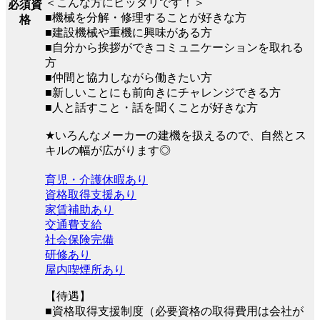
＜こんな方にピッタリです！＞
必須資
■機械を分解・修理することが好きな方
格
■建設機械や重機に興味がある方
■自分から挨拶ができコミュニケーションを取れる
方
■仲間と協力しながら働きたい方
■新しいことにも前向きにチャレンジできる方
■人と話すこと・話を聞くことが好きな方
★いろんなメーカーの建機を扱えるので、自然とス
キルの幅が広がります◎
育児・介護休暇あり
資格取得支援あり
家賃補助あり
交通費支給
社会保険完備
研修あり
屋内喫煙所あり
【待遇】
■資格取得支援制度（必要資格の取得費用は会社が