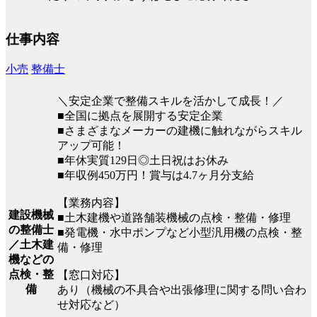
仕事内容
小売
整備士
＼安定企業で整備スキルを活かして成長！／
■全国に拠点を展開する安定企業
■さまざまなメーカーの建機に触れながらスキル
アップ可能！
■年休実質129日◎土日祝はお休み
■年収例450万円！賞与は4.7ヶ月分支給
【業務内容】
建設機械
■土木建機や道路舗装機械の点検・整備・修理
の整備士
■発電機・水中ポンプなど小型汎用機の点検・整
／土木建
備・修理
機などの
点検・整
【窓口対応】
備
あり（機械の不具合や出張修理に関する問い合わ
せ対応など）