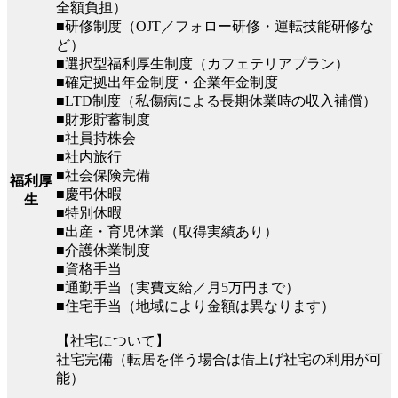
全額負担）
■研修制度（OJT／フォロー研修・運転技能研修な
ど）
■選択型福利厚生制度（カフェテリアプラン）
■確定拠出年金制度・企業年金制度
■LTD制度（私傷病による長期休業時の収入補償）
■財形貯蓄制度
■社員持株会
■社内旅行
■社会保険完備
福利厚
■慶弔休暇
生
■特別休暇
■出産・育児休業（取得実績あり）
■介護休業制度
■資格手当
■通勤手当（実費支給／月5万円まで）
■住宅手当（地域により金額は異なります）
【社宅について】
社宅完備（転居を伴う場合は借上げ社宅の利用が可
能）