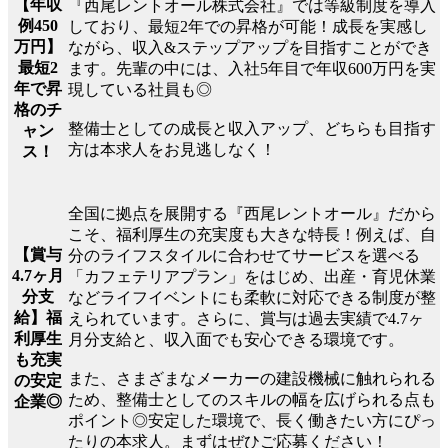
【年収
『西尾レントオール株式会社』では等級制度を導入
例450
しており、最短2年での昇格が可能！成長を実感し
万円】
ながら、収入&ステップアップを目指すことができ
最短2
ます。先輩の中には、入社5年目で年収600万円を実
年で昇
現している社員も◎
格のチ
整備士としての成長と収入アップ、どちらも目指す
ャン
方は本求人をお見逃しなく！
ス！
全国に拠点を展開する『西尾レントオール』だから
こそ、福利厚生の充実度も大きな特長！例えば、自
【賞与
分のライフスタイルに合わせてサービスを選べる
4.7ヶ月
「カフェテリアプラン」をはじめ、出産・育児休業
分支
などライフイベントにも柔軟に対応できる制度が整
給】福
えられています。さらに、賞与は過去実績で4.7ヶ
利厚生
月分支給と、収入面でも安心できる環境です。
も充実
また、さまざまなメーカーの建設機械に触れられる
の安定
ため、整備士としてのスキルの幅を広げられる点も
企業◎
ポイント◎安定した環境で、長く働きたい方にぴっ
たりの本求人。まずはぜひご応募ください！