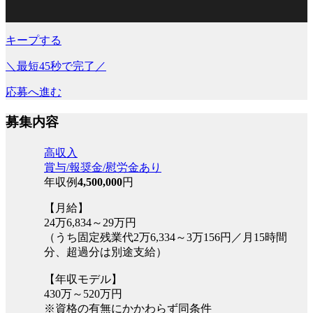
キープする
＼最短45秒で完了／
応募へ進む
募集内容
高収入
賞与/報奨金/慰労金あり
年収例
4,500,000
円
【月給】
24万6,834～29万円
（うち固定残業代2万6,334～3万156円／月15時間
分、超過分は別途支給）
【年収モデル】
430万～520万円
※資格の有無にかかわらず同条件