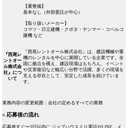
【重整備】
基本なし（外部委託が中心）
【取り扱いメーカー】
コマツ・日立建機・クボタ・ヤンマー・コベルコ
建機 など
『西尾レントオール株式会社』は、建設機械や重
『西尾レ
機のレンタルを中心に展開している企業です。全
ントオー
国に拠点を構え、建設現場はもちろん、イベント
ル株式会
や災害復旧など幅広い分野で活躍。多くの現場を
社』につ
支える存在として、安定した成長を続けていま
いて
す。
業務内容の変更範囲：会社の定めるすべての業務
応募後の流れ
応募後すぐ〜3日以内に
ジョブハウスより電話やLINE、メ