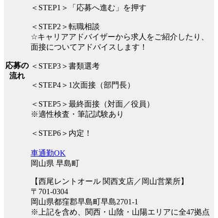
＜STEP1＞「応募へ進む」を押す
＜STEP2＞転職相談
☆キャリアアドバイザーから求人をご紹介したり、
面接についてアドバイスします！
応募の
＜STEP3＞書類選考
流れ
＜STEP4＞1次面接（部門長）
＜STEP5＞最終面接（対面／役員）
※適性検査・筆記試験あり
＜STEP6＞内定！
車通勤OK
岡山県 早島町
【西尾レントオール 関西支店／岡山営業所】
〒701-0304
岡山県都窪郡早島町早島2701-1
※上記を含め、関西・山陰・山陽エリアに全47拠点