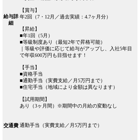
【賞与】
給与詳
年2回（7・12月／過去実績：4.7ヶ月分）
細
【昇給】
■年1回（5月）
■等級制度あり（最短2年で昇格可能）
｜等級や評価に応じて給与がアップし、入社5年目
で年収600万円も目指せます！
【手当】
■資格手当
■通勤手当（実費支給／月5万円まで）
■住宅手当（地域により金額は異なります）
【試用期間】
あり（3ヶ月間）※期間中の月給の変動なし
通勤手当（実費支給／月5万円まで）
交通費