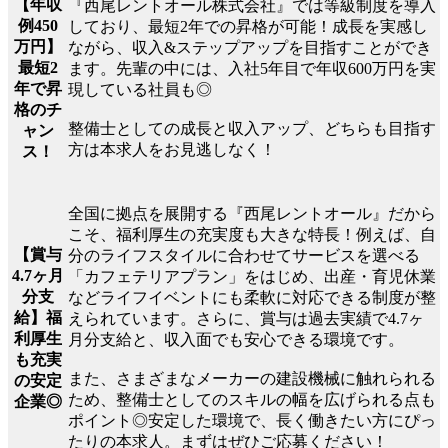
【年収
『西尾レントオール株式会社』では等級制度を導入
例450
しており、最短2年での昇格が可能！成長を実感し
万円】
ながら、収入&ステップアップを目指すことができ
最短2
ます。先輩の中には、入社5年目で年収600万円を実
年で昇
現している社員も◎
格のチ
整備士としての成長と収入アップ、どちらも目指す
ャン
方は本求人をお見逃しなく！
ス！
全国に拠点を展開する『西尾レントオール』だから
こそ、福利厚生の充実度も大きな特長！例えば、自
【賞与
分のライフスタイルに合わせてサービスを選べる
4.7ヶ月
「カフェテリアプラン」をはじめ、出産・育児休業
分支
などライフイベントにも柔軟に対応できる制度が整
給】福
えられています。さらに、賞与は過去実績で4.7ヶ
利厚生
月分支給と、収入面でも安心できる環境です。
も充実
また、さまざまなメーカーの建設機械に触れられる
の安定
ため、整備士としてのスキルの幅を広げられる点も
企業◎
ポイント◎安定した環境で、長く働きたい方にぴっ
たりの本求人。まずはぜひご応募ください！