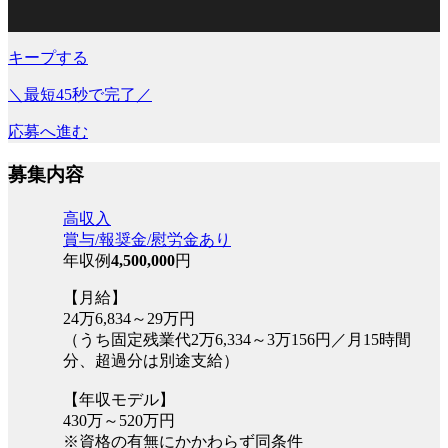
キープする
＼最短45秒で完了／
応募へ進む
募集内容
高収入
賞与/報奨金/慰労金あり
年収例
4,500,000
円
【月給】
24万6,834～29万円
（うち固定残業代2万6,334～3万156円／月15時間
分、超過分は別途支給）
【年収モデル】
430万～520万円
※資格の有無にかかわらず同条件