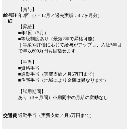
【賞与】
給与詳
年2回（7・12月／過去実績：4.7ヶ月分）
細
【昇給】
■年1回（5月）
■等級制度あり（最短2年で昇格可能）
｜等級や評価に応じて給与がアップし、入社5年目
で年収600万円も目指せます！
【手当】
■資格手当
■通勤手当（実費支給／月5万円まで）
■住宅手当（地域により金額は異なります）
【試用期間】
あり（3ヶ月間）※期間中の月給の変動なし
通勤手当（実費支給／月5万円まで）
交通費