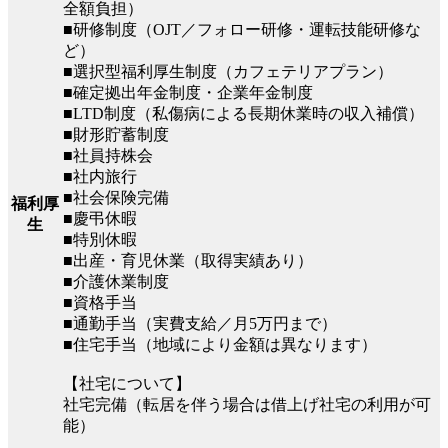
全額負担）
■研修制度（OJT／フォロー研修・運転技能研修な
ど）
■選択型福利厚生制度（カフェテリアプラン）
■確定拠出年金制度・企業年金制度
■LTD制度（私傷病による長期休業時の収入補償）
■財形貯蓄制度
■社員持株会
■社内旅行
■社会保険完備
福利厚
■慶弔休暇
生
■特別休暇
■出産・育児休業（取得実績あり）
■介護休業制度
■資格手当
■通勤手当（実費支給／月5万円まで）
■住宅手当（地域により金額は異なります）
【社宅について】
社宅完備（転居を伴う場合は借上げ社宅の利用が可
能）