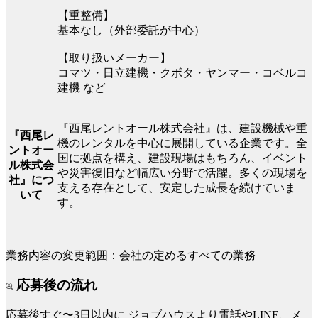
【重整備】
基本なし（外部委託が中心）
【取り扱いメーカー】
コマツ・日立建機・クボタ・ヤンマー・コベルコ
建機 など
『西尾レントオール株式会社』は、建設機械や重
『西尾レ
機のレンタルを中心に展開している企業です。全
ントオー
国に拠点を構え、建設現場はもちろん、イベント
ル株式会
や災害復旧など幅広い分野で活躍。多くの現場を
社』につ
支える存在として、安定した成長を続けていま
いて
す。
業務内容の変更範囲：会社の定めるすべての業務
応募後の流れ
応募後すぐ〜3日以内に
ジョブハウスより電話やLINE、メ