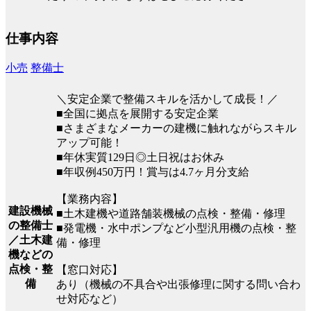
仕事内容
小売
整備士
＼安定企業で整備スキルを活かして成長！／
■全国に拠点を展開する安定企業
■さまざまなメーカーの建機に触れながらスキル
アップ可能！
■年休実質129日◎土日祝はお休み
■年収例450万円！賞与は4.7ヶ月分支給
【業務内容】
建設機械
■土木建機や道路舗装機械の点検・整備・修理
の整備士
■発電機・水中ポンプなど小型汎用機の点検・整
／土木建
備・修理
機などの
点検・整
【窓口対応】
備
あり（機械の不具合や出張修理に関する問い合わ
せ対応など）