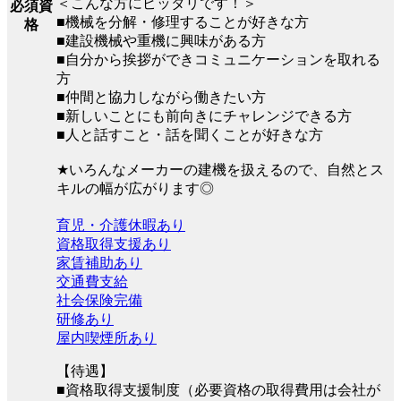
＜こんな方にピッタリです！＞
必須資
■機械を分解・修理することが好きな方
格
■建設機械や重機に興味がある方
■自分から挨拶ができコミュニケーションを取れる
方
■仲間と協力しながら働きたい方
■新しいことにも前向きにチャレンジできる方
■人と話すこと・話を聞くことが好きな方
★いろんなメーカーの建機を扱えるので、自然とス
キルの幅が広がります◎
育児・介護休暇あり
資格取得支援あり
家賃補助あり
交通費支給
社会保険完備
研修あり
屋内喫煙所あり
【待遇】
■資格取得支援制度（必要資格の取得費用は会社が