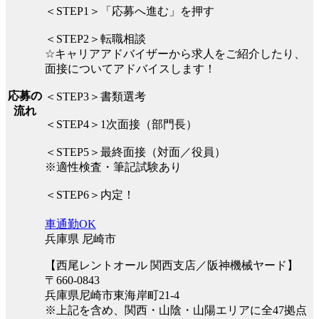
＜STEP1＞「応募へ進む」を押す
＜STEP2＞転職相談
☆キャリアアドバイザーから求人をご紹介したり、
面接についてアドバイスします！
応募の
＜STEP3＞書類選考
流れ
＜STEP4＞1次面接（部門長）
＜STEP5＞最終面接（対面／役員）
※適性検査・筆記試験あり
＜STEP6＞内定！
車通勤OK
兵庫県 尼崎市
【西尾レントオール 関西支店／阪神機械ヤード】
〒660-0843
兵庫県尼崎市東海岸町21-4
※上記を含め、関西・山陰・山陽エリアに全47拠点