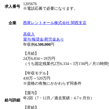
1205676
求人番号
※電話応募で必要になります。
西尾レントオール株式会社 関西支店
企業
高収入
賞与/報奨金/慰労金あり
年収例
4,500,000
円
【月給】
24万6,834～29万円
（うち固定残業代2万6,334～3万156円／月15
【年収モデル】
430万～520万円
※資格の有無にかかわらず同条件
【賞与】
年2回（7・12月／過去実績：4.7ヶ月分）
給与詳細
【昇給】