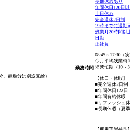
長期休暇あり
年間休日120日
土日休み
完全週休2日制
19時までに退勤
残業月20時間以
日勤
正社員
08:45～17:3
◇月平均残業時間
※繁忙期（10～
勤務時間
時間分、超過分は別途支給）
【休日・休暇】
■完全週休2日制
■年間休日122日
■年間有給休暇：
■リフレッシュ休
■長期休暇（夏
【雇用形態補足