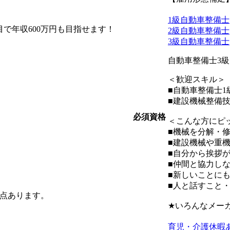
1級自動車整備士
で年収600万円も目指せます！
2級自動車整備士
3級自動車整備士
自動車整備士3
＜歓迎スキル＞
■自動車整備士1
■建設機械整備
必須資格
＜こんな方にピ
■機械を分解・
■建設機械や重
■自分から挨拶
■仲間と協力し
■新しいことに
■人と話すこと
拠点あります。
★いろんなメー
育児・介護休暇