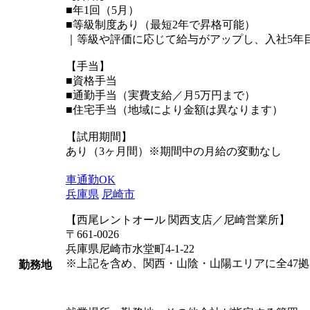
■年1回（5月）
■等級制度あり（最短2年で昇格可能）
｜等級や評価に応じて給与がアップし、入社5年目
【手当】
■資格手当
■通勤手当（実費支給／月5万円まで）
■住宅手当（地域により金額は異なります）
【試用期間】
あり（3ヶ月間）※期間中の月給の変動なし
車通勤OK
兵庫県
尼崎市
【西尾レントオール 関西支店／尼崎営業所】
〒661-0026
兵庫県尼崎市水堂町4-1-22
※上記を含め、関西・山陰・山陽エリアに全47
勤務地