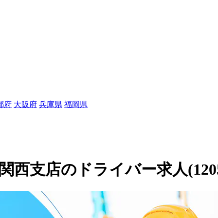
都府
大阪府
兵庫県
福岡県
西支店のドライバー求人(12056