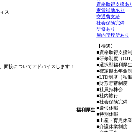
資格取得支援あ
家賃補助あり
ィス
交通費支給
社会保険完備
研修あり
屋内喫煙所あり
【待遇】
■資格取得支援
■研修制度（OJ
■選択型福利厚
、面接についてアドバイスします！
■確定拠出年金
■LTD制度（私
■財形貯蓄制度
■社員持株会
■社内旅行
■社会保険完備
■慶弔休暇
福利厚生
■特別休暇
■出産・育児休
■介護休業制度