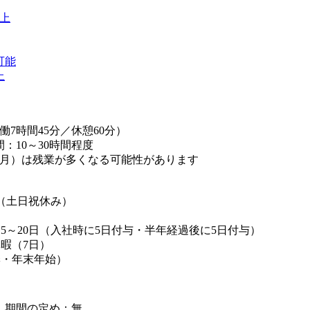
以上
可能
上
0（実働7時間45分／休憩60分）
：10～30時間程度
3月）は残業が多くなる可能性があります
（土日祝休み）
5～20日（入社時に5日付与・半年経過後に5日付与）
暇（7日）
季・年末年始）
】期間の定め：無