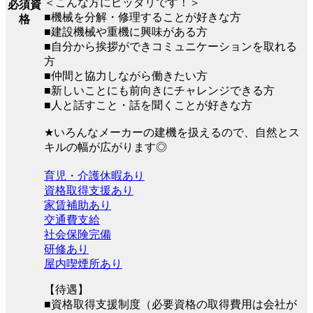
＜こんな方にピッタリです！＞
必須資
■機械を分解・修理することが好きな方
格
■建設機械や重機に興味がある方
■自分から挨拶ができコミュニケーションを取れる
方
■仲間と協力しながら働きたい方
■新しいことにも前向きにチャレンジできる方
■人と話すこと・話を聞くことが好きな方
★いろんなメーカーの建機を扱えるので、自然とス
キルの幅が広がります◎
育児・介護休暇あり
資格取得支援あり
家賃補助あり
交通費支給
社会保険完備
研修あり
屋内喫煙所あり
【待遇】
■資格取得支援制度（必要資格の取得費用は会社が