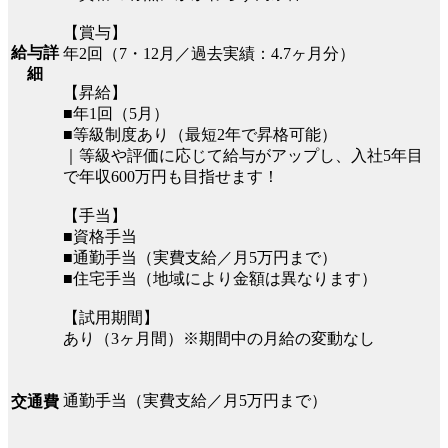
【賞与】
給与詳
年2回（7・12月／過去実績：4.7ヶ月分）
細
【昇給】
■年1回（5月）
■等級制度あり（最短2年で昇格可能）
｜等級や評価に応じて給与がアップし、入社5年目
で年収600万円も目指せます！
【手当】
■資格手当
■通勤手当（実費支給／月5万円まで）
■住宅手当（地域により金額は異なります）
【試用期間】
あり（3ヶ月間）※期間中の月給の変動なし
通勤手当（実費支給／月5万円まで）
交通費