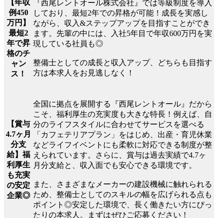
【年収
『西尾レントオール株式会社』では等級制度を導入
例450
しており、最短2年での昇格が可能！成長を実感し
万円】
ながら、収入&ステップアップを目指すことができ
最短2
ます。先輩の中には、入社5年目で年収600万円を実
年で昇
現している社員も◎
格のチ
整備士としての成長と収入アップ、どちらも目指す
ャン
方は本求人をお見逃しなく！
ス！
全国に拠点を展開する『西尾レントオール』だから
こそ、福利厚生の充実度も大きな特長！例えば、自
【賞与
分のライフスタイルに合わせてサービスを選べる
4.7ヶ月
「カフェテリアプラン」をはじめ、出産・育児休業
分支
などライフイベントにも柔軟に対応できる制度が整
給】福
えられています。さらに、賞与は過去実績で4.7ヶ
利厚生
月分支給と、収入面でも安心できる環境です。
も充実
また、さまざまなメーカーの建設機械に触れられる
の安定
ため、整備士としてのスキルの幅を広げられる点も
企業◎
ポイント◎安定した環境で、長く働きたい方にぴっ
たりの本求人。まずはぜひご応募ください！