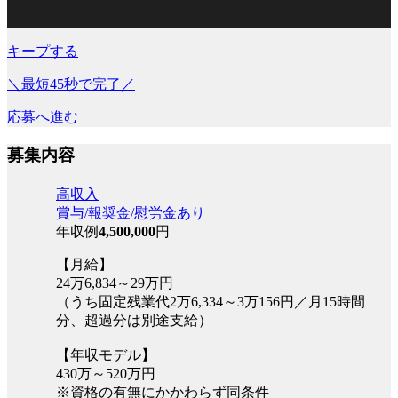
キープする
＼最短45秒で完了／
応募へ進む
募集内容
高収入
賞与/報奨金/慰労金あり
年収例
4,500,000
円
【月給】
24万6,834～29万円
（うち固定残業代2万6,334～3万156円／月15時間
分、超過分は別途支給）
【年収モデル】
430万～520万円
※資格の有無にかかわらず同条件