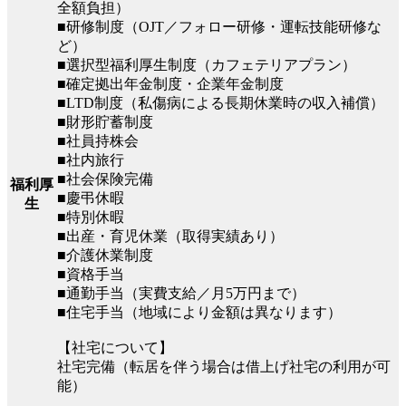
全額負担）
■研修制度（OJT／フォロー研修・運転技能研修な
ど）
■選択型福利厚生制度（カフェテリアプラン）
■確定拠出年金制度・企業年金制度
■LTD制度（私傷病による長期休業時の収入補償）
■財形貯蓄制度
■社員持株会
■社内旅行
■社会保険完備
福利厚
■慶弔休暇
生
■特別休暇
■出産・育児休業（取得実績あり）
■介護休業制度
■資格手当
■通勤手当（実費支給／月5万円まで）
■住宅手当（地域により金額は異なります）
【社宅について】
社宅完備（転居を伴う場合は借上げ社宅の利用が可
能）