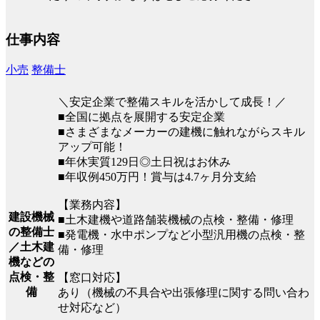
仕事内容
小売
整備士
＼安定企業で整備スキルを活かして成長！／
■全国に拠点を展開する安定企業
■さまざまなメーカーの建機に触れながらスキル
アップ可能！
■年休実質129日◎土日祝はお休み
■年収例450万円！賞与は4.7ヶ月分支給
【業務内容】
建設機械
■土木建機や道路舗装機械の点検・整備・修理
の整備士
■発電機・水中ポンプなど小型汎用機の点検・整
／土木建
備・修理
機などの
点検・整
【窓口対応】
備
あり（機械の不具合や出張修理に関する問い合わ
せ対応など）