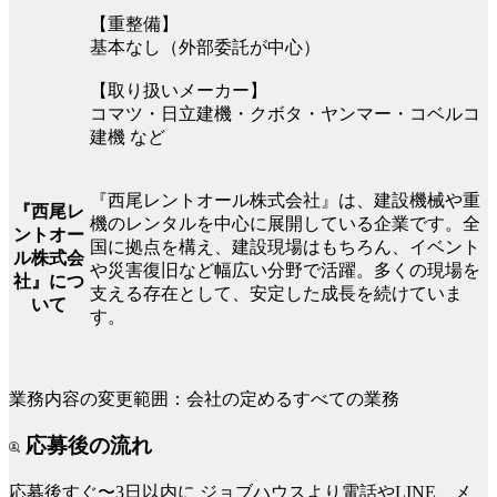
【重整備】
基本なし（外部委託が中心）
【取り扱いメーカー】
コマツ・日立建機・クボタ・ヤンマー・コベルコ
建機 など
『西尾レントオール株式会社』は、建設機械や重
『西尾レ
機のレンタルを中心に展開している企業です。全
ントオー
国に拠点を構え、建設現場はもちろん、イベント
ル株式会
や災害復旧など幅広い分野で活躍。多くの現場を
社』につ
支える存在として、安定した成長を続けていま
いて
す。
業務内容の変更範囲：会社の定めるすべての業務
応募後の流れ
応募後すぐ〜3日以内に
ジョブハウスより電話やLINE、メ