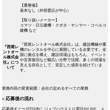
【重整備】
基本なし（外部委託が中心）
【取り扱いメーカー】
コマツ・日立建機・クボタ・ヤンマー・コベルコ
建機 など
『西尾レントオール株式会社』は、建設機械や重
『西尾レ
機のレンタルを中心に展開している企業です。全
ントオー
国に拠点を構え、建設現場はもちろん、イベント
ル株式会
や災害復旧など幅広い分野で活躍。多くの現場を
社』につ
支える存在として、安定した成長を続けていま
いて
す。
業務内容の変更範囲：会社の定めるすべての業務
応募後の流れ
応募後すぐ〜3日以内に
ジョブハウスより電話やLINE、メ