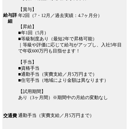
【賞与】
給与詳
年2回（7・12月／過去実績：4.7ヶ月分）
細
【昇給】
■年1回（5月）
■等級制度あり（最短2年で昇格可能）
｜等級や評価に応じて給与がアップし、入社5年目
で年収600万円も目指せます！
【手当】
■資格手当
■通勤手当（実費支給／月5万円まで）
■住宅手当（地域により金額は異なります）
【試用期間】
あり（3ヶ月間）※期間中の月給の変動なし
通勤手当（実費支給／月5万円まで）
交通費