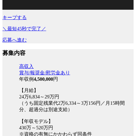
キープする
＼最短45秒で完了／
応募へ進む
募集内容
高収入
賞与/報奨金/慰労金あり
年収例
4,500,000
円
【月給】
24万6,834～29万円
（うち固定残業代2万6,334～3万156円／月15時間
分、超過分は別途支給）
【年収モデル】
430万～520万円
※資格の有無にかかわらず同条件