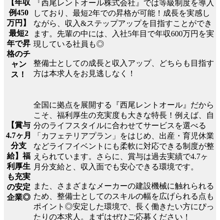
【年収
『西尾レントオール株式会社』では等級制度を導入
例450
しており、最短2年での昇格が可能！成長を実感し
万円】
ながら、収入&ステップアップを目指すことができ
最短2
ます。先輩の中には、入社5年目で年収600万円を実
年で昇
現している社員も◎
格のチ
整備士としての成長と収入アップ、どちらも目指す
ャン
方は本求人をお見逃しなく！
ス！
全国に拠点を展開する『西尾レントオール』だから
こそ、福利厚生の充実度も大きな特長！例えば、自
【賞与
分のライフスタイルに合わせてサービスを選べる
4.7ヶ月
「カフェテリアプラン」をはじめ、出産・育児休業
分支
などライフイベントにも柔軟に対応できる制度が整
給】福
えられています。さらに、賞与は過去実績で4.7ヶ
利厚生
月分支給と、収入面でも安心できる環境です。
も充実
また、さまざまなメーカーの建設機械に触れられる
の安定
ため、整備士としてのスキルの幅を広げられる点も
企業◎
ポイント◎安定した環境で、長く働きたい方にぴっ
たりの本求人。まずはぜひご応募ください！