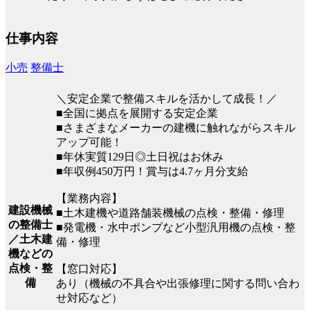
仕事内容
小売
整備士
＼安定企業で整備スキルを活かして成長！／
■全国に拠点を展開する安定企業
■さまざまなメーカーの建機に触れながらスキル
アップ可能！
■年休実質129日◎土日祝はお休み
■年収例450万円！賞与は4.7ヶ月分支給
【業務内容】
建設機械
■土木建機や道路舗装機械の点検・整備・修理
の整備士
■発電機・水中ポンプなど小型汎用機の点検・整
／土木建
備・修理
機などの
点検・整
【窓口対応】
備
あり（機械の不具合や出張修理に関する問い合わ
せ対応など）