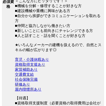
＜こんな方にピッタリです！＞
必須資
■機械を分解・修理することが好きな方
格
■建設機械や重機に興味がある方
■自分から挨拶ができコミュニケーションを取れる
方
■仲間と協力しながら働きたい方
■新しいことにも前向きにチャレンジできる方
■人と話すこと・話を聞くことが好きな方
★いろんなメーカーの建機を扱えるので、自然とス
キルの幅が広がります◎
育児・介護休暇あり
資格取得支援あり
家賃補助あり
交通費支給
社会保険完備
研修あり
屋内喫煙所あり
【待遇】
■資格取得支援制度（必要資格の取得費用は会社が