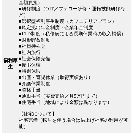
全額負担）
■研修制度（OJT／フォロー研修・運転技能研修な
ど）
■選択型福利厚生制度（カフェテリアプラン）
■確定拠出年金制度・企業年金制度
■LTD制度（私傷病による長期休業時の収入補償）
■財形貯蓄制度
■社員持株会
■社内旅行
■社会保険完備
福利厚
■慶弔休暇
生
■特別休暇
■出産・育児休業（取得実績あり）
■介護休業制度
■資格手当
■通勤手当（実費支給／月5万円まで）
■住宅手当（地域により金額は異なります）
【社宅について】
社宅完備（転居を伴う場合は借上げ社宅の利用が可
能）