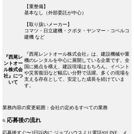
【重整備】
基本なし（外部委託が中心）
【取り扱いメーカー】
コマツ・日立建機・クボタ・ヤンマー・コベルコ
建機 など
『西尾レントオール株式会社』は、建設機械や重
『西尾レ
機のレンタルを中心に展開している企業です。全
ントオー
国に拠点を構え、建設現場はもちろん、イベント
ル株式会
や災害復旧など幅広い分野で活躍。多くの現場を
社』につ
支える存在として、安定した成長を続けていま
いて
す。
業務内容の変更範囲：会社の定めるすべての業務
応募後の流れ
応募後すぐ〜3日以内に
ジョブハウスより電話やLINE、メ