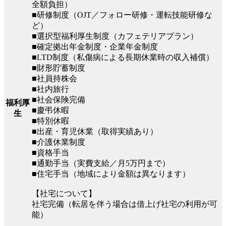
全額負担）
■研修制度（OJT／フォロー研修・運転技能研修な
ど）
■選択型福利厚生制度（カフェテリアプラン）
■確定拠出年金制度・企業年金制度
■LTD制度（私傷病による長期休業時の収入補償）
■財形貯蓄制度
■社員持株会
■社内旅行
■社会保険完備
福利厚
■慶弔休暇
生
■特別休暇
■出産・育児休業（取得実績あり）
■介護休業制度
■資格手当
■通勤手当（実費支給／月5万円まで）
■住宅手当（地域により金額は異なります）
【社宅について】
社宅完備（転居を伴う場合は借上げ社宅の利用が可
能）