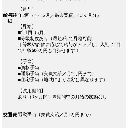
【賞与】
給与詳
年2回（7・12月／過去実績：4.7ヶ月分）
細
【昇給】
■年1回（5月）
■等級制度あり（最短2年で昇格可能）
｜等級や評価に応じて給与がアップし、入社5年目
で年収600万円も目指せます！
【手当】
■資格手当
■通勤手当（実費支給／月5万円まで）
■住宅手当（地域により金額は異なります）
【試用期間】
あり（3ヶ月間）※期間中の月給の変動なし
通勤手当（実費支給／月5万円まで）
交通費