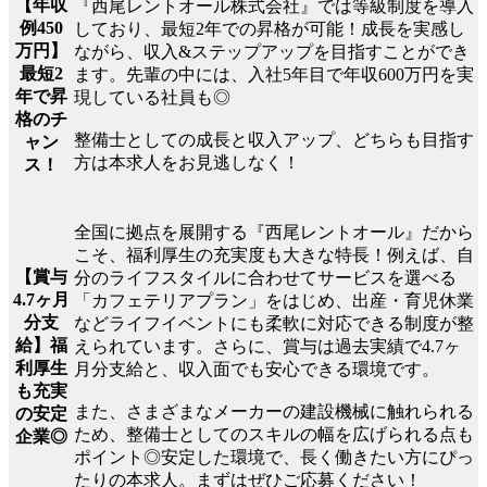
【年収
『西尾レントオール株式会社』では等級制度を導入
例450
しており、最短2年での昇格が可能！成長を実感し
万円】
ながら、収入&ステップアップを目指すことができ
最短2
ます。先輩の中には、入社5年目で年収600万円を実
年で昇
現している社員も◎
格のチ
整備士としての成長と収入アップ、どちらも目指す
ャン
方は本求人をお見逃しなく！
ス！
全国に拠点を展開する『西尾レントオール』だから
こそ、福利厚生の充実度も大きな特長！例えば、自
【賞与
分のライフスタイルに合わせてサービスを選べる
4.7ヶ月
「カフェテリアプラン」をはじめ、出産・育児休業
分支
などライフイベントにも柔軟に対応できる制度が整
給】福
えられています。さらに、賞与は過去実績で4.7ヶ
利厚生
月分支給と、収入面でも安心できる環境です。
も充実
また、さまざまなメーカーの建設機械に触れられる
の安定
ため、整備士としてのスキルの幅を広げられる点も
企業◎
ポイント◎安定した環境で、長く働きたい方にぴっ
たりの本求人。まずはぜひご応募ください！