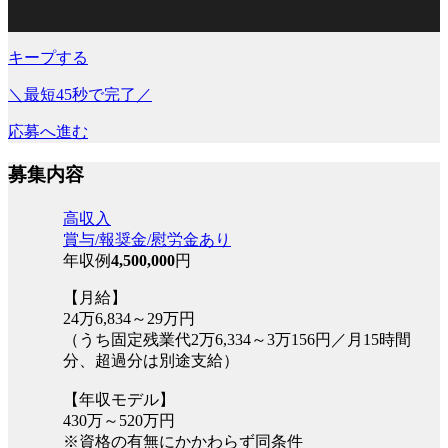
キープする
＼最短45秒で完了／
応募へ進む
募集内容
高収入
賞与/報奨金/慰労金あり
年収例
4,500,000
円
【月給】
24万6,834～29万円
（うち固定残業代2万6,334～3万156円／月15時間
分、超過分は別途支給）
【年収モデル】
430万～520万円
※資格の有無にかかわらず同条件