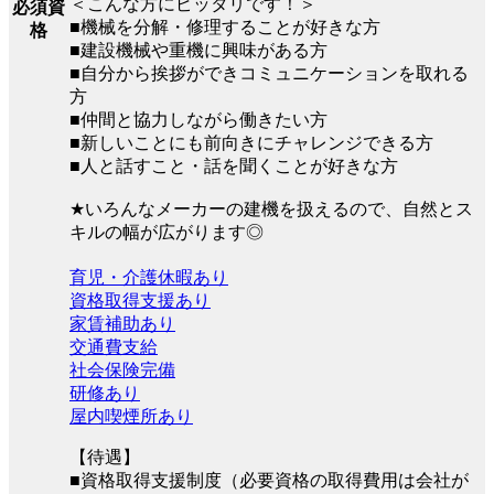
＜こんな方にピッタリです！＞
必須資
■機械を分解・修理することが好きな方
格
■建設機械や重機に興味がある方
■自分から挨拶ができコミュニケーションを取れる
方
■仲間と協力しながら働きたい方
■新しいことにも前向きにチャレンジできる方
■人と話すこと・話を聞くことが好きな方
★いろんなメーカーの建機を扱えるので、自然とス
キルの幅が広がります◎
育児・介護休暇あり
資格取得支援あり
家賃補助あり
交通費支給
社会保険完備
研修あり
屋内喫煙所あり
【待遇】
■資格取得支援制度（必要資格の取得費用は会社が