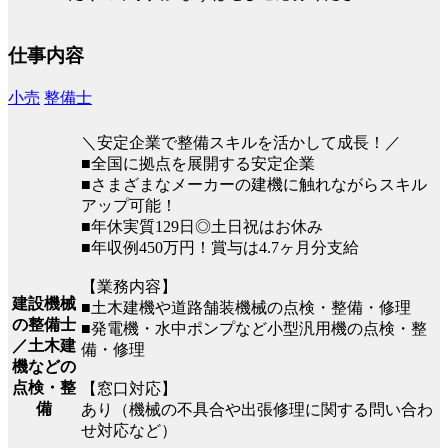
仕事内容
小売
整備士
＼安定企業で整備スキルを活かして成長！／
■全国に拠点を展開する安定企業
■さまざまなメーカーの建機に触れながらスキル
アップ可能！
■年休実質129日◎土日祝はお休み
■年収例450万円！賞与は4.7ヶ月分支給
【業務内容】
建設機械
■土木建機や道路舗装機械の点検・整備・修理
の整備士
■発電機・水中ポンプなど小型汎用機の点検・整
／土木建
備・修理
機などの
点検・整
【窓口対応】
備
あり（機械の不具合や出張修理に関する問い合わ
せ対応など）