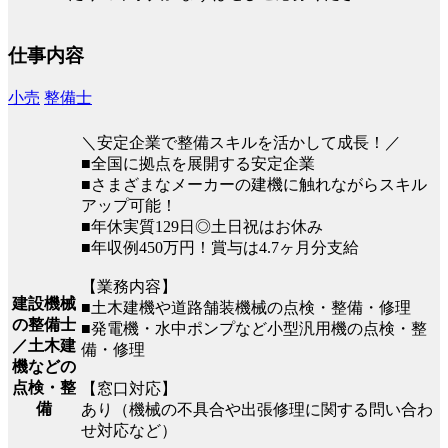
仕事内容
小売
整備士
＼安定企業で整備スキルを活かして成長！／
■全国に拠点を展開する安定企業
■さまざまなメーカーの建機に触れながらスキル
アップ可能！
■年休実質129日◎土日祝はお休み
■年収例450万円！賞与は4.7ヶ月分支給
【業務内容】
建設機械
■土木建機や道路舗装機械の点検・整備・修理
の整備士
■発電機・水中ポンプなど小型汎用機の点検・整
／土木建
備・修理
機などの
点検・整
【窓口対応】
備
あり（機械の不具合や出張修理に関する問い合わ
せ対応など）