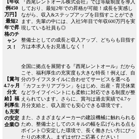
【年収
『西尾レントオール株式会社』では等級制度を導入
例450
しており、最短2年での昇格が可能！成長を実感し
万円】
ながら、収入&ステップアップを目指すことができ
最短2
ます。先輩の中には、入社5年目で年収600万円を実
年で昇
現している社員も◎
格のチ
整備士としての成長と収入アップ、どちらも目指す
ャン
方は本求人をお見逃しなく！
ス！
全国に拠点を展開する『西尾レントオール』だから
こそ、福利厚生の充実度も大きな特長！例えば、自
【賞与
分のライフスタイルに合わせてサービスを選べる
4.7ヶ月
「カフェテリアプラン」をはじめ、出産・育児休業
分支
などライフイベントにも柔軟に対応できる制度が整
給】福
えられています。さらに、賞与は過去実績で4.7ヶ
利厚生
月分支給と、収入面でも安心できる環境です。
も充実
また、さまざまなメーカーの建設機械に触れられる
の安定
ため、整備士としてのスキルの幅を広げられる点も
企業◎
ポイント◎安定した環境で、長く働きたい方にぴっ
たりの本求人。まずはぜひご応募ください！