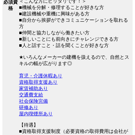
＜こんな方にピッタリです！＞
必須資
■機械を分解・修理することが好きな方
格
■建設機械や重機に興味がある方
■自分から挨拶ができコミュニケーションを取れる
方
■仲間と協力しながら働きたい方
■新しいことにも前向きにチャレンジできる方
■人と話すこと・話を聞くことが好きな方
★いろんなメーカーの建機を扱えるので、自然とス
キルの幅が広がります◎
育児・介護休暇あり
資格取得支援あり
家賃補助あり
交通費支給
社会保険完備
研修あり
屋内喫煙所あり
【待遇】
■資格取得支援制度（必要資格の取得費用は会社が