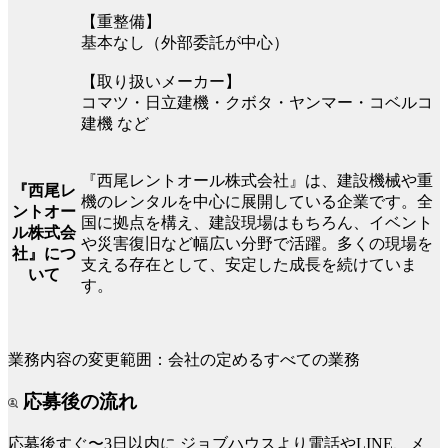
【重整備】
基本なし（外部委託が中心）
【取り扱いメーカー】
コマツ・日立建機・クボタ・ヤンマー・コベルコ
建機 など
『西尾レントオール株式会社』は、建設機械や重
『西尾レ
機のレンタルを中心に展開している企業です。全
ントオー
国に拠点を構え、建設現場はもちろん、イベント
ル株式会
や災害復旧など幅広い分野で活躍。多くの現場を
社』につ
支える存在として、安定した成長を続けていま
いて
す。
業務内容の変更範囲：会社の定めるすべての業務
応募後の流れ
応募後すぐ〜3日以内に
ジョブハウスより電話やLINE、メ