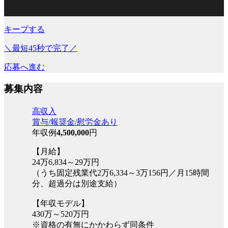
キープする
＼最短45秒で完了／
応募へ進む
募集内容
高収入
賞与/報奨金/慰労金あり
年収例
4,500,000
円
【月給】
24万6,834～29万円
（うち固定残業代2万6,334～3万156円／月15時間
分、超過分は別途支給）
【年収モデル】
430万～520万円
※資格の有無にかかわらず同条件