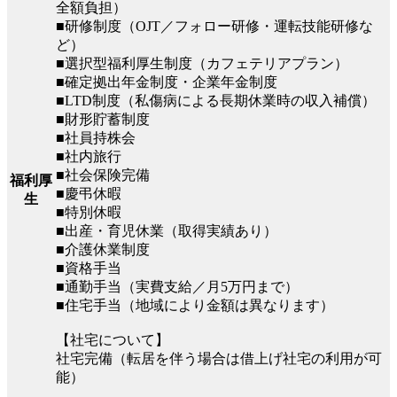
全額負担）
■研修制度（OJT／フォロー研修・運転技能研修な
ど）
■選択型福利厚生制度（カフェテリアプラン）
■確定拠出年金制度・企業年金制度
■LTD制度（私傷病による長期休業時の収入補償）
■財形貯蓄制度
■社員持株会
■社内旅行
■社会保険完備
福利厚
■慶弔休暇
生
■特別休暇
■出産・育児休業（取得実績あり）
■介護休業制度
■資格手当
■通勤手当（実費支給／月5万円まで）
■住宅手当（地域により金額は異なります）
【社宅について】
社宅完備（転居を伴う場合は借上げ社宅の利用が可
能）