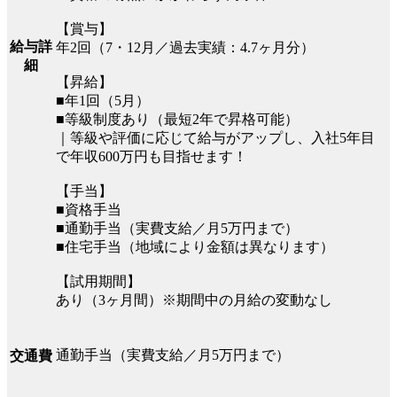
【賞与】
給与詳
年2回（7・12月／過去実績：4.7ヶ月分）
細
【昇給】
■年1回（5月）
■等級制度あり（最短2年で昇格可能）
｜等級や評価に応じて給与がアップし、入社5年目
で年収600万円も目指せます！
【手当】
■資格手当
■通勤手当（実費支給／月5万円まで）
■住宅手当（地域により金額は異なります）
【試用期間】
あり（3ヶ月間）※期間中の月給の変動なし
通勤手当（実費支給／月5万円まで）
交通費