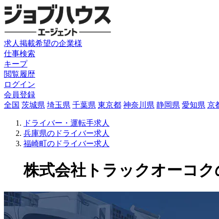
求人掲載希望の企業様
仕事検索
キープ
閲覧履歴
ログイン
会員登録
全国
茨城県
埼玉県
千葉県
東京都
神奈川県
静岡県
愛知県
京
ドライバー・運転手求人
兵庫県のドライバー求人
福崎町のドライバー求人
株式会社トラックオーコクのド