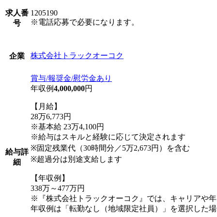
求人番
1205190
※電話応募で必要になります。
号
株式会社トラックオーコク
企業
賞与/報奨金/慰労金あり
年収例
4,000,000
円
【月給】
28万6,773円
※基本給 23万4,100円
※給与はスキルと経験に応じて決定されます
※固定残業代（30時間分／5万2,673円）を含む
給与詳
※超過分は別途支給します
細
【年収例】
338万～477万円
※『株式会社トラックオーコク』では、キャリアや年
年収例は「転勤なし（地域限定社員）」を選択した場