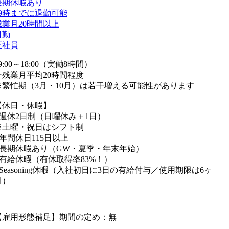
長期休暇あり
19時までに退勤可能
残業月20時間以上
日勤
正社員
9:00～18:00（実働8時間）
☆残業月平均20時間程度
※繁忙期（3月・10月）は若干増える可能性があります
【休日・休暇】
■週休2日制（日曜休み＋1日）
※土曜・祝日はシフト制
■年間休日115日以上
■長期休暇あり（GW・夏季・年末年始）
■有給休暇（有休取得率83%！）
■Seasoning休暇（入社初日に3日の有給付与／使用期限は6ヶ
月）
【雇用形態補足】期間の定め：無