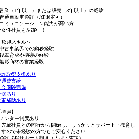
■営業（1年以上）または販売（3年以上）の経験
■普通自動車免許（AT限定可）
■コミュニケーション能力が高い方
☆女性社員も活躍中！
＜歓迎スキル＞
■中古車業界での勤務経験
■後輩育成や指導の経験
■無形商材の営業経験
免許取得支援あり
交通費支給
社会保険完備
研修あり
食事補助あり
【待遇】
■メンター制度あり
｜先輩社員との同行から開始し、しっかりとサポート・教育し
ますので未経験の方でもご安心ください
■免許取得サポート制度（大型・査定）