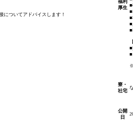
福利
厚生
接についてアドバイスします！
寮・
社宅
公開
2
日