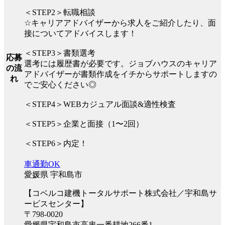
＜STEP2＞転職相談
☆キャリアアドバイザーから求人をご紹介したり、面
接についてアドバイスします！
＜STEP3＞書類選考
応募
選考には履歴書が必要です。ジョブハウスのキャリア
の流
アドバイザーが書類作成をイチからサポートしますの
れ
でご安心ください◎
＜STEP4＞WEBカジュアル面談&適性検査
＜STEP5＞企業と面接（1〜2回）
＜STEP6＞内定！
車通勤OK
愛媛県 宇和島市
【コベルコ建機トータルサポート株式会社／宇和島サ
ービスセンター】
〒798-0020
愛媛県宇和島市高串一番耕地266番1