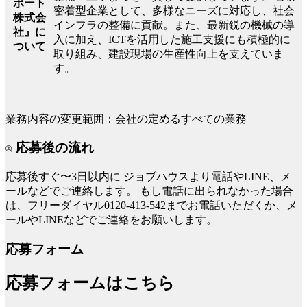
ポート
密着型企業として、多様なニーズに対応し、社会
株式会
インフラの整備に貢献。また、最新鋭の機械の導
社』に
入に加え、ICTを活用した施工支援にも積極的に
ついて
取り組み、建設現場の生産性向上を支えていま
す。
業務内容の変更範囲：会社の定めるすべての業務
応募後の流れ
応募後すぐ〜3日以内に
ジョブハウスより電話やLINE、メ
ールなどでご連絡します。
もし電話に出られなかった場合
は、フリーダイヤル0120-413-542までお電話いただくか、メ
ールやLINEなどでご連絡をお願いします。
応募フォーム
応募フォームはこちら