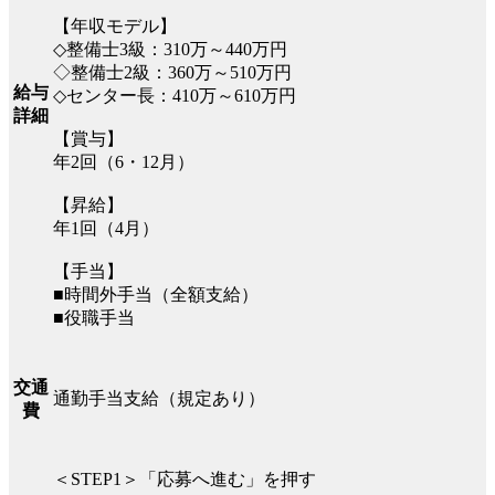
【年収モデル】
◇整備士3級：310万～440万円
◇整備士2級：360万～510万円
給与
◇センター長：410万～610万円
詳細
【賞与】
年2回（6・12月）
【昇給】
年1回（4月）
【手当】
■時間外手当（全額支給）
■役職手当
交通
通勤手当支給（規定あり）
費
＜STEP1＞「応募へ進む」を押す