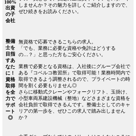
100%
しませんか？その魅力を詳しくご紹介しますので、
出資
ぜひ続きをお読みください。
の子
会社
整備
無資格で応募できるこちらの求人。
士を
「でも、業務に必要な資格や免許はどうする
目指
の…？」と思った方もご安心ください。
すあ
業務で必要となる資格は、入社後にグループ会社で
なた
ある『コベルコ教習所』で取得可能！業務時間内で
に！
取得できるよう調整されるので、プライベートの時
資格
間を割く必要もりません◎
取得
さらに移動式クレーンやフォークリフト、玉掛け、
を全
小型車両系建設機械（整地）などさまざまな資格を
力で
会社負担で取得できるんです。整備士としてのキャ
サポ
リアの第一歩を、ぜひこの求人で踏み出しません
ート
か？
◎