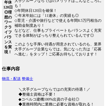
大手グループならではのメリットはこんなところに
年休
も！
120日
◇年間休日120日を確保！
◎理
◇年末年始には「11連休」の実績も◎
想の
◇育児・介護や旅行などで使える年間8.5万円相当の
ワー
補助金制度あり！
クラ
などなど、仕事もプライベートもバランスよく充実
イフ
できる体制がばっちり整えられているんです◎
バラ
ンス
このような手厚い待遇が用意されているのも、業界
を実
大手グループ企業ならでは。気になった方は「応募
現！
へ進む」をタップ！ご応募お待ちしております！
仕事内容
物流・配送
整備士
＼大手グループならではの充実の待遇！／
◆整備士資格は不要！
◆コベルコ建機100%出資の子会社◎
◆業務時間内に業務に必要な資格が取れる！