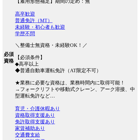
【雇用形態補足】期間の定め：無
高卒歓迎
普通免許（MT）
未経験・初心者も歓迎
学歴不問
＼整備士無資格・未経験OK！／
必須
【必須条件】
資格
◆高卒以上
◆普通自動車運転免許（AT限定不可）
★業務に必要な資格は、業務時間内に取得可能！
→フォークリフトや移動式クレーン、アーク溶接、中
型運転免許など…
育児・介護休暇あり
資格取得支援あり
免許取得支援あり
家賃補助あり
交通費支給