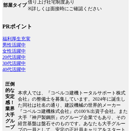
借り上げ社宅制度あり
部屋タイプ
※詳しくは面接時にご確認ください
PRポイント
福利厚生充実
男性活躍中
女性活躍中
20代活躍中
30代活躍中
40代活躍中
圧倒
的な
本求人では、『コベルコ建機トータルサポート株式
安定
会社』の整備士を募集しています。2024年に誕生し
感！
た同社は社名の通り、建設機械の世界的メーカー
業界
『コベルコ建機株式会社』の100％出資子会社。また
大手
大手『神戸製鋼所』のグループ企業でもあり、その
グル
経営基盤は盤石そのものです。あなたも大手グルー
ープ
プの一員として、安定の正社員キャリアをスタート