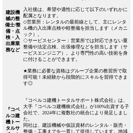
入社後は、希望や適性に応じて以下のいずれかに
建設機
配属となります。
械の整
◇営業所：レンタルの最前線として、主にレンタ
備士/整
ル機の入出庫点検や軽整備を担当します（メカニ
備・点
ック）。
検・入
◇サービスセンター：営業所では対応できない重
出庫業
整備や法定点検、出張修理などを担当します（サ
務など
ービスエンジニア）。より専門性の高い技術を身
に付けることができます。
★業務に必要な資格はグループ企業の教習所で取
得可能！未経験から段階的にスキルを習得できま
す◎
『コベルコ建機トータルサポート株式会社』は、
大手『コベルコ建機株式会社』が100%出資する子
『コベ
会社で、2024年に複数社の統合により発足しまし
ルコ建
た。
機トー
同社は、建設機械や仮設資材のレンタル・販売・
タルサ
整備・工事までを一貫して提供しています。地域