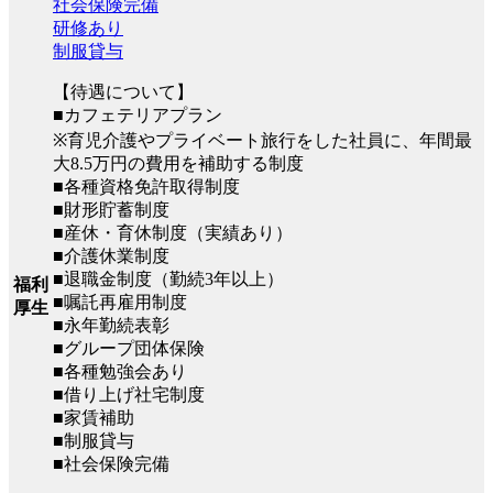
社会保険完備
研修あり
制服貸与
【待遇について】
■カフェテリアプラン
※育児介護やプライベート旅行をした社員に、年間最
大8.5万円の費用を補助する制度
■各種資格免許取得制度
■財形貯蓄制度
■産休・育休制度（実績あり）
■介護休業制度
■退職金制度（勤続3年以上）
福利
■嘱託再雇用制度
厚生
■永年勤続表彰
■グループ団体保険
■各種勉強会あり
■借り上げ社宅制度
■家賃補助
■制服貸与
■社会保険完備