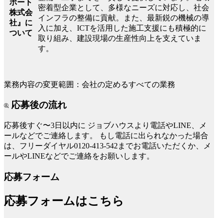
ポート
密着型企業として、多様なニーズに対応し、社会
株式会
インフラの整備に貢献。また、最新鋭の機械の導
社』に
入に加え、ICTを活用した施工支援にも積極的に
ついて
取り組み、建設現場の生産性向上を支えていま
す。
業務内容の変更範囲：会社の定めるすべての業務
応募後の流れ
応募後すぐ〜3日以内に
ジョブハウスより電話やLINE、メ
ールなどでご連絡します。
もし電話に出られなかった場合
は、フリーダイヤル0120-413-542までお電話いただくか、メ
ールやLINEなどでご連絡をお願いします。
応募フォーム
応募フォームはこちら