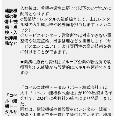
入社後は、希望や適性に応じて以下のいずれかに
建設機
配属となります。
械の整
◇営業所：レンタルの最前線として、主にレンタ
備士/整
ル機の入出庫点検や軽整備を担当します（メカニ
備・点
ック）。
検・入
◇サービスセンター：営業所では対応できない重
出庫業
整備や法定点検、出張修理などを担当します（サ
務など
ービスエンジニア）。より専門性の高い技術を身
に付けることができます。
★業務に必要な資格はグループ企業の教習所で取
得可能！未経験から段階的にスキルを習得できま
す◎
『コベルコ建機トータルサポート株式会社』は、
大手『コベルコ建機株式会社』が100%出資する子
『コベ
会社で、2024年に複数社の統合により発足しまし
ルコ建
た。
機トー
同社は、建設機械や仮設資材のレンタル・販売・
タルサ
整備・工事までを一貫して提供しています。地域