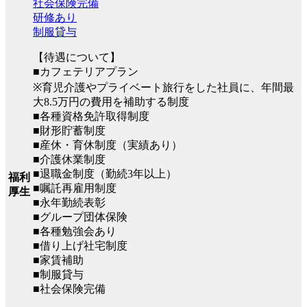
社会保険完備
研修あり
制服貸与
【待遇について】
■カフェテリアプラン
※育児介護やプライベート旅行をした社員に、年間最
大8.5万円の費用を補助する制度
■各種資格免許取得制度
■財形貯蓄制度
■産休・育休制度（実績あり）
■介護休業制度
■退職金制度（勤続3年以上）
福利
■嘱託再雇用制度
厚生
■永年勤続表彰
■グループ団体保険
■各種勉強会あり
■借り上げ社宅制度
■家賃補助
■制服貸与
■社会保険完備