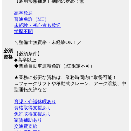
【雇用形態補足】期間の定め：無
高卒歓迎
普通免許（MT）
未経験・初心者も歓迎
学歴不問
＼整備士無資格・未経験OK！／
必須
【必須条件】
資格
◆高卒以上
◆普通自動車運転免許（AT限定不可）
★業務に必要な資格は、業務時間内に取得可能！
→フォークリフトや移動式クレーン、アーク溶接、中
型運転免許など…
育児・介護休暇あり
資格取得支援あり
免許取得支援あり
家賃補助あり
交通費支給