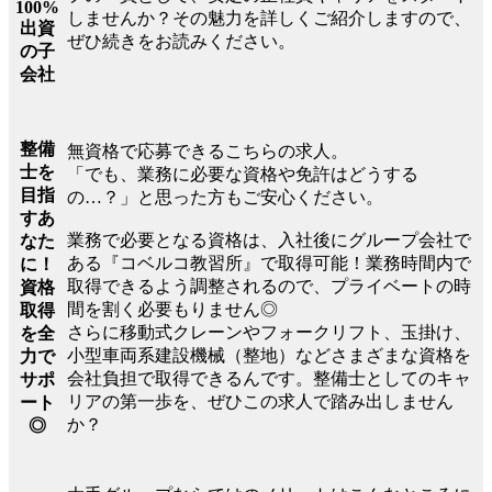
100%
しませんか？その魅力を詳しくご紹介しますので、
出資
ぜひ続きをお読みください。
の子
会社
整備
無資格で応募できるこちらの求人。
士を
「でも、業務に必要な資格や免許はどうする
目指
の…？」と思った方もご安心ください。
すあ
業務で必要となる資格は、入社後にグループ会社で
なた
ある『コベルコ教習所』で取得可能！業務時間内で
に！
取得できるよう調整されるので、プライベートの時
資格
間を割く必要もりません◎
取得
さらに移動式クレーンやフォークリフト、玉掛け、
を全
小型車両系建設機械（整地）などさまざまな資格を
力で
会社負担で取得できるんです。整備士としてのキャ
サポ
リアの第一歩を、ぜひこの求人で踏み出しません
ート
か？
◎