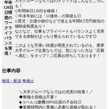
大手グループならではのメリットはこんなところに
年休
も！
120日
◇年間休日120日を確保！
◎理
◇年末年始には「11連休」の実績も◎
想の
◇育児・介護や旅行などで使える年間8.5万円相当の
ワー
補助金制度あり！
クラ
などなど、仕事もプライベートもバランスよく充実
イフ
できる体制がばっちり整えられているんです◎
バラ
ンス
このような手厚い待遇が用意されているのも、業界
を実
大手グループ企業ならでは。気になった方は「応募
現！
へ進む」をタップ！ご応募お待ちしております！
仕事内容
物流・配送
整備士
＼大手グループならではの充実の待遇！／
◆整備士資格は不要！
◆コベルコ建機100%出資の子会社◎
◆業務時間内に業務に必要な資格が取れる！