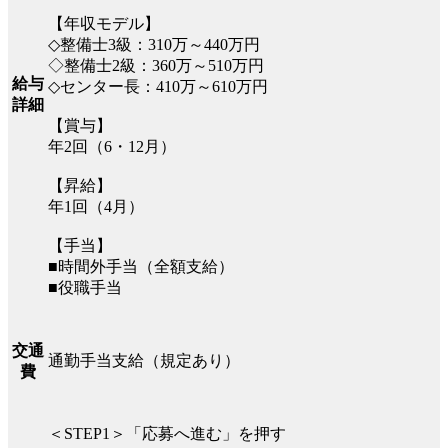
【年収モデル】
◇整備士3級：310万～440万円
◇整備士2級：360万～510万円
給与
◇センター長：410万～610万円
詳細
【賞与】
年2回（6・12月）
【昇給】
年1回（4月）
【手当】
■時間外手当（全額支給）
■役職手当
交通
通勤手当支給（規定あり）
費
＜STEP1＞「応募へ進む」を押す