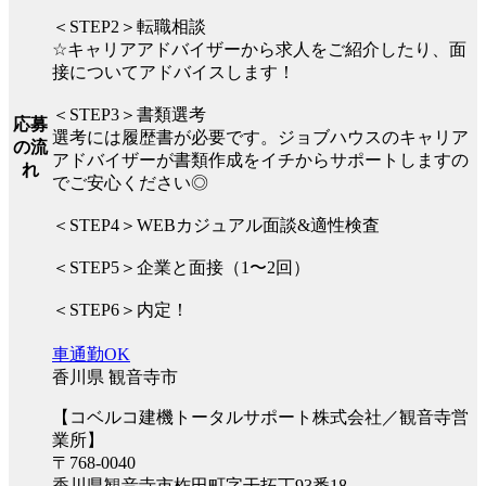
＜STEP2＞転職相談
☆キャリアアドバイザーから求人をご紹介したり、面
接についてアドバイスします！
＜STEP3＞書類選考
応募
選考には履歴書が必要です。ジョブハウスのキャリア
の流
アドバイザーが書類作成をイチからサポートしますの
れ
でご安心ください◎
＜STEP4＞WEBカジュアル面談&適性検査
＜STEP5＞企業と面接（1〜2回）
＜STEP6＞内定！
車通勤OK
香川県 観音寺市
【コベルコ建機トータルサポート株式会社／観音寺営
業所】
〒768-0040
香川県観音寺市柞田町字干拓丁93番18