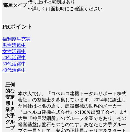
借り上げ社宅制度あり
部屋タイプ
※詳しくは面接時にご確認ください
PRポイント
福利厚生充実
男性活躍中
女性活躍中
20代活躍中
30代活躍中
40代活躍中
圧倒
的な
本求人では、『コベルコ建機トータルサポート株式
安定
会社』の整備士を募集しています。2024年に誕生し
感！
た同社は社名の通り、建設機械の世界的メーカー
業界
『コベルコ建機株式会社』の100％出資子会社。また
大手
大手『神戸製鋼所』のグループ企業でもあり、その
グル
経営基盤は盤石そのものです。あなたも大手グルー
ープ
プの一員として、安定の正社員キャリアをスタート