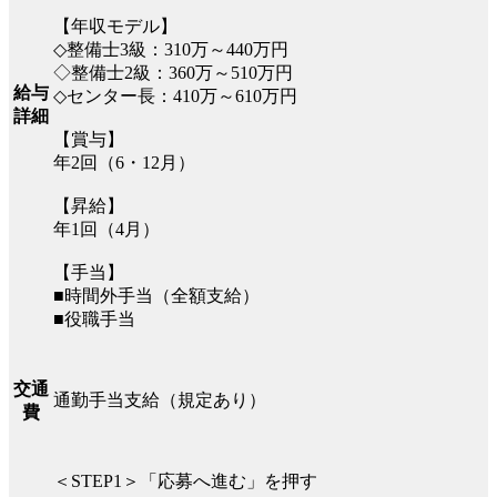
【年収モデル】
◇整備士3級：310万～440万円
◇整備士2級：360万～510万円
給与
◇センター長：410万～610万円
詳細
【賞与】
年2回（6・12月）
【昇給】
年1回（4月）
【手当】
■時間外手当（全額支給）
■役職手当
交通
通勤手当支給（規定あり）
費
＜STEP1＞「応募へ進む」を押す