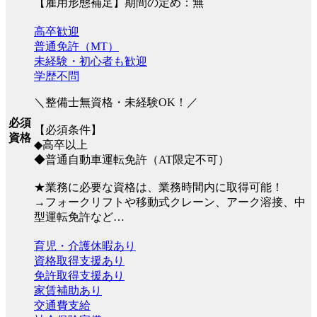
【雇用形態補足】期間の定め：無
高卒歓迎
普通免許（MT）
未経験・初心者も歓迎
学歴不問
＼整備士無資格・未経験OK！／
必須
【必須条件】
資格
◆高卒以上
◆普通自動車運転免許（AT限定不可）
★業務に必要な資格は、業務時間内に取得可能！
→フォークリフトや移動式クレーン、アーク溶接、中
型運転免許など…
育児・介護休暇あり
資格取得支援あり
免許取得支援あり
家賃補助あり
交通費支給