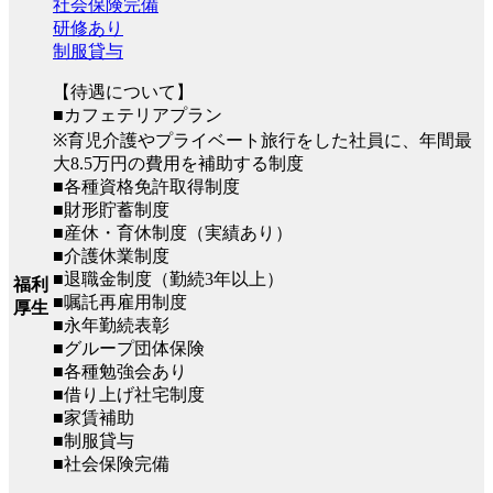
社会保険完備
研修あり
制服貸与
【待遇について】
■カフェテリアプラン
※育児介護やプライベート旅行をした社員に、年間最
大8.5万円の費用を補助する制度
■各種資格免許取得制度
■財形貯蓄制度
■産休・育休制度（実績あり）
■介護休業制度
■退職金制度（勤続3年以上）
福利
■嘱託再雇用制度
厚生
■永年勤続表彰
■グループ団体保険
■各種勉強会あり
■借り上げ社宅制度
■家賃補助
■制服貸与
■社会保険完備