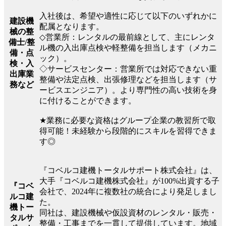
入社後は、希望や適性に応じて以下のいずれかに
建設機
配属となります。
械の整
◇営業所：レンタルの最前線として、主にレンタ
備士/整
ル機の入出庫点検や軽整備を担当します（メカニ
備・点
ック）。
検・入
◇サービスセンター：営業所では対応できない重
出庫業
整備や法定点検、出張修理などを担当します（サ
務など
ービスエンジニア）。より専門性の高い技術を身
に付けることができます。
★業務に必要な資格はグループ企業の教習所で取
得可能！未経験から段階的にスキルを習得できま
す◎
『コベルコ建機トータルサポート株式会社』は、
大手『コベルコ建機株式会社』が100%出資する子
『コベ
会社で、2024年に複数社の統合により発足しまし
ルコ建
た。
機トー
同社は、建設機械や仮設資材のレンタル・販売・
タルサ
整備・工事までを一貫して提供しています。地域