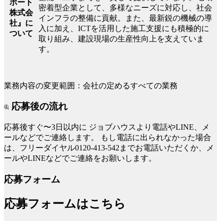
ポート
密着型企業として、多様なニーズに対応し、社会
株式会
インフラの整備に貢献。また、最新鋭の機械の導
社』に
入に加え、ICTを活用した施工支援にも積極的に
ついて
取り組み、建設現場の生産性向上を支えていま
す。
業務内容の変更範囲：会社の定めるすべての業務
応募後の流れ
応募後すぐ〜3日以内に
ジョブハウスより電話やLINE、メ
ールなどでご連絡します。
もし電話に出られなかった場合
は、フリーダイヤル0120-413-542までお電話いただくか、メ
ールやLINEなどでご連絡をお願いします。
応募フォーム
応募フォームはこちら