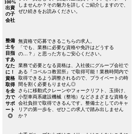
100%
しませんか？その魅力を詳しくご紹介しますので、
出資
ぜひ続きをお読みください。
の子
会社
整備
無資格で応募できるこちらの求人。
士を
「でも、業務に必要な資格や免許はどうする
目指
の…？」と思った方もご安心ください。
すあ
業務で必要となる資格は、入社後にグループ会社で
なた
ある『コベルコ教習所』で取得可能！業務時間内で
に！
取得できるよう調整されるので、プライベートの時
資格
間を割く必要もりません◎
取得
さらに移動式クレーンやフォークリフト、玉掛け、
を全
小型車両系建設機械（整地）などさまざまな資格を
力で
会社負担で取得できるんです。整備士としてのキャ
サポ
リアの第一歩を、ぜひこの求人で踏み出しません
ート
か？
◎