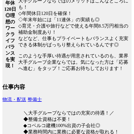
大手グループならではのメリットはこんなところに
年休
も！
120日
◇年間休日120日を確保！
◎理
◇年末年始には「11連休」の実績も◎
想の
◇育児・介護や旅行などで使える年間8.5万円相当の
ワー
補助金制度あり！
クラ
などなど、仕事もプライベートもバランスよく充実
イフ
できる体制がばっちり整えられているんです◎
バラ
ンス
このような手厚い待遇が用意されているのも、業界
を実
大手グループ企業ならでは。気になった方は「応募
現！
へ進む」をタップ！ご応募お待ちしております！
仕事内容
物流・配送
整備士
＼大手グループならではの充実の待遇！／
◆整備士資格は不要！
◆コベルコ建機100%出資の子会社◎
◆業務時間内に業務に必要な資格が取れる！