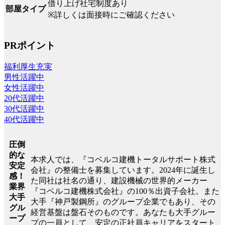
借り上げ社宅制度あり
部屋タイプ
※詳しくは面接時にご確認ください
PRポイント
福利厚生充実
男性活躍中
女性活躍中
20代活躍中
30代活躍中
40代活躍中
圧倒
的な
本求人では、『コベルコ建機トータルサポート株式
安定
会社』の整備士を募集しています。2024年に誕生し
感！
た同社は社名の通り、建設機械の世界的メーカー
業界
『コベルコ建機株式会社』の100％出資子会社。また
大手
大手『神戸製鋼所』のグループ企業でもあり、その
グル
経営基盤は盤石そのものです。あなたも大手グルー
ープ
プの一員として、安定の正社員キャリアをスタート