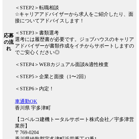
＜STEP2＞転職相談
☆キャリアアドバイザーから求人をご紹介したり、面
接についてアドバイスします！
＜STEP3＞書類選考
応募
選考には履歴書が必要です。ジョブハウスのキャリア
の流
アドバイザーが書類作成をイチからサポートしますの
れ
でご安心ください◎
＜STEP4＞WEBカジュアル面談&適性検査
＜STEP5＞企業と面接（1〜2回）
＜STEP6＞内定！
車通勤OK
香川県 宇多津町
【コベルコ建機トータルサポート株式会社／宇多津営
業所】
〒769-0204
香川県綾歌郡宇多津町浜四番丁42番1