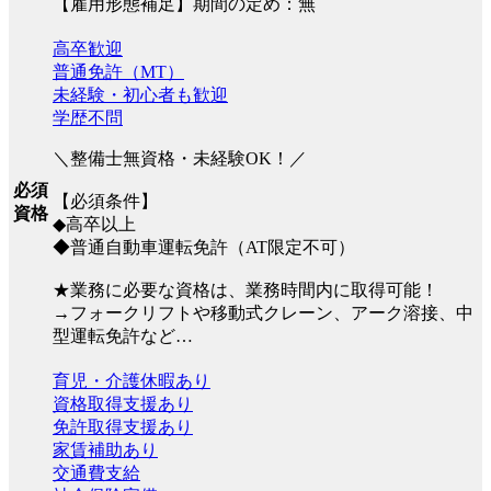
【雇用形態補足】期間の定め：無
高卒歓迎
普通免許（MT）
未経験・初心者も歓迎
学歴不問
＼整備士無資格・未経験OK！／
必須
【必須条件】
資格
◆高卒以上
◆普通自動車運転免許（AT限定不可）
★業務に必要な資格は、業務時間内に取得可能！
→フォークリフトや移動式クレーン、アーク溶接、中
型運転免許など…
育児・介護休暇あり
資格取得支援あり
免許取得支援あり
家賃補助あり
交通費支給