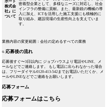
ポート
密着型企業として、多様なニーズに対応し、社会
株式会
インフラの整備に貢献。また、最新鋭の機械の導
社』に
入に加え、ICTを活用した施工支援にも積極的に
ついて
取り組み、建設現場の生産性向上を支えていま
す。
業務内容の変更範囲：会社の定めるすべての業務
応募後の流れ
応募後すぐ〜3日以内に
ジョブハウスより電話やLINE、メ
ールなどでご連絡します。
もし電話に出られなかった場合
は、フリーダイヤル0120-413-542までお電話いただくか、メ
ールやLINEなどでご連絡をお願いします。
応募フォーム
応募フォームはこちら