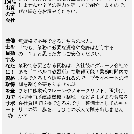
100%
しませんか？その魅力を詳しくご紹介しますので、
出資
ぜひ続きをお読みください。
の子
会社
整備
無資格で応募できるこちらの求人。
士を
「でも、業務に必要な資格や免許はどうする
目指
の…？」と思った方もご安心ください。
すあ
業務で必要となる資格は、入社後にグループ会社で
なた
ある『コベルコ教習所』で取得可能！業務時間内で
に！
取得できるよう調整されるので、プライベートの時
資格
間を割く必要もりません◎
取得
さらに移動式クレーンやフォークリフト、玉掛け、
を全
小型車両系建設機械（整地）などさまざまな資格を
力で
会社負担で取得できるんです。整備士としてのキャ
サポ
リアの第一歩を、ぜひこの求人で踏み出しません
ート
か？
◎