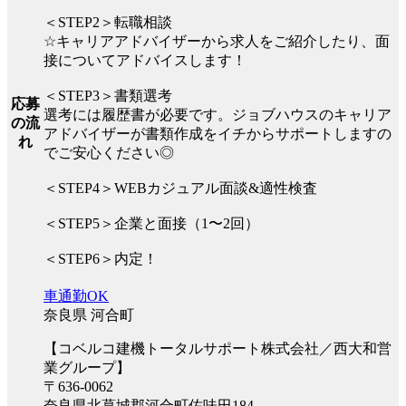
＜STEP2＞転職相談
☆キャリアアドバイザーから求人をご紹介したり、面
接についてアドバイスします！
＜STEP3＞書類選考
応募
選考には履歴書が必要です。ジョブハウスのキャリア
の流
アドバイザーが書類作成をイチからサポートしますの
れ
でご安心ください◎
＜STEP4＞WEBカジュアル面談&適性検査
＜STEP5＞企業と面接（1〜2回）
＜STEP6＞内定！
車通勤OK
奈良県 河合町
【コベルコ建機トータルサポート株式会社／西大和営
業グループ】
〒636-0062
奈良県北葛城郡河合町佐味田184