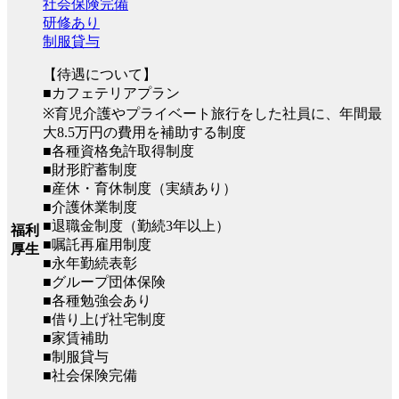
社会保険完備
研修あり
制服貸与
【待遇について】
■カフェテリアプラン
※育児介護やプライベート旅行をした社員に、年間最
大8.5万円の費用を補助する制度
■各種資格免許取得制度
■財形貯蓄制度
■産休・育休制度（実績あり）
■介護休業制度
■退職金制度（勤続3年以上）
福利
■嘱託再雇用制度
厚生
■永年勤続表彰
■グループ団体保険
■各種勉強会あり
■借り上げ社宅制度
■家賃補助
■制服貸与
■社会保険完備