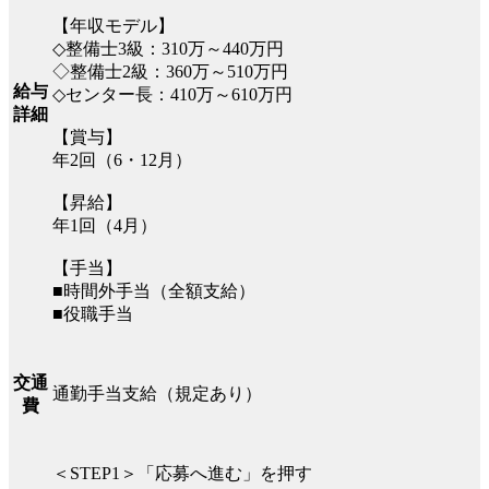
【年収モデル】
◇整備士3級：310万～440万円
◇整備士2級：360万～510万円
給与
◇センター長：410万～610万円
詳細
【賞与】
年2回（6・12月）
【昇給】
年1回（4月）
【手当】
■時間外手当（全額支給）
■役職手当
交通
通勤手当支給（規定あり）
費
＜STEP1＞「応募へ進む」を押す