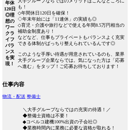
大手グループならではのメリットはこんなところに
年休
も！
120日
◇年間休日120日を確保！
◎理
◇年末年始には「11連休」の実績も◎
想の
◇育児・介護や旅行などで使える年間8.5万円相当の
ワー
補助金制度あり！
クラ
などなど、仕事もプライベートもバランスよく充実
イフ
できる体制がばっちり整えられているんです◎
バラ
ンス
このような手厚い待遇が用意されているのも、業界
を実
大手グループ企業ならでは。気になった方は「応募
現！
へ進む」をタップ！ご応募お待ちしております！
仕事内容
物流・配送
整備士
＼大手グループならではの充実の待遇！／
◆整備士資格は不要！
◆コベルコ建機100%出資の子会社◎
◆業務時間内に業務に必要な資格が取れる！