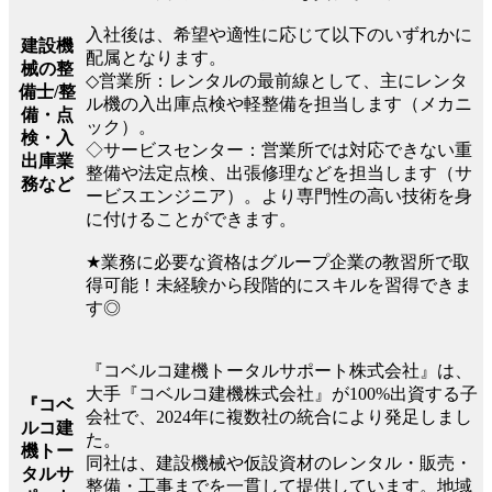
入社後は、希望や適性に応じて以下のいずれかに
建設機
配属となります。
械の整
◇営業所：レンタルの最前線として、主にレンタ
備士/整
ル機の入出庫点検や軽整備を担当します（メカニ
備・点
ック）。
検・入
◇サービスセンター：営業所では対応できない重
出庫業
整備や法定点検、出張修理などを担当します（サ
務など
ービスエンジニア）。より専門性の高い技術を身
に付けることができます。
★業務に必要な資格はグループ企業の教習所で取
得可能！未経験から段階的にスキルを習得できま
す◎
『コベルコ建機トータルサポート株式会社』は、
大手『コベルコ建機株式会社』が100%出資する子
『コベ
会社で、2024年に複数社の統合により発足しまし
ルコ建
た。
機トー
同社は、建設機械や仮設資材のレンタル・販売・
タルサ
整備・工事までを一貫して提供しています。地域