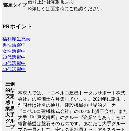
借り上げ社宅制度あり
部屋タイプ
※詳しくは面接時にご確認ください
PRポイント
福利厚生充実
男性活躍中
女性活躍中
20代活躍中
30代活躍中
40代活躍中
圧倒
的な
本求人では、『コベルコ建機トータルサポート株式
安定
会社』の整備士を募集しています。2024年に誕生し
感！
た同社は社名の通り、建設機械の世界的メーカー
業界
『コベルコ建機株式会社』の100％出資子会社。また
大手
大手『神戸製鋼所』のグループ企業でもあり、その
グル
経営基盤は盤石そのものです。あなたも大手グルー
ープ
プの一員として、安定の正社員キャリアをスタート