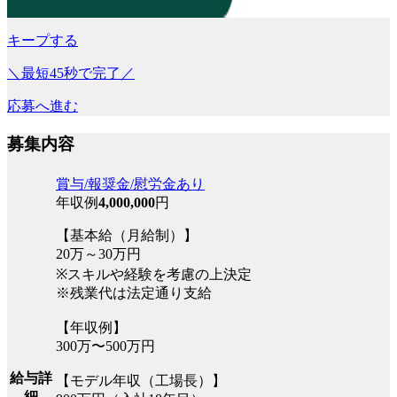
キープする
＼最短45秒で完了／
応募へ進む
募集内容
賞与/報奨金/慰労金あり
年収例
4,000,000
円
【基本給（月給制）】
20万～30万円
※スキルや経験を考慮の上決定
※残業代は法定通り支給
【年収例】
300万〜500万円
給与詳
【モデル年収（工場長）】
細