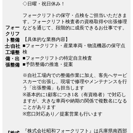
◇日曜・祝日休み！
フォークリフトの保守・点検をご担当いただきま
す。フォークリフト検査者の資格取得や出張修理
フォー
などを通じて、段階的に成長できるお仕事です。
クリフ
【具体的な業務内容】
ト整備
■フォークリフト・産業車両・物流機器の保守点
士/自社
検
工場整
■フォークリフトの特定自主検査
備・出
■予防整備の推進・提案
張整備
※自社工場内での整備作業に加え、客先へサービ
スカーで出張し、現場で修理やメンテナンスを行
う「出張整備」も担当します
※基本的に1顧客につき1名（有資格者）で対応し
ますが、大きな車両や納期の関係で複数名になる
ことがあります
※窓口対応あり／提案営業も行います
『株式会社昭和フォークリフト』は兵庫県南西部