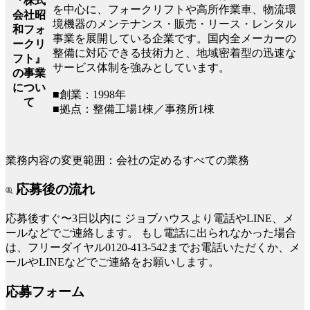
『株式
を中心に、フォークリフトや高所作業車、物流環
会社昭
境機器のメンテナンス・販売・リース・レンタル
和フォ
事業を展開している企業です。国内全メーカーの
ークリ
整備に対応できる技術力と、地域密着型の迅速な
フト』
サービス体制を強みとしています。
の事業
につい
■創業：1998年
て
■拠点：整備工場1棟／事務所1棟
業務内容の変更範囲：会社の定めるすべての業務
応募後の流れ
応募後すぐ〜3日以内に
ジョブハウスより電話やLINE、メ
ールなどでご連絡します。
もし電話に出られなかった場合
は、フリーダイヤル0120-413-542までお電話いただくか、メ
ールやLINEなどでご連絡をお願いします。
応募フォーム