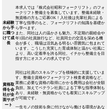
本求人では『株式会社昭和フォークリフト』のフォ
ークリフト整備士を募集しています。整備未経験・
無資格の方もご応募OK！入社後は先輩社員による
未経験
丁寧な指導のもと、フォークリフトの知識を基礎か
から手
ら学べます。
に職つ
また、同社は人の温かさも魅力。不定期の親睦会や
けて成
年1回の社員旅行など、社員同士の交流を深める機
長
会が多く、職場は活気ある明るい雰囲気に包まれて
います。こうした充実した育成体制と温かい社風に
より、高い定着率を誇る同社。イチから整備士を目
指す方にオススメの求人です◎
同社は社員のスキルアップを積極的に支援していま
す。整備士資格やフォークリフト検査者資格など、
業務に必要な資格の取得にかかる費用は会社が全額
資格取
負担。加えてベテラン社員による丁寧な指導体制も
得を会
あり、未経験・無資格からでも着実にスキルアップ
社が全
が可能です。
面サポ
ート
一生モノの技術を身に付けながら働ける環境があな