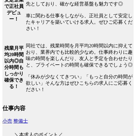
先としており、確かな経営基盤も魅力です◎
で正社員
デビュ
車に関わる仕事をしながら、正社員として安定し
ー！
たキャリアを築いていける求人。ぜひご応募くだ
さい！
同社では、残業時間を月平均20時間以内に抑えて
残業月平
おり、業界内でも比較的少なめ。仕事終わりに趣
均20時間
味の時間を楽しんだり、友人と予定を合わせたり
以内◎自
と、プライベートの時間も確保できるでしょう◎
分時間も
しっかり
「休みが少なくてきつい」「もっと自分の時間が
確保でき
欲しい」そんな方はぜひこちらの求人にご応募く
る！
ださい！
仕事内容
小売
整備士
＼本求人のポイント／