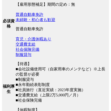
【雇用形態補足】期間の定め：無
普通自動車免許
未経験・初心者も歓迎
必須資
格
普通自動車免許
育児・介護休暇あり
交通費支給
社会保険完備
制服貸与
【待遇】
■会社設備使用可（自家用車のメンテなど）※上長
の監督が必要
■制服貸与
■永年勤続表彰制度
福利厚
■社員旅行（直近実績：2023年度実施）
生
■交通費支給（上限2万5,000円／月）
■社会保険完備
【休暇制度】