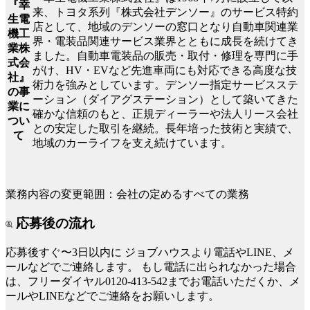
『幸
来、トヨタ系列『株式会社デンソー』のサービス特約
生電
店として、地域のデンソーの窓口となり自動車関連業
機工
界・電装品関連サービス業界とともに成長を続けてき
業株
ました。自動車電装品の販売・取付・修理を専門に手
式会
がけ、HV・EVなど先進車両にも対応できる高度な技
社』
術力を強みとしています。デンソー指定サービスステ
の事
ーション（ダイアグステーション）として築いてきた
業に
確かな信頼のもと、正規ディーラーや法人リース会社
つい
との安定した取引を継続。長年培った技術と実績で、
て
地域のカーライフを支え続けています。
業務内容の変更範囲：会社の定めるすべての業務
応募後の流れ
応募後すぐ〜3日以内に
ジョブハウスより電話やLINE、メ
ールなどでご連絡します。
もし電話に出られなかった場合
は、フリーダイヤル0120-413-542までお電話いただくか、メ
ールやLINEなどでご連絡をお願いします。