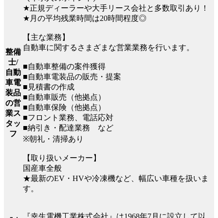
★正規ディーラーや大手リース会社と多数取引あり！
★月の平均残業時間は20時間程度◎
【主な業務】
自動車に関するさまざまな営業業務を行います。
整備
士/
■自動車整備の案件獲得
自動
■自動車電装品の販売・提案
車電
■見積書の作成
装品
■自動車販売（他拠点）
の営
■自動車保険（他拠点）
業ス
■フロント業務、電話応対
タッ
■納引き・配達業務 など
フ
※朝礼・清掃あり
【取り扱いメーカー】
国産車全般
★最新のEV・HVや冷凍機など、幅広い車種を扱いま
す。
『幸生電機工業株式会社』は1968年7月に設立して以