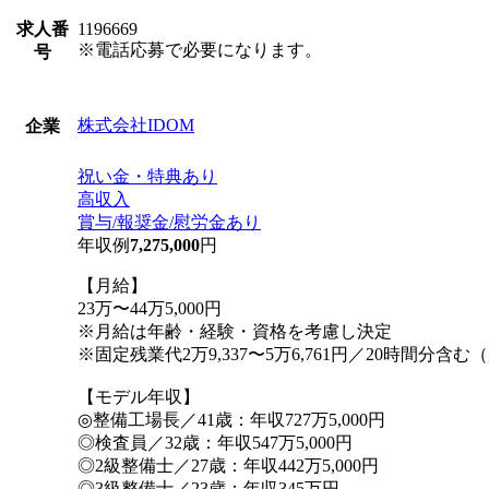
求人番
1196669
※電話応募で必要になります。
号
株式会社IDOM
企業
祝い金・特典あり
高収入
賞与/報奨金/慰労金あり
年収例
7,275,000
円
【月給】
23万〜44万5,000円
※月給は年齢・経験・資格を考慮し決定
※固定残業代2万9,337〜5万6,761円／20時間分含
【モデル年収】
◎整備工場長／41歳：年収727万5,000円
◎検査員／32歳：年収547万5,000円
◎2級整備士／27歳：年収442万5,000円
◎3級整備士／23歳：年収345万円