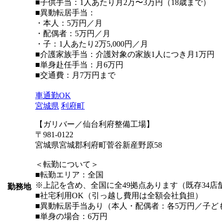
■子供手当：1人あたり月2万〜3万円（18歳まで）
■異動転居手当：
・本人：5万円／月
・配偶者：5万円／月
・子：1人あたり2万5,000円／月
■介護家族手当：介護対象の家族1人につき月1万円
■単身赴任手当：月6万円
■交通費：月7万円まで
車通勤OK
宮城県
利府町
【ガリバー／仙台利府整備工場】
〒981-0122
宮城県宮城郡利府町菅谷新産野原58
＜転勤について＞
■転勤エリア：全国
※上記を含め、全国に全49拠点あります（既存34店舗
勤務地
■社宅利用OK（引っ越し費用は全額会社負担）
■異動転居手当あり（本人・配偶者：各5万円／子ども1
■単身の場合：6万円