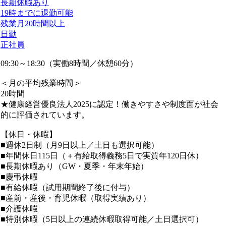
長期休暇あり
19時までに退勤可能
残業月20時間以上
日勤
正社員
09:30～18:30（実働8時間／休憩60分）
＜月の平均残業時間＞
20時間
★健康経営優良法人2025に認定！働きやすさや制度面が社会
的に評価されています。
【休日・休暇】
■週休2日制（月9日以上／土日も選択可能）
■年間休日115日（＋有給取得義務5日で実質年120日休）
■長期休暇あり（GW・夏季・年末年始）
■慶弔休暇
■有給休暇（試用期間終了後に付与）
■産前・産後・育児休暇（取得実績あり）
■介護休暇
■特別休暇（5日以上の連続休暇取得可能／土日選択可）