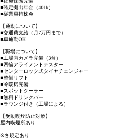
■社会保険完備
■確定拠出年金（401k）
■従業員持株会
【通勤について】
■交通費支給（月7万円まで）
■車通勤OK
【職場について】
■工場内カメラ完備（3台）
■四輪アライメントテスター
■センターロック式タイヤチェンジャー
■整備リフト
■冷暖房完備
■スポットクーラー
■無料ドリンクバー
■ラウンジ付き（工場による）
【受動喫煙防止対策】
屋内喫煙所あり
※各規定あり