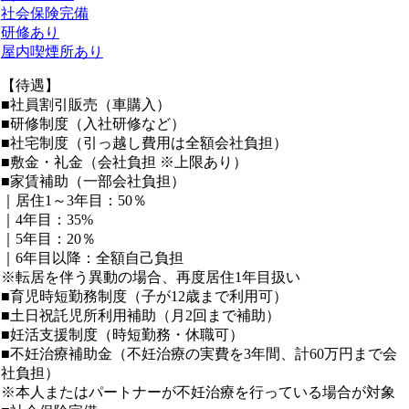
社会保険完備
研修あり
屋内喫煙所あり
【待遇】
■社員割引販売（車購入）
■研修制度（入社研修など）
■社宅制度（引っ越し費用は全額会社負担）
■敷金・礼金（会社負担 ※上限あり）
■家賃補助（一部会社負担）
｜居住1～3年目：50％
｜4年目：35%
｜5年目：20％
｜6年目以降：全額自己負担
※転居を伴う異動の場合、再度居住1年目扱い
■育児時短勤務制度（子が12歳まで利用可）
■土日祝託児所利用補助（月2回まで補助）
■妊活支援制度（時短勤務・休職可）
■不妊治療補助金（不妊治療の実費を3年間、計60万円まで会
社負担）
※本人またはパートナーが不妊治療を行っている場合が対象