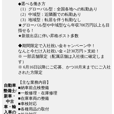
◆選べる働き方
（1）グローバル型：全国各地への転勤あり
（2）中域型：近隣圏での転勤あり
（3）地域型：転居を伴う転勤なし
★グローバル型や中域型なら年収700万円以上も目
指せる！
★新規出店に伴い昇格ポスト多数
◆期間限定で入社祝い金キャンペーン中！
なんと今だけ入社祝い金＜計30万円＞支給！
※ 一部店舗限定（配属店舗は入社後に確定しま
す）
※ 6月16日以降にご応募、かつ10月末までにご入社
された方限定
【主な業務内容】
自動車
■納車前点検整備
整備士/
■一般修理・在庫修理
新車・
■在庫車両の整備
中古
■車検対応
車・輸
■各種用品の取付
入車の