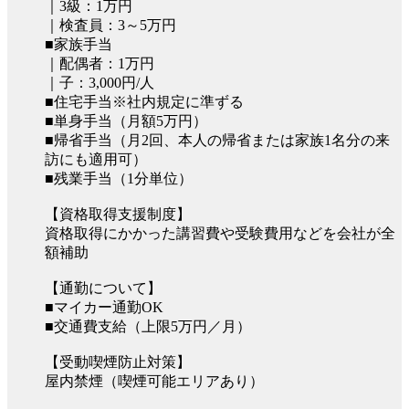
｜3級：1万円
｜検査員：3～5万円
■家族手当
｜配偶者：1万円
｜子：3,000円/人
■住宅手当※社内規定に準ずる
■単身手当（月額5万円）
■帰省手当（月2回、本人の帰省または家族1名分の来
訪にも適用可）
■残業手当（1分単位）
【資格取得支援制度】
資格取得にかかった講習費や受験費用などを会社が全
額補助
【通勤について】
■マイカー通勤OK
■交通費支給（上限5万円／月）
【受動喫煙防止対策】
屋内禁煙（喫煙可能エリアあり）