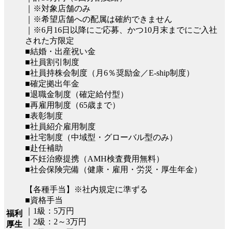
｜※対象店舗のみ
｜※希望店舗への配属は確約できません
｜※6月16日以降にご応募、かつ10月末までにご入社
された方限定
■結婚・出産祝い金
■社員割引制度
■社員持株会制度（月6％奨励金／E-ship制度）
■確定拠出年金
■退職金制度（確定給付型）
■再雇用制度（65歳まで）
■表彰制度
■社員紹介雇用制度
■社宅制度（中域型・グローバル型のみ）
■赴任補助
■不妊治療提携（AMH検査費用無料）
■社会保険完備（健康・雇用・労災・厚生年金）
【各種手当】※社内規定に準ずる
■資格手当
｜1級：5万円
福利
｜2級：2～3万円
厚生