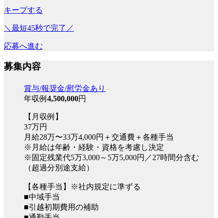
キープする
＼最短45秒で完了／
応募へ進む
募集内容
賞与/報奨金/慰労金あり
年収例
4,500,000
円
【月収例】
37万円
月給28万〜33万4,000円＋交通費＋各種手当
※月給は年齢・経験・資格を考慮し決定
※固定残業代5万3,000～5万5,000円／27時間分含む
（超過分別途支給）
【各種手当】※社内規定に準ずる
■中域手当
■引越初期費用の補助
■通勤手当