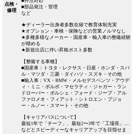
■外注対応
点検・
■部品発注・管理
修理
など
★ディーラー出身者多数在籍で教育体制充実
★オプション・車検・保険などの営業ノルマなし
★多種多様なメーカー・国産車・輸入車の整備経験
が積める
★新規出店に伴い昇格ポスト多数
【整備する車種】
■国産車：トヨタ・レクサス・日産・ホンダ・スバ
ル・マツダ・三菱・ダイハツ・スズキ・その他
■輸入車：VX・BMW・メルセデスベンツ・アウデ
ィ・ミニ・ボルボ・マセラティ・ジャガー・ラン
ドローバー・ポルシェ・フォード・ジープ・アル
ファロメオ・フィアット・シトロエン・プジョ
ー・ルノー・スマート・その他
【キャリアパスについて】
最短1年で「チーフ」、最短2〜3年で「工場長」…
などとスピーディーなキャリアアップを目指せま