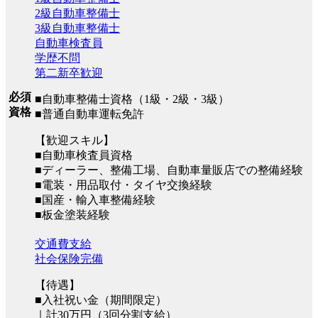
2級自動車整備士
3級自動車整備士
自動車検査員
学歴不問
第二新卒歓迎
必須
■自動車整備士資格（1級・2級・3級）
資格
■普通自動車運転免許
【歓迎スキル】
■自動車検査員資格
■ディーラー、整備工場、自動車量販店での整備経験
■電装・用品取付・タイヤ交換経験
■国産・輸入車整備経験
■板金塗装経験
交通費支給
社会保険完備
【待遇】
■入社祝い金（期間限定）
｜計30万円（3回分割支給）