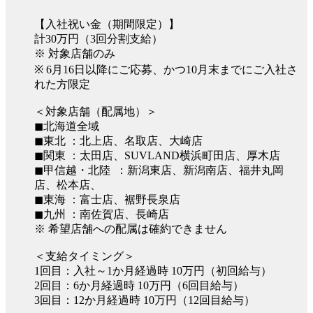
【入社祝い金（期間限定）】
計30万円（3回分割支給）
※ 対象店舗のみ
※ 6月16日以降にご応募、かつ10月末までにご入社さ
れた方限定
＜対象店舗（配属地）＞
◼︎北海道全域
◼︎東北 ：北上店、名取店、大崎店
◼︎関東 ：太田店、SUVLAND横浜町田店、厚木店
◼︎甲信越・北陸 ：新潟東店、新潟南店、福井丸岡
店、松本店、
◼︎東海 ：富士店、裾野長泉店
◼︎九州 ：南佐賀店、長崎店
※ 希望店舗への配属は確約できません
＜支給タイミング＞
1回目：入社～1か月経過時 10万円（初回給与）
2回目：6か月経過時 10万円（6回目給与）
3回目：12か月経過時 10万円（12回目給与）