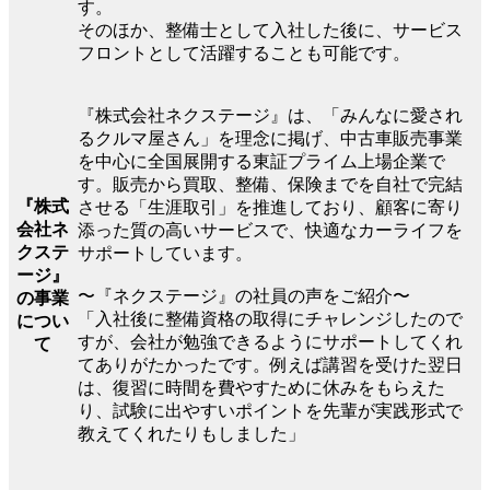
す。
そのほか、整備士として入社した後に、サービス
フロントとして活躍することも可能です。
『株式会社ネクステージ』は、「みんなに愛され
るクルマ屋さん」を理念に掲げ、中古車販売事業
を中心に全国展開する東証プライム上場企業で
す。販売から買取、整備、保険までを自社で完結
『株式
させる「生涯取引」を推進しており、顧客に寄り
会社ネ
添った質の高いサービスで、快適なカーライフを
クステ
サポートしています。
ージ』
〜『ネクステージ』の社員の声をご紹介〜
の事業
「入社後に整備資格の取得にチャレンジしたので
につい
すが、会社が勉強できるようにサポートしてくれ
て
てありがたかったです。例えば講習を受けた翌日
は、復習に時間を費やすために休みをもらえた
り、試験に出やすいポイントを先輩が実践形式で
教えてくれたりもしました」