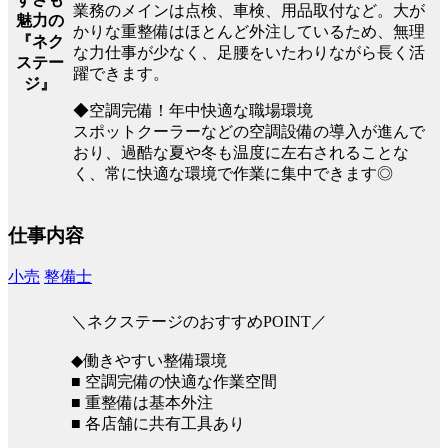
業務のメインは点検、車検、用品取付など。大が
魅力の
かりな重整備はほとんど外注しているため、無理
『ネク
な力仕事が少なく、足腰をいたわりながら長く活
ステー
躍できます。
ジ』
◆空調完備！年中快適な職場環境
スポットクーラーなどの空調設備の導入が進んで
おり、過酷な夏や冬も温度に左右されることな
く、常に快適な環境で作業に集中できます◎
仕事内容
小売
整備士
＼ネクステージのおすすめPOINT／
◆働きやすい整備環境
■ 空調完備の快適な作業空間
■ 重整備は基本外注
■ 各店舗に共有工具あり