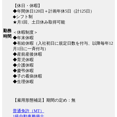
【休日・休暇】
◆年間休日120日＋計画年休5日（計125日）
◆シフト制
★月1回、土日休み取得可能
勤務
＜休暇制度＞
時間
◆年末休暇
◆有給休暇（入社初日に規定日数を付与、以降毎年12
月1日に一斉付与）
◆産前産後休暇
◆育児休暇
◆介護休暇
◆慶弔休暇
◆子の看病休暇
◆生理休暇
【雇用形態補足】期間の定め：無
普通免許（MT）
1級自動車整備士