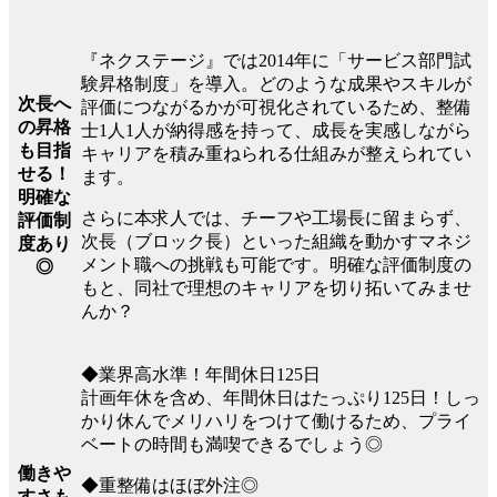
『ネクステージ』では2014年に「サービス部門試
験昇格制度」を導入。どのような成果やスキルが
次長へ
評価につながるかが可視化されているため、整備
の昇格
士1人1人が納得感を持って、成長を実感しながら
も目指
キャリアを積み重ねられる仕組みが整えられてい
せる！
ます。
明確な
さらに本求人では、チーフや工場長に留まらず、
評価制
次長（ブロック長）といった組織を動かすマネジ
度あり
メント職への挑戦も可能です。明確な評価制度の
◎
もと、同社で理想のキャリアを切り拓いてみませ
んか？
◆業界高水準！年間休日125日
計画年休を含め、年間休日はたっぷり125日！しっ
かり休んでメリハリをつけて働けるため、プライ
ベートの時間も満喫できるでしょう◎
働きや
◆重整備はほぼ外注◎
すさも