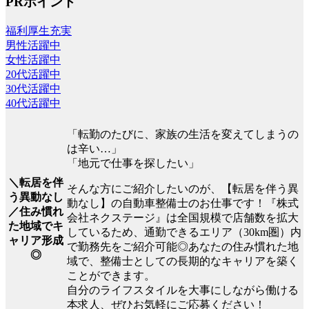
PRポイント
福利厚生充実
男性活躍中
女性活躍中
20代活躍中
30代活躍中
40代活躍中
「転勤のたびに、家族の生活を変えてしまうの
は辛い…」
「地元で仕事を探したい」
＼転居を伴
そんな方にご紹介したいのが、【転居を伴う異
う異動なし
動なし】の自動車整備士のお仕事です！『株式
／住み慣れ
会社ネクステージ』は全国規模で店舗数を拡大
た地域でキ
しているため、通勤できるエリア（30km圏）内
ャリア形成
で勤務先をご紹介可能◎あなたの住み慣れた地
◎
域で、整備士としての長期的なキャリアを築く
ことができます。
自分のライフスタイルを大事にしながら働ける
本求人、ぜひお気軽にご応募ください！