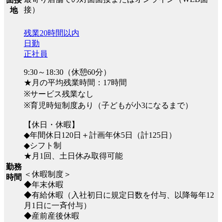
接）
地
残業20時間以内
日勤
正社員
9:30～18:30（休憩60分）
★月の平均残業時間：17時間
※サービス残業なし
※育児時短制度あり（子どもが小3になるまで）
【休日・休暇】
◆年間休日120日＋計画年休5日（計125日）
◆シフト制
★月1回、土日休み取得可能
勤務
＜休暇制度＞
時間
◆年末休暇
◆有給休暇（入社初日に規定日数を付与、以降毎年12
月1日に一斉付与）
◆産前産後休暇