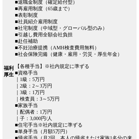
■退職金制度（確定給付型）
■再雇用制度（65歳まで）
■表彰制度
■社員紹介雇用制度
■社宅制度（中域型・グローバル型のみ）
■引越し費用全額会社負担
■赴任補助
■不妊治療提携（AMH検査費用無料）
■社会保険完備（健康・雇用・労災・厚生年金）
【各種手当】※社内規定に準ずる
福利
■資格手当
厚生
｜1級：5万円
｜2級：2～3万円
｜3級：1万円
｜検査員：3～5万円
■家族手当
｜配偶者：1万円
｜子：3,000円/人
■住宅手当※社内規定に準ずる
■単身手当（月額5万円）
■帰省手当（月2回、本人の帰省または家族1名分の来