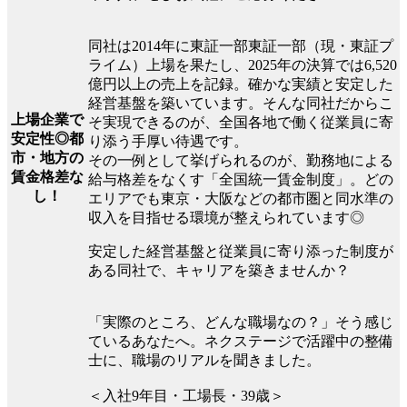
同社は2014年に東証一部東証一部（現・東証プ
ライム）上場を果たし、2025年の決算では6,520
億円以上の売上を記録。確かな実績と安定した
経営基盤を築いています。そんな同社だからこ
上場企業で
そ実現できるのが、全国各地で働く従業員に寄
安定性◎都
り添う手厚い待遇です。
市・地方の
その一例として挙げられるのが、勤務地による
賃金格差な
給与格差をなくす「全国統一賃金制度」。どの
し！
エリアでも東京・大阪などの都市圏と同水準の
収入を目指せる環境が整えられています◎
安定した経営基盤と従業員に寄り添った制度が
ある同社で、キャリアを築きませんか？
「実際のところ、どんな職場なの？」そう感じ
ているあなたへ。ネクステージで活躍中の整備
士に、職場のリアルを聞きました。
＜入社9年目・工場長・39歳＞