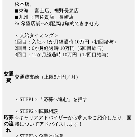
松本店、
◼︎東海 ：富士店、裾野長泉店
◼︎九州 ：南佐賀店、長崎店
※ 希望店舗への配属は確約できません
＜支給タイミング＞
1回目：入社～1か月経過時 10万円（初回給与）
2回目：6か月経過時 10万円（6回目給与）
3回目：12か月経過時 10万円（12回目給与）
交通
交通費支給（上限5万円／月）
費
＜STEP1＞「応募へ進む」を押す
＜STEP2＞転職相談
応募
☆キャリアアドバイザーから求人をご紹介したり、面
の流
接についてアドバイスします！
れ
＜STEP3＞企業と面接