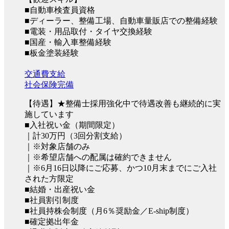
■自動車検査員資格
■ディーラー、整備工場、自動車量販店での整備経験
■電装・用品取付・タイヤ交換経験
■国産・輸入車整備経験
■板金塗装経験
交通費支給
社会保険完備
【待遇】★整備士採用強化中で待遇改善も継続的に実
施しています
■入社祝い金（期間限定）
｜計30万円（3回分割支給）
｜※対象店舗のみ
｜※希望店舗への配属は確約できません
｜※6月16日以降にご応募、かつ10月末までにご入社
された方限定
■結婚・出産祝い金
■社員割引制度
■社員持株会制度（月6％奨励金／E-ship制度）
■確定拠出年金