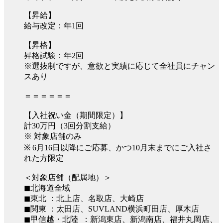
【昇給】
給与改定：年1回
【昇格】
昇格試験：年2回
※選抜制ですが、意欲と実績に応じて全社員にチャン
スあり
＝＝＝＝＝＝
【入社祝い金（期間限定）】
計30万円（3回分割支給）
※ 対象店舗のみ
※ 6月16日以降にご応募、かつ10月末までにご入社さ
れた方限定
＜対象店舗（配属地）＞
◼︎北海道全域
◼︎東北 ：北上店、名取店、大崎店
◼︎関東 ：太田店、SUVLAND横浜町田店、厚木店
◼︎甲信越・北陸 ：新潟東店、新潟南店、福井丸岡店、