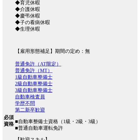
◆育児休暇
◆介護休暇
◆慶弔休暇
◆子の看病休暇
◆生理休暇
【雇用形態補足】期間の定め：無
普通免許（AT限定）
普通免許（MT）
1級自動車整備士
2級自動車整備士
3級自動車整備士
自動車検査員
学歴不問
第二新卒歓迎
必須
■自動車整備士資格（1級・2級・3級）
資格
■普通自動車運転免許
【歓迎スキル】