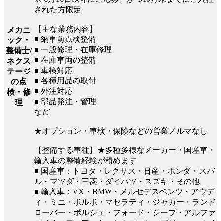
された方限定
【主な業務内容】
メカニ
■ 納車前点検整備
ック・
■ 一般修理・在庫修理
整備士/
■ 在庫車両の整備
ネクス
■ 車検対応
テージ
■ 各種用品の取付
の点
■ 外注対応
検・修
■ 部品発注・管理
理
など
★オプション・車検・保険などの営業ノルマなし
【整備する車種】★多種多様なメーカー・国産車・
輸入車の整備経験が積めます
■ 国産車：トヨタ・レクサス・日産・ホンダ・スバ
ル・マツダ・三菱・ダイハツ・スズキ・その他
■ 輸入車：VX・BMW・メルセデスベンツ・アウデ
ィ・ミニ・ボルボ・マセラティ・ジャガー・ランド
ローバー・ポルシェ・フォード・ジープ・アルファ