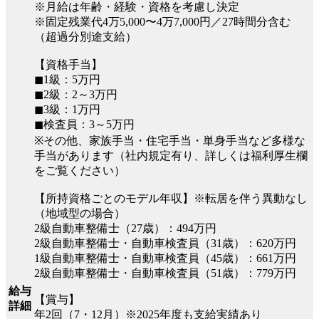
※月給は年齢・経験・資格を考慮し決定
※固定残業代4万5,000〜4万7,000円／27時間分含む
（超過分別途支給）
【資格手当】
◼︎1級：5万円
◼︎2級：2～3万円
◼︎3級：1万円
◼︎検査員：3～5万円
※その他、家族手当・住宅手当・単身手当など多様な
手当があります（社内規定有り、詳しくは福利厚生欄
をご覧ください）
【所持資格ごとのモデル年収】※転居を伴う異動なし
（地域型の場合）
2級自動車整備士（27歳）：494万円
2級自動車整備士・自動車検査員（31歳）：620万円
1級自動車整備士・自動車検査員（45歳）：661万円
2級自動車整備士・自動車検査員（51歳）：779万円
給与
【賞与】
詳細
年2回（7・12月）※2025年度も支給実績あり