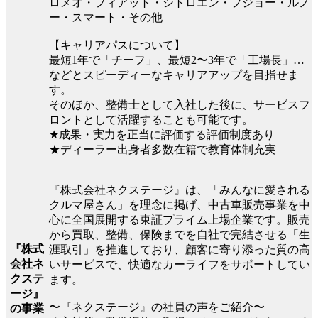
ロメオ・フィアット・シトロエン・プジョー・ルノ
ー・スマート・その他
【キャリアパスについて】
最短1年で「チーフ」、最短2〜3年で「工場長」…
などとスピーディーなキャリアアップを目指せま
す。
そのほか、整備士として入社した後に、サービスフ
ロントとして活躍することも可能です。
★成果・実力を正当に評価する評価制度あり
★ディーラー出身者多数在籍で教育体制充実
『株式会社ネクステージ』は、「みんなに愛される
クルマ屋さん」を理念に掲げ、中古車販売事業を中
心に全国展開する東証プライム上場企業です。販売
から買取、整備、保険までを自社で完結させる「生
『株式
涯取引」を推進しており、顧客に寄り添った質の高
会社ネ
いサービスで、快適なカーライフをサポートしてい
クステ
ます。
ージ』
〜『ネクステージ』の社員の声をご紹介〜
の事業