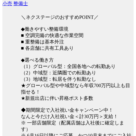
小売
整備士
＼ネクステージのおすすめPOINT／
◆働きやすい整備環境
■ 空調完備の快適な作業空間
■ 重整備は基本外注
■ 各店舗に共有工具あり
◆選べる働き方
（1）グローバル型：全国各地への転勤あり
（2）中域型：近隣圏での転勤あり
（3）地域型：転居を伴う転勤なし
★グローバル型や中域型なら年収700万円以上も目
指せる！
★新規出店に伴い昇格ポスト多数
◆期間限定で入社祝い金キャンペーン中！
なんと今だけ入社祝い金＜計30万円＞支給！
※ 一部店舗限定（配属店舗は入社後に確定しま
す）
※ 6月16日以降にご応募、かつ10月末までにご入社