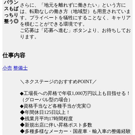
バラン
さらに、「地元を離れずに働きたい」という方に
スもば
は、転勤なしの働き方（地域型）も用意されていま
っちり
す。プライベートを犠牲にすることなく、キャリア
整う◎
を積むことができる環境です。
ご応募は「応募へ進む」ボタンより、お待ちしてお
ります。
仕事内容
小売
整備士
＼ネクステージのおすすめPOINT／
◆工場長への昇格で年収1,000万円以上も目指せる！
（グローバル型の場合）
◆資格手当など各種手当が充実◎
◆年間休日125日以上！
◆残業月平均17時間程度
◆新規出店に伴い昇格ポスト多数
◆多種多様なメーカー・国産車・輸入車の整備経験