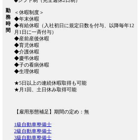
◆シフト制（完全週休2日制）
勤
＜休暇制度＞
務
◆年末休暇
時
◆有給休暇（入社初日に規定日数を付与、以降毎年12
間
月1日に一斉付与）
◆産前産後休暇
◆育児休暇
◆介護休暇
◆慶弔休暇
◆子の看病休暇
◆生理休暇
★5日以上の連続休暇取得も可能
★月1回、土日休み取得可能
【雇用形態補足】期間の定め：無
1級自動車整備士
2級自動車整備士
3級自動車整備士