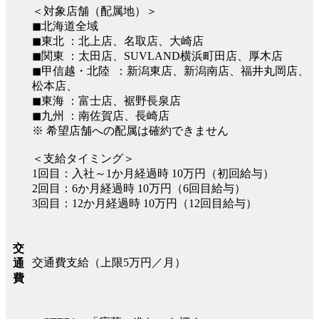
＜対象店舗（配属地）＞
◼︎北海道全域
◼︎東北 ：北上店、名取店、大崎店
◼︎関東 ：太田店、SUVLAND横浜町田店、厚木店
◼︎甲信越・北陸 ：新潟東店、新潟南店、福井丸岡店、
松本店、
◼︎東海 ：富士店、裾野長泉店
◼︎九州 ：南佐賀店、長崎店
※ 希望店舗への配属は確約できません
＜支給タイミング＞
1回目：入社～1か月経過時 10万円（初回給与）
2回目：6か月経過時 10万円（6回目給与）
3回目：12か月経過時 10万円（12回目給与）
交
交通費支給（上限5万円／月）
通
費