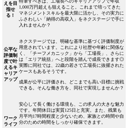
特筆すべきは、工場長へのキャリアアップで年収
えを目
1,000万円超えも狙えること。これまで培ってきた
指せ
マネジメントスキルを最大限に活かし、その実力に
る！
ふさわしい「納得の高収入」をネクステージで手に
入れませんか？
ネクステージでは、明確な基準に基づく評価制度が
用意されています。これにより社歴や年齢に関係な
公平な
く、「チーフメカニック」から「工場長」、さらに
評価制
は「エリア統括」へと段階を踏んで成長できます◎
度で叶
実際に同社では、22歳の若さで工場長に抜擢された
えるキ
ケースもあるそうです。
ャリア
アップ
成果が公平に評価され、どこまでも高い目標に挑戦
できる。そんな働き方を、同社で実現しませんか？
安心して長く働ける環境も、この求人の大きな魅力
です。年間休日は実質125日と充実。また、残業も
月平均17時間程度と少ないため、家族との時間や自
ワーク
分のための時間をしっかり確保できます。
ライフ