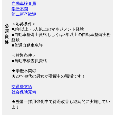
自動車検査員
学歴不問
第二新卒歓迎
＜応募条件＞
必
■3年以上・5人以上のマネジメント経験
須
■自動車整備士資格もしくは3年以上の自動車整備実務
資
経験
格
■普通自動車免許
＜歓迎条件＞
■自動車検査員資格
★学歴不問◎
★20〜40代の男女が活躍中の職場です！
交通費支給
社会保険完備
★整備士採用強化中で待遇改善も継続的に実施してい
ます