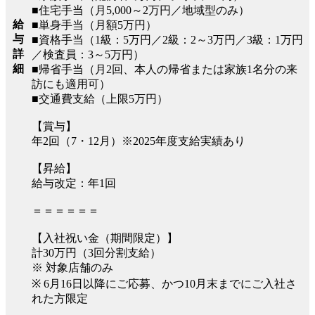
■住宅手当（月5,000～2万円／地域型のみ）
給
■単身手当（月額5万円）
与
■資格手当（1級：5万円／2級：2～3万円／3級：1万円
詳
／検査員：3～5万円）
細
■帰省手当（月2回、本人の帰省または家族1名分の来
訪にも適用可）
■交通費支給（上限5万円）
【賞与】
年2回（7・12月）※2025年度支給実績あり
【昇給】
給与改定：年1回
＝＝＝＝＝＝
【入社祝い金（期間限定）】
計30万円（3回分割支給）
※ 対象店舗のみ
※ 6月16日以降にご応募、かつ10月末までにご入社さ
れた方限定