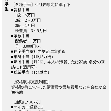
厚
【各種手当】※社内規定に準ずる
生
■資格手当
｜1級：5万円
｜2級：2～3万円
｜3級：1万円
｜検査員：3～5万円
■家族手当
｜配偶者：1万円
｜子：3,000円/人
■住宅手当※社内規定に準ずる
■単身手当（月額5万円）
■帰省手当（月2回、本人の帰省または家族1名分の来
訪にも適用可）
■残業手当（1分単位）
【資格取得支援制度】
資格取得にかかった講習費や受験費用などを会社が全
額補助
【通勤について】
■マイカー通勤OK