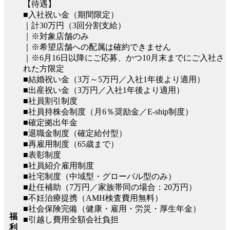
【待遇】
■入社祝い金（期間限定）
｜計30万円（3回分割支給）
｜※対象店舗のみ
｜※希望店舗への配属は確約できません
｜※6月16日以降にご応募、かつ10月末までにご入社さ
れた方限定
■結婚祝い金（3万～5万円／入社1年後より適用）
■出産祝い金（3万円／入社1年後より適用）
■社員割引制度
■社員持株会制度（月6％奨励金／E-ship制度）
■確定拠出年金
■退職金制度（確定給付型）
■再雇用制度（65歳まで）
■表彰制度
■社員紹介雇用制度
■社宅制度（中域型・グローバル型のみ）
■赴任補助（7万円／家族帯同の場合：20万円）
■不妊治療提携（AMH検査費用無料）
■社会保険完備（健康・雇用・労災・厚生年金）
福
■引越し費用全額会社負担
利