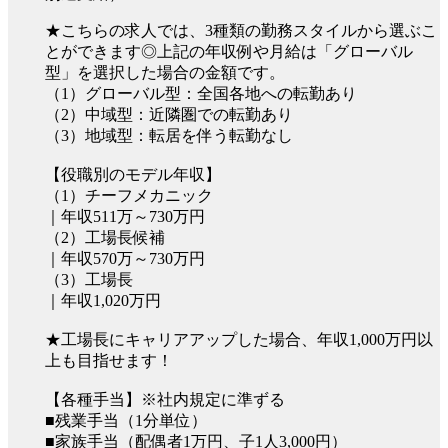
★こちらの求人では、3種類の勤務スタイルから選ぶこ
とができます◎上記の年収例や月給は「グローバル
型」を選択した場合の金額です。
（1）グローバル型：全国各地への転勤あり
（2）中域型：近隣圏での転勤あり
（3）地域型：転居を伴う転勤なし
【役職別のモデル年収】
（1）チーフメカニック
｜年収511万～730万円
（2）工場長候補
｜年収570万～730万円
（3）工場長
｜年収1,020万円
★工場長にキャリアアップした場合、年収1,000万円以
上も目指せます！
【各種手当】※社内規定に準ずる
■残業手当（1分単位）
■家族手当（配偶者1万円、子1人3,000円）