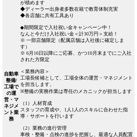
が積めます
◆ディーラー出身者多数在籍で教育体制充実
◆各店舗に共有工具あり
◆期間限定で入社祝い金キャンペーン中！
なんと今だけ入社祝い金＜計30万円＞支給！
※ 一部店舗限定（配属店舗は入社後に確定しま
す）
※ 6月16日以降にご応募、かつ10月末までにご入社
された方限定
＜業務内容＞
自動車
工場長候補として、工場全体の運営・マネジメント
整備/
を担当します。
工場で
※整備の実務作業は専任のメカニックが担当します
の運
営・マ
（1）人材育成
ネジメ
スタッフの育成や、1人1人のスキルに合わせた指
ント業
導・サポートを行います
務
（2）業務の進行管理
車検・整備・点検の進捗を把握し、最適な人員配置