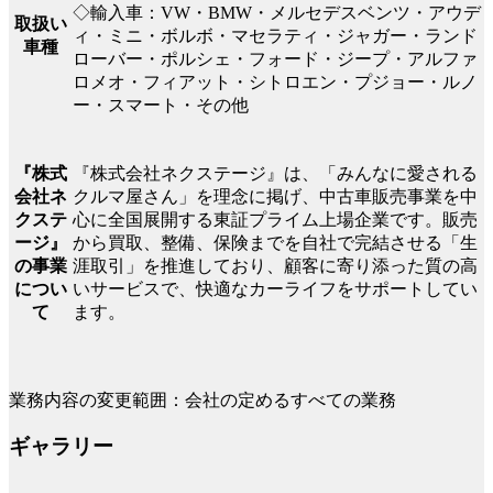
◇輸入車：VW・BMW・メルセデスベンツ・アウデ
取扱い
ィ・ミニ・ボルボ・マセラティ・ジャガー・ランド
車種
ローバー・ポルシェ・フォード・ジープ・アルファ
ロメオ・フィアット・シトロエン・プジョー・ルノ
ー・スマート・その他
『株式会社ネクステージ』は、「みんなに愛される
『株式
クルマ屋さん」を理念に掲げ、中古車販売事業を中
会社ネ
心に全国展開する東証プライム上場企業です。販売
クステ
から買取、整備、保険までを自社で完結させる「生
ージ』
涯取引」を推進しており、顧客に寄り添った質の高
の事業
いサービスで、快適なカーライフをサポートしてい
につい
ます。
て
業務内容の変更範囲：会社の定めるすべての業務
ギャラリー