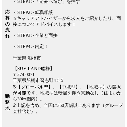
＜STEP1＞「応募へ進む」を押す
応
＜STEP2＞転職相談
募
☆キャリアアドバイザーから求人をご紹介したり、面
の
接についてアドバイスします！
流
＜STEP3＞企業と面接
れ
＜STEP4＞内定！
千葉県 船橋市
【SUV LAND船橋】
〒274-0071
千葉県船橋市習志野4-5-5
※【グローバル型】、【中域型】、【地域型】の選択
が可能です。地域型は転居を伴う異動なし（住まいか
勤
ら30㎞圏内）。
務
※上記を含め、全国に350店舗以上あります（グループ
地
会社含む）。