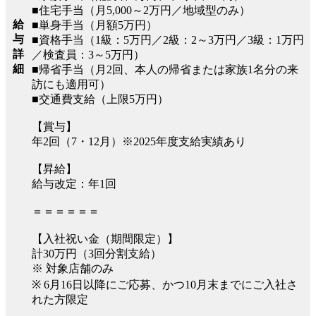
■住宅手当（月5,000～2万円／地域型のみ）
給
■単身手当（月額5万円）
与
■資格手当（1級：5万円／2級：2～3万円／3級：1万円
詳
／検査員：3～5万円）
細
■帰省手当（月2回、本人の帰省または家族1名分の来
訪にも適用可）
■交通費支給（上限5万円）
【賞与】
年2回（7・12月）※2025年度支給実績あり
【昇給】
給与改定：年1回
＝＝＝＝＝＝
【入社祝い金（期間限定）】
計30万円（3回分割支給）
※ 対象店舗のみ
※ 6月16日以降にご応募、かつ10月末までにご入社さ
れた方限定