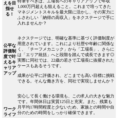
特筆すべきは、工場長へのキャリアアップで年収
えを目
1,000万円超えも狙えること。これまで培ってきた
指せ
マネジメントスキルを最大限に活かし、その実力に
る！
ふさわしい「納得の高収入」をネクステージで手に
入れませんか？
ネクステージでは、明確な基準に基づく評価制度が
用意されています。これにより社歴や年齢に関係な
公平な
く、「チーフメカニック」から「工場長」、さらに
評価制
は「エリア統括」へと段階を踏んで成長できます◎
度で叶
実際に同社では、22歳の若さで工場長に抜擢された
えるキ
ケースもあるそうです。
ャリア
アップ
成果が公平に評価され、どこまでも高い目標に挑戦
できる。そんな働き方を、同社で実現しませんか？
安心して長く働ける環境も、この求人の大きな魅力
です。年間休日は実質125日と充実。また、残業も
月平均17時間程度と少ないため、家族との時間や自
ワーク
分のための時間をしっかり確保できます。
ライフ