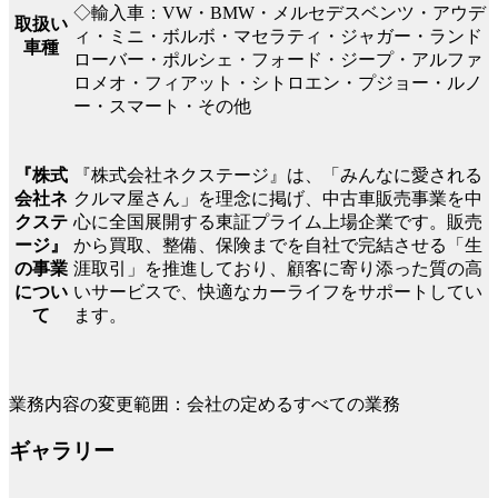
◇輸入車：VW・BMW・メルセデスベンツ・アウデ
取扱い
ィ・ミニ・ボルボ・マセラティ・ジャガー・ランド
車種
ローバー・ポルシェ・フォード・ジープ・アルファ
ロメオ・フィアット・シトロエン・プジョー・ルノ
ー・スマート・その他
『株式会社ネクステージ』は、「みんなに愛される
『株式
クルマ屋さん」を理念に掲げ、中古車販売事業を中
会社ネ
心に全国展開する東証プライム上場企業です。販売
クステ
から買取、整備、保険までを自社で完結させる「生
ージ』
涯取引」を推進しており、顧客に寄り添った質の高
の事業
いサービスで、快適なカーライフをサポートしてい
につい
ます。
て
業務内容の変更範囲：会社の定めるすべての業務
ギャラリー