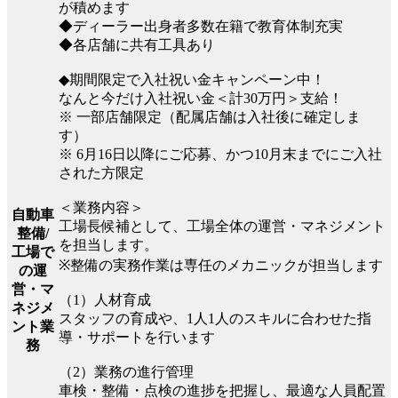
が積めます
◆ディーラー出身者多数在籍で教育体制充実
◆各店舗に共有工具あり
◆期間限定で入社祝い金キャンペーン中！
なんと今だけ入社祝い金＜計30万円＞支給！
※ 一部店舗限定（配属店舗は入社後に確定しま
す）
※ 6月16日以降にご応募、かつ10月末までにご入社
された方限定
＜業務内容＞
自動車
工場長候補として、工場全体の運営・マネジメント
整備/
を担当します。
工場で
※整備の実務作業は専任のメカニックが担当します
の運
営・マ
（1）人材育成
ネジメ
スタッフの育成や、1人1人のスキルに合わせた指
ント業
導・サポートを行います
務
（2）業務の進行管理
車検・整備・点検の進捗を把握し、最適な人員配置