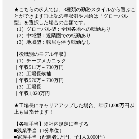
★こちらの求人では、3種類の勤務スタイルから選ぶこ
とができます◎上記の年収例や月給は「グローバル
型」を選択した場合の金額です。
（1）グローバル型：全国各地への転勤あり
（2）中域型：近隣圏での転勤あり
（3）地域型：転居を伴う転勤なし
【役職別のモデル年収】
（1）チーフメカニック
｜年収511万～730万円
（2）工場長候補
｜年収570万～730万円
（3）工場長
｜年収1,020万円
★工場長にキャリアアップした場合、年収1,000万円以
上も目指せます！
【各種手当】※社内規定に準ずる
■残業手当（1分単位）
■家族手当（配偶者1万円、子1人3,000円）