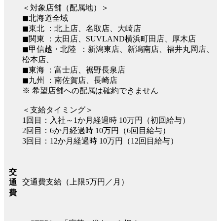
＜対象店舗（配属地）＞
◼︎北海道全域
◼︎東北 ：北上店、名取店、大崎店
◼︎関東 ：太田店、SUVLAND横浜町田店、厚木店
◼︎甲信越・北陸 ：新潟東店、新潟南店、福井丸岡店、
松本店、
◼︎東海 ：富士店、裾野長泉店
◼︎九州 ：南佐賀店、長崎店
※ 希望店舗への配属は確約できません
＜支給タイミング＞
1回目：入社～1か月経過時 10万円（初回給与）
2回目：6か月経過時 10万円（6回目給与）
3回目：12か月経過時 10万円（12回目給与）
交
交通費支給（上限5万円／月）
通
費