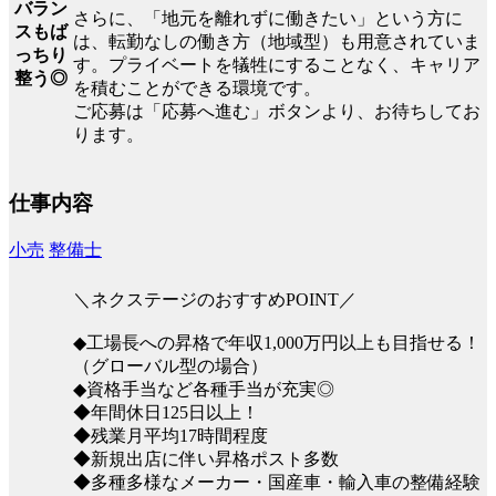
バラン
さらに、「地元を離れずに働きたい」という方に
スもば
は、転勤なしの働き方（地域型）も用意されていま
っちり
す。プライベートを犠牲にすることなく、キャリア
整う◎
を積むことができる環境です。
ご応募は「応募へ進む」ボタンより、お待ちしてお
ります。
仕事内容
小売
整備士
＼ネクステージのおすすめPOINT／
◆工場長への昇格で年収1,000万円以上も目指せる！
（グローバル型の場合）
◆資格手当など各種手当が充実◎
◆年間休日125日以上！
◆残業月平均17時間程度
◆新規出店に伴い昇格ポスト多数
◆多種多様なメーカー・国産車・輸入車の整備経験