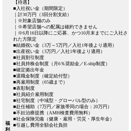
【待遇】
■入社祝い金（期間限定）
｜計30万円（3回分割支給）
｜※対象店舗のみ
｜※希望店舗への配属は確約できません
｜※6月16日以降にご応募、かつ10月末までにご入社さ
れた方限定
■結婚祝い金（3万～5万円／入社1年後より適用）
■出産祝い金（3万円／入社1年後より適用）
■社員割引制度
■社員持株会制度（月6％奨励金／E-ship制度）
■確定拠出年金
■退職金制度（確定給付型）
■再雇用制度（65歳まで）
■表彰制度
■社員紹介雇用制度
■社宅制度（中域型・グローバル型のみ）
■赴任補助（7万円／家族帯同の場合：20万円）
■不妊治療提携（AMH検査費用無料）
■社会保険完備（健康・雇用・労災・厚生年金）
福
■引越し費用全額会社負担
利