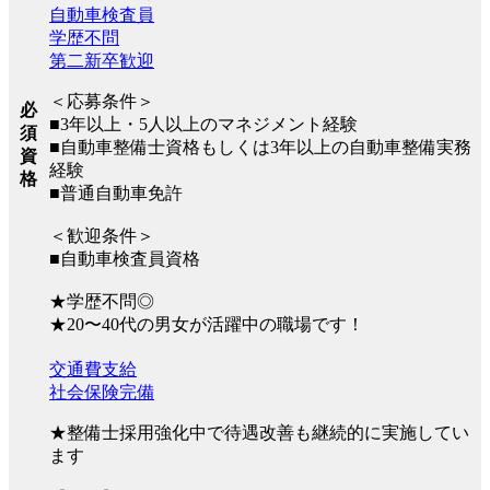
自動車検査員
学歴不問
第二新卒歓迎
＜応募条件＞
必
■3年以上・5人以上のマネジメント経験
須
■自動車整備士資格もしくは3年以上の自動車整備実務
資
経験
格
■普通自動車免許
＜歓迎条件＞
■自動車検査員資格
★学歴不問◎
★20〜40代の男女が活躍中の職場です！
交通費支給
社会保険完備
★整備士採用強化中で待遇改善も継続的に実施してい
ます