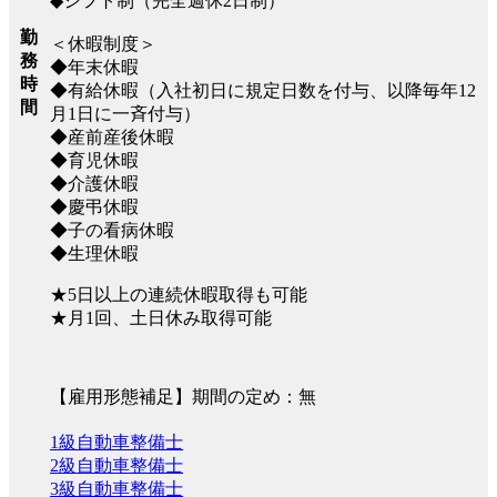
◆シフト制（完全週休2日制）
勤
＜休暇制度＞
務
◆年末休暇
時
◆有給休暇（入社初日に規定日数を付与、以降毎年12
間
月1日に一斉付与）
◆産前産後休暇
◆育児休暇
◆介護休暇
◆慶弔休暇
◆子の看病休暇
◆生理休暇
★5日以上の連続休暇取得も可能
★月1回、土日休み取得可能
【雇用形態補足】期間の定め：無
1級自動車整備士
2級自動車整備士
3級自動車整備士