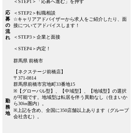
＜STEP1＞「応募へ進む」を押す
応
＜STEP2＞転職相談
募
☆キャリアアドバイザーから求人をご紹介したり、面
の
接についてアドバイスします！
流
＜STEP3＞企業と面接
れ
＜STEP4＞内定！
群馬県 前橋市
【ネクステージ前橋店】
〒371-0814
群馬県前橋市宮地町33番地15
※【グローバル型】、【中域型】、【地域型】の選択
が可能です。地域型は転居を伴う異動なし（住まいか
勤
ら30㎞圏内）。
務
※上記を含め、全国に350店舗以上あります（グループ
地
会社含む）。