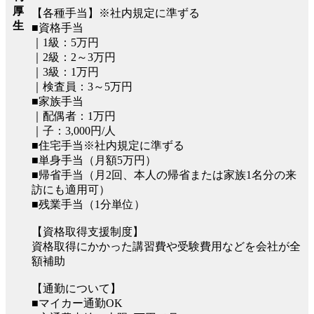
厚
【各種手当】※社内規定に準ずる
生
■資格手当
｜1級：5万円
｜2級：2～3万円
｜3級：1万円
｜検査員：3～5万円
■家族手当
｜配偶者：1万円
｜子：3,000円/人
■住宅手当※社内規定に準ずる
■単身手当（月額5万円）
■帰省手当（月2回、本人の帰省または家族1名分の来
訪にも適用可）
■残業手当（1分単位）
【資格取得支援制度】
資格取得にかかった講習費や受験費用などを会社が全
額補助
【通勤について】
■マイカー通勤OK