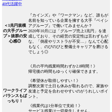
40代活躍中
『カインズ』や『ワークマン』など、誰もが
名前を知っている企業を擁する大手『ベイシ
＜1兆円規模
アグループ』で働いてみませんか？
の大手グルー
2020年10月には「グループ売上1兆円」を達
プ＞抜群の安
成しており、その経営の安定性は言わずもが
心感◎
な。「倒産やリストラが不安…」なんて心配
もなく、のびのびと整備士キャリアを磨ける
でしょう◎
《月の平均残業時間わずか2.8時間！》
帰宅後の時間もゆっくり確保できます。
《希望休が取得しやすい！》
調整次第で土日も休みが取れるので、家族や
ワークライフ
友達と予定を合わせやすいのがうれしいポイ
バランスもば
ント。
っちり！
《残業代は1分単位で支給！》
サービス残業は一切発生しません。