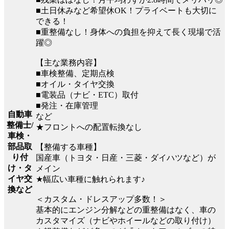
■土日休みなど希望休OK！プライベートも大切に
できる！
■重整備なし！身体への負担を抑えて長く現場で活
躍◎
【主な業務内容】
■車検整備、定期点検
■オイル・タイヤ交換
■電装品（ナビ・ETC）取付
■発注・在庫管理
自動車
など
整備士/
★フロントへの配置転換なし
車検・
部品取
【整備する車種】
り付
国産車（トヨタ・日産・三菱・ダイハツなど）が
け・タ
メイン
イヤ交
★幅広い車種に触れられます♪
換など
＜カスタム・ドレスアップ多数！＞
基本的にエンジン分解などの重整備はなく、車の
カスタマイズ（ナビやホイールなどの取り付け）