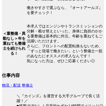
働きやすさで選ぶなら、『オートアールズ』
を要チェック！
本求人ではエンジンやトランスミッションの
分解・載せ替えといった、身体に負担のかか
＜重整備・異
る重整備は基本的に外注。年齢を重ねてもご
動なし＞年を
活躍いただけます。
重ねても整備
さらに、フロントへの配置転換もないため、
士を続けられ
「ずっと現場で働きたい」という整備士一筋
る！
のあなたにオススメの求人なんです！
気になった方は、ぜひご応募ください◎
仕事内容
物流・配送
整備士
＼『カインズ』を運営する大手グループで長く活
躍！／
■残業ほぼなし！月平均わずか2.8時間でメリハリ◎