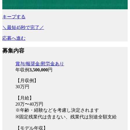
キープする
＼最短45秒で完了／
応募へ進む
募集内容
賞与/報奨金/慰労金あり
年収例
3,500,000
円
【月収例】
30万円
【月給】
20万〜40万円
※年齢・経験などを考慮し決定されます
※固定残業代は含まない、残業代は別途全額支給
【モデル年収】