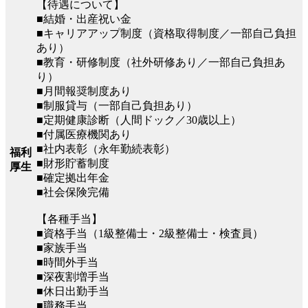
【待遇について】
■結婚・出産祝い金
■キャリアアップ制度（資格取得制度／一部自己負担
あり）
■教育・研修制度（社外研修あり／一部自己負担あ
り）
■月間報奨制度あり
■制服貸与（一部自己負担あり）
■定期健康診断（人間ドック／30歳以上）
■付属医療機関あり
■社内表彰（永年勤続表彰）
福利
■財形貯蓄制度
厚生
■確定拠出年金
■社会保険完備
【各種手当】
■資格手当（1級整備士・2級整備士・検査員）
■家族手当
■時間外手当
■深夜割増手当
■休日出勤手当
■職務手当