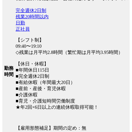
完全週休2日制
残業20時間以内
日勤
正社員
【シフト制】
09:40〜19:10
◇残業は月平均2.8時間（繁忙期は月平均3.95時間）
【休日・休暇】
勤務
■年間休日115日
時間
■完全週休2日制
■有給休暇（年間最大20日）
■産前・産後・育児休暇
■介護休暇
■育児・介護短時間労働制度
★年2回×6日以上の連続休暇取得可能！
【雇用形態補足】期間の定め：無