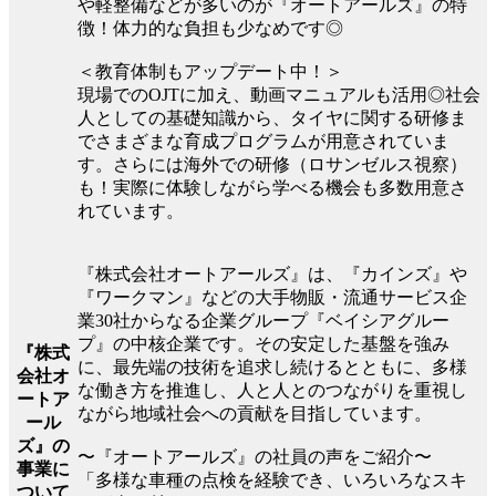
や軽整備などが多いのが『オートアールズ』の特
徴！体力的な負担も少なめです◎
＜教育体制もアップデート中！＞
現場でのOJTに加え、動画マニュアルも活用◎社会
人としての基礎知識から、タイヤに関する研修ま
でさまざまな育成プログラムが用意されていま
す。さらには海外での研修（ロサンゼルス視察）
も！実際に体験しながら学べる機会も多数用意さ
れています。
『株式会社オートアールズ』は、『カインズ』や
『ワークマン』などの大手物販・流通サービス企
業30社からなる企業グループ『ベイシアグルー
プ』の中核企業です。その安定した基盤を強み
『株式
に、最先端の技術を追求し続けるとともに、多様
会社オ
な働き方を推進し、人と人とのつながりを重視し
ートア
ながら地域社会への貢献を目指しています。
ール
ズ』の
〜『オートアールズ』の社員の声をご紹介〜
事業に
「多様な車種の点検を経験でき、いろいろなスキ
ついて