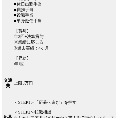
■休日出勤手当
■職務手当
■役職手当
■単身赴任手当
【賞与】
年2回+決算賞与
※業績に応じる
※過去実績：4ヶ月
【昇給】
年1回
交通
上限5万円
費
＜STEP1＞「応募へ進む」を押す
＜STEP2＞転職相談
応募
☆キャリアアドバイザーから求人をご紹介したり、面