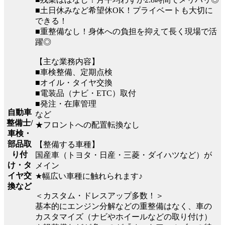
■土日休みなど希望休OK！プライベートも大切に
できる！
■重整備なし！身体への負担を抑えて長く現場で活
躍◎
【主な業務内容】
■車検整備、定期点検
■オイル・タイヤ交換
■電装品（ナビ・ETC）取付
■発注・在庫管理
自動車
など
整備士/
★フロントへの配置転換なし
車検・
部品取
【整備する車種】
り付
国産車（トヨタ・日産・三菱・ダイハツなど）が
け・タ
メイン
イヤ交
★幅広い車種に触れられます♪
換など
＜カスタム・ドレスアップ多数！＞
基本的にエンジン分解などの重整備はなく、車の
カスタマイズ（ナビやホイールなどの取り付け）