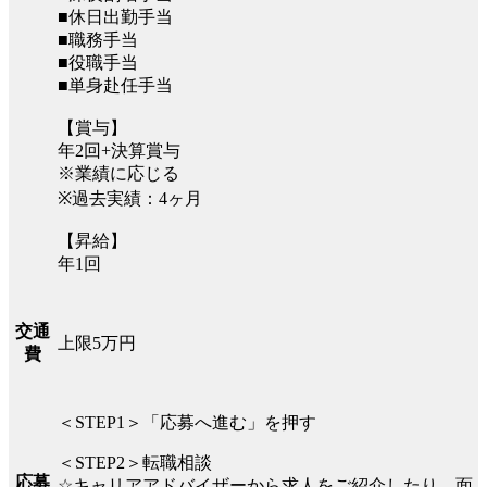
■休日出勤手当
■職務手当
■役職手当
■単身赴任手当
【賞与】
年2回+決算賞与
※業績に応じる
※過去実績：4ヶ月
【昇給】
年1回
交通
上限5万円
費
＜STEP1＞「応募へ進む」を押す
＜STEP2＞転職相談
応募
☆キャリアアドバイザーから求人をご紹介したり、面