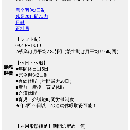
完全週休2日制
残業20時間以内
日勤
正社員
【シフト制】
09:40〜19:10
◇残業は月平均2.8時間（繁忙期は月平均3.95時間）
【休日・休暇】
勤務
■年間休日115日
時間
■完全週休2日制
■有給休暇（年間最大20日）
■産前・産後・育児休暇
■介護休暇
■育児・介護短時間労働制度
★年2回×6日以上の連続休暇取得可能！
【雇用形態補足】期間の定め：無