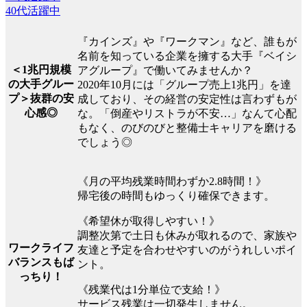
40代活躍中
『カインズ』や『ワークマン』など、誰もが
名前を知っている企業を擁する大手『ベイシ
＜1兆円規模
アグループ』で働いてみませんか？
の大手グルー
2020年10月には「グループ売上1兆円」を達
プ＞抜群の安
成しており、その経営の安定性は言わずもが
心感◎
な。「倒産やリストラが不安…」なんて心配
もなく、のびのびと整備士キャリアを磨ける
でしょう◎
《月の平均残業時間わずか2.8時間！》
帰宅後の時間もゆっくり確保できます。
《希望休が取得しやすい！》
調整次第で土日も休みが取れるので、家族や
ワークライフ
友達と予定を合わせやすいのがうれしいポイ
バランスもば
ント。
っちり！
《残業代は1分単位で支給！》
サービス残業は一切発生しません。