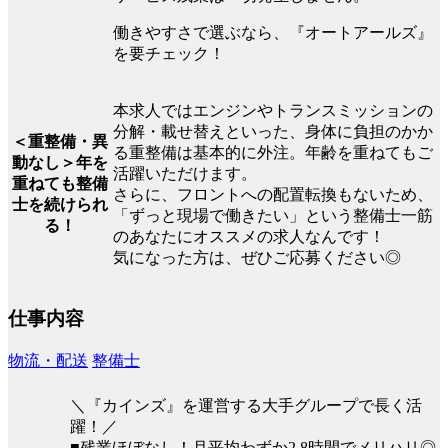
働きやすさで選ぶなら、『オートアールズ』
を要チェック！
本求人ではエンジンやトランスミッションの
分解・載せ替えといった、身体に負担のかか
＜重整備・異
る重整備は基本的に外注。年齢を重ねてもご
動なし＞年を
活躍いただけます。
重ねても整備
さらに、フロントへの配置転換もないため、
士を続けられ
「ずっと現場で働きたい」という整備士一筋
る！
のあなたにオススメの求人なんです！
気になった方は、ぜひご応募ください◎
仕事内容
物流・配送
整備士
＼『カインズ』を運営する大手グループで長く活
躍！／
■残業ほぼなし！月平均わずか2.8時間でメリハリ◎