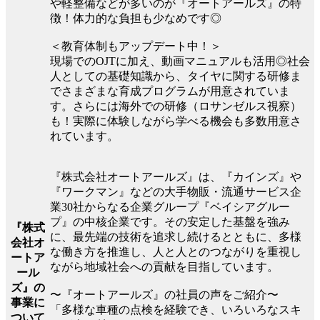
や軽整備などが多いのが『オートアールズ』の特
徴！体力的な負担も少なめです◎
＜教育体制もアップデート中！＞
現場でのOJTに加え、動画マニュアルも活用◎社会
人としての基礎知識から、タイヤに関する研修ま
でさまざまな育成プログラムが用意されていま
す。さらには海外での研修（ロサンゼルス視察）
も！実際に体験しながら学べる機会も多数用意さ
れています。
『株式会社オートアールズ』は、『カインズ』や
『ワークマン』などの大手物販・流通サービス企
業30社からなる企業グループ『ベイシアグルー
プ』の中核企業です。その安定した基盤を強み
『株式
に、最先端の技術を追求し続けるとともに、多様
会社オ
な働き方を推進し、人と人とのつながりを重視し
ートア
ながら地域社会への貢献を目指しています。
ール
ズ』の
〜『オートアールズ』の社員の声をご紹介〜
事業に
「多様な車種の点検を経験でき、いろいろなスキ
ついて