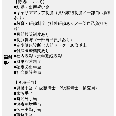
【待遇について】
■結婚・出産祝い金
■キャリアアップ制度（資格取得制度／一部自己負担
あり）
■教育・研修制度（社外研修あり／一部自己負担あ
り）
■月間報奨制度あり
■制服貸与（一部自己負担あり）
■定期健康診断（人間ドック／30歳以上）
■付属医療機関あり
■社内表彰（永年勤続表彰）
福利
■財形貯蓄制度
厚生
■確定拠出年金
■社会保険完備
【各種手当】
■資格手当（1級整備士・2級整備士・検査員）
■家族手当
■時間外手当
■深夜割増手当
■休日出勤手当
■職務手当