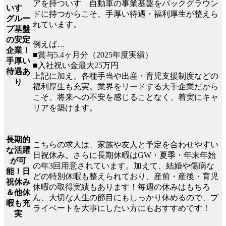
アを持ついすゞ自動車の事業基盤をバックグラウン
いすゞ
ドに持つからこそ、手厚い待遇・福利厚生が整えら
グルー
れています。
プ基盤
の安定
例えば…
企業！
■賞与5.4ヶ月分（2025年度実績）
手厚い
■入社祝い金最大25万円
待遇あ
上記に加え、各種手当や出産・育児支援制度などの
り
福利厚生も充実。業界をリードする大手企業だから
こそ、将来への不安を感じることなく、着実にキャ
リアを築けます。
長期的
こちらの求人は、家族や友人と予定を合わせやすい
な活躍
日祝休み。さらに長期休暇はGW・夏季・年末年始
が可
の年3回用意されています。加えて、結婚や傷病な
能！日
どの特別休暇も整えられており、産前・産後・育児
祝休み
休暇の取得実績もあります！毎週の休みはもちろ
＆他休
ん、大切な人生の節目にもしっかり休めるので、プ
暇も充
ライベートを大事にしたい方にもおすすめです！
実