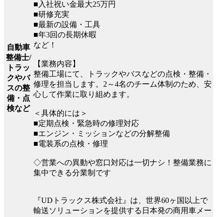
■入社祝い金最大25万円
■研修充実
■最新の設備・工具
■年3回の長期休暇
など！
自動車
整備士/
【業務内容】
トラッ
整備工場にて、トラックやバスなどの点検・整備・
クやバ
修理を担当します。2～4名のチーム体制のため、安
スの整
心して作業に取り組めます。
備・点
検など
＜具体的には＞
■定期点検・緊急時の修理対応
■エンジン・ミッションなどの分解整備
■電装系の点検・修理
◇営業への異動や窓口対応は一切ナシ！整備業務に
集中できる分業制です
『UDトラックス株式会社』は、世界60ヶ国以上で
輸送ソリューションを提供する日本発の商用車メー