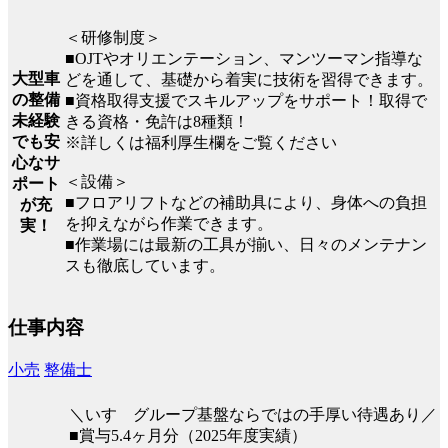
＜研修制度＞
■OJTやオリエンテーション、マンツーマン指導な
大型車
どを通して、基礎から着実に技術を習得できます。
の整備
■資格取得支援でスキルアップをサポート！取得で
未経験
きる資格・免許は8種類！
でも安
※詳しくは福利厚生欄をご覧ください
心なサ
＜設備＞
ポート
■フロアリフトなどの補助具により、身体への負担
が充
を抑えながら作業できます。
実！
■作業場には最新の工具が揃い、日々のメンテナン
スも徹底しています。
仕事内容
小売
整備士
＼いすゞグループ基盤ならではの手厚い待遇あり／
■賞与5.4ヶ月分（2025年度実績）