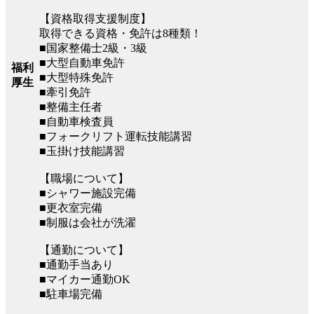
【資格取得支援制度】
取得できる資格・免許は8種類！
■国家整備士2級・3級
■大型自動車免許
福利
■大型特殊免許
厚生
■牽引免許
■整備主任者
■自動車検査員
■フォークリフト運転技能講習
■玉掛け技能講習
【職場について】
■シャワー施設完備
■更衣室完備
■制服は会社が洗濯
【通勤について】
■通勤手当あり
■マイカー通勤OK
■駐車場完備