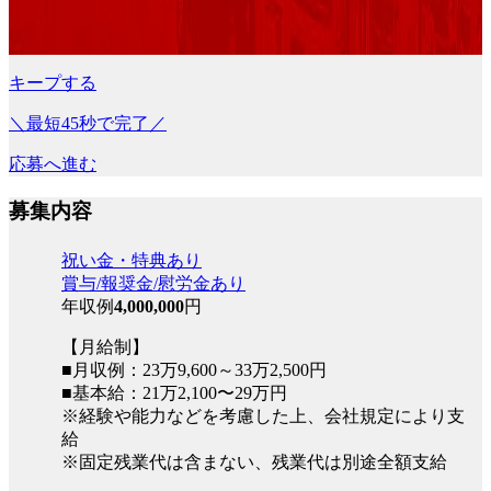
キープする
＼最短45秒で完了／
応募へ進む
募集内容
祝い金・特典あり
賞与/報奨金/慰労金あり
年収例
4,000,000
円
【月給制】
■月収例：23万9,600～33万2,500円
■基本給：21万2,100〜29万円
※経験や能力などを考慮した上、会社規定により支
給
※固定残業代は含まない、残業代は別途全額支給