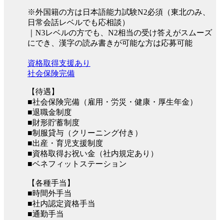
※外国籍の方は日本語能力試験N2必須（東北のみ、
日常会話レベルでも応相談）
｜N3レベルの方でも、N2相当の受け答えがスムーズ
にでき、漢字の読み書きが可能な方は応募可能
資格取得支援あり
社会保険完備
【待遇】
■社会保険完備（雇用・労災・健康・厚生年金）
■退職金制度
■財形貯蓄制度
■制服貸与（クリーニング付き）
■出産・育児支援制度
■資格取得お祝い金（社内規定あり）
■ベネフィットステーション
【各種手当】
■時間外手当
■社内認定資格手当
■通勤手当