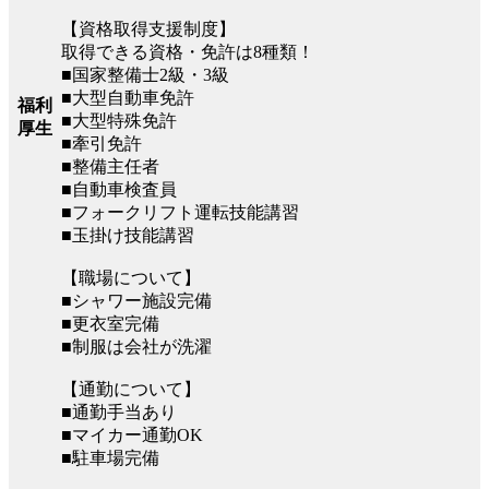
【資格取得支援制度】
取得できる資格・免許は8種類！
■国家整備士2級・3級
■大型自動車免許
福利
■大型特殊免許
厚生
■牽引免許
■整備主任者
■自動車検査員
■フォークリフト運転技能講習
■玉掛け技能講習
【職場について】
■シャワー施設完備
■更衣室完備
■制服は会社が洗濯
【通勤について】
■通勤手当あり
■マイカー通勤OK
■駐車場完備