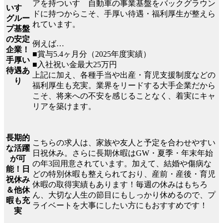
アを持ついすゞ自動車の事業基盤をバックグラウン
いすゞ
ドに持つからこそ、手厚い待遇・福利厚生が整えら
グルー
れています。
プ基盤
の安定
例えば…
企業！
■賞与5.4ヶ月分（2025年度実績）
手厚い
■入社祝い金最大25万円
待遇あ
上記に加え、各種手当や出産・育児支援制度などの
り
福利厚生も充実。業界をリードする大手企業だから
こそ、将来への不安を感じることなく、着実にキャ
リアを築けます。
長期的
こちらの求人は、家族や友人と予定を合わせやすい
な活躍
日祝休み。さらに長期休暇はGW・夏季・年末年始
が可
の年3回用意されています。加えて、結婚や傷病な
能！日
どの特別休暇も整えられており、産前・産後・育児
祝休み
休暇の取得実績もあります！毎週の休みはもちろ
＆他休
ん、大切な人生の節目にもしっかり休めるので、プ
暇も充
ライベートを大事にしたい方にもおすすめです！
実