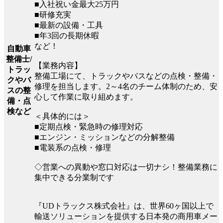
■入社祝い金最大25万円
■研修充実
■最新の設備・工具
■年3回の長期休暇
など！
自動車
整備士/
【業務内容】
トラッ
整備工場にて、トラックやバスなどの点検・整備・
クやバ
修理を担当します。2～4名のチーム体制のため、安
スの整
心して作業に取り組めます。
備・点
検など
＜具体的には＞
■定期点検・緊急時の修理対応
■エンジン・ミッションなどの分解整備
■電装系の点検・修理
◇営業への異動や窓口対応は一切ナシ！整備業務に
集中できる分業制です
『UDトラックス株式会社』は、世界60ヶ国以上で
輸送ソリューションを提供する日本発の商用車メー