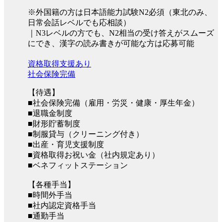
※外国籍の方は日本語能力試験N2必須（東北のみ、
日常会話レベルでも応相談）
｜N3レベルの方でも、N2相当の受け答えがスムーズ
にでき、漢字の読み書きが可能な方は応募可能
資格取得支援あり
社会保険完備
【待遇】
■社会保険完備（雇用・労災・健康・厚生年金）
■退職金制度
■財形貯蓄制度
■制服貸与（クリーニング付き）
■出産・育児支援制度
■資格取得お祝い金（社内規定あり）
■ベネフィットステーション
【各種手当】
■時間外手当
■社内認定資格手当
■通勤手当