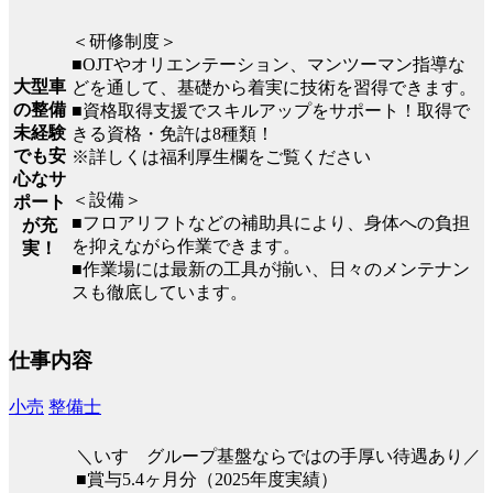
＜研修制度＞
■OJTやオリエンテーション、マンツーマン指導な
大型車
どを通して、基礎から着実に技術を習得できます。
の整備
■資格取得支援でスキルアップをサポート！取得で
未経験
きる資格・免許は8種類！
でも安
※詳しくは福利厚生欄をご覧ください
心なサ
＜設備＞
ポート
■フロアリフトなどの補助具により、身体への負担
が充
を抑えながら作業できます。
実！
■作業場には最新の工具が揃い、日々のメンテナン
スも徹底しています。
仕事内容
小売
整備士
＼いすゞグループ基盤ならではの手厚い待遇あり／
■賞与5.4ヶ月分（2025年度実績）