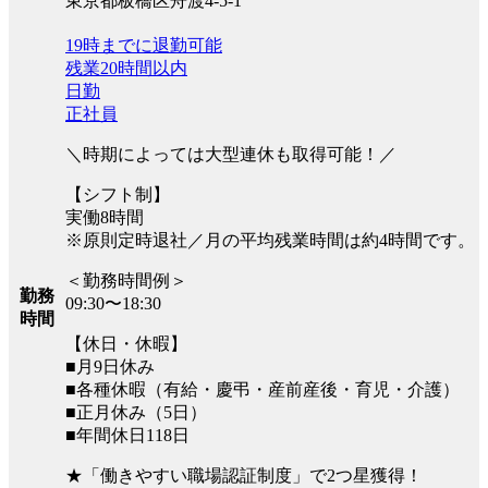
東京都板橋区舟渡4-5-1
19時までに退勤可能
残業20時間以内
日勤
正社員
＼時期によっては大型連休も取得可能！／
【シフト制】
実働8時間
※原則定時退社／月の平均残業時間は約4時間です。
＜勤務時間例＞
勤務
09:30〜18:30
時間
【休日・休暇】
■月9日休み
■各種休暇（有給・慶弔・産前産後・育児・介護）
■正月休み（5日）
■年間休日118日
★「働きやすい職場認証制度」で2つ星獲得！