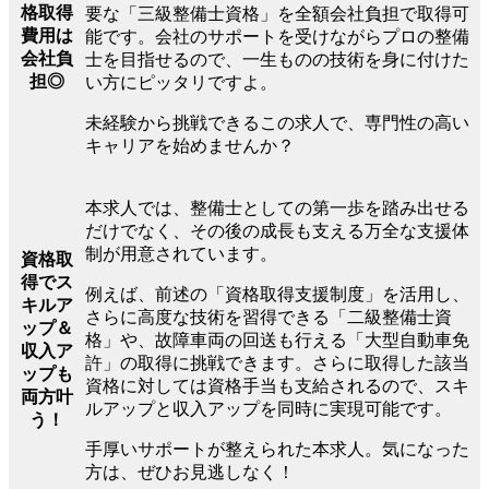
格取得
要な「三級整備士資格」を全額会社負担で取得可
費用は
能です。会社のサポートを受けながらプロの整備
会社負
士を目指せるので、一生ものの技術を身に付けた
担◎
い方にピッタリですよ。
未経験から挑戦できるこの求人で、専門性の高い
キャリアを始めませんか？
本求人では、整備士としての第一歩を踏み出せる
だけでなく、その後の成長も支える万全な支援体
制が用意されています。
資格取
得でス
例えば、前述の「資格取得支援制度」を活用し、
キルア
さらに高度な技術を習得できる「二級整備士資
ップ＆
格」や、故障車両の回送も行える「大型自動車免
収入ア
許」の取得に挑戦できます。さらに取得した該当
ップも
資格に対しては資格手当も支給されるので、スキ
両方叶
ルアップと収入アップを同時に実現可能です。
う！
手厚いサポートが整えられた本求人。気になった
方は、ぜひお見逃しなく！