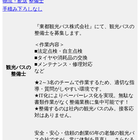
物流・配送
整備士
手積み下ろしなし
『東都観光バス株式会社』にて、観光バスの
整備士を募集します。
＜作業内容＞
■法定点検・自主点検
■タイヤや消耗品の交換
■メンテナンス・修理対応
観光バスの
など
整備士
★2～3名のチームで作業するため、適切な指
導・質問がしやすい環境です。
★IT化によりペーパーレス化を実現。無駄な
書類作業がなく整備業務に集中可能です！
★整備するのは社内の観光バスのみ。接客応
対はありません。
安全・安心・信頼の創業65年の老舗の観光バ
ス会社ですが、常に体制を見直し、さらなる