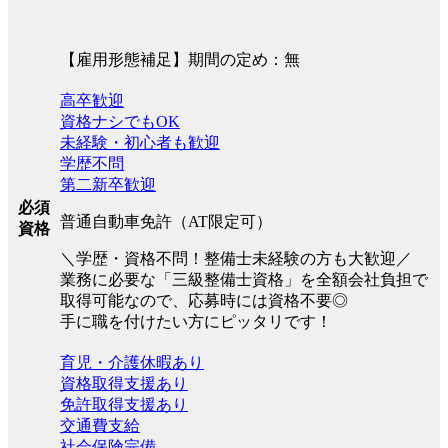
【雇用形態補足】期間の定め：無
高卒歓迎
資格ナシでもOK
未経験・初心者も歓迎
学歴不問
第二新卒歓迎
必須
普通自動車免許（AT限定可）
資格
＼学歴・資格不問！整備士未経験の方も大歓迎／
業務に必要な「三級整備士資格」を全額会社負担で
取得可能なので、応募時には資格不要◎
手に職を付けたい方にピッタリです！
育児・介護休暇あり
資格取得支援あり
免許取得支援あり
交通費支給
社会保険完備