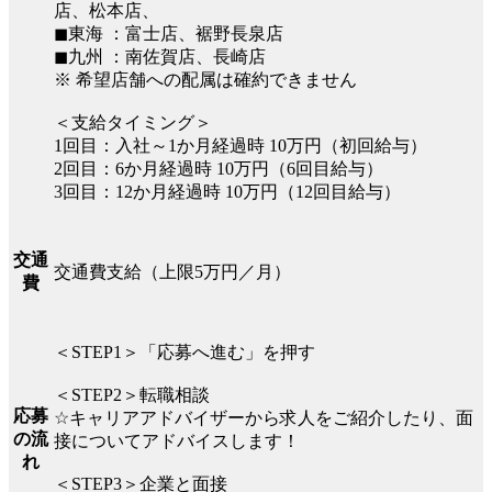
店、松本店、
◼︎東海 ：富士店、裾野長泉店
◼︎九州 ：南佐賀店、長崎店
※ 希望店舗への配属は確約できません
＜支給タイミング＞
1回目：入社～1か月経過時 10万円（初回給与）
2回目：6か月経過時 10万円（6回目給与）
3回目：12か月経過時 10万円（12回目給与）
交通
交通費支給（上限5万円／月）
費
＜STEP1＞「応募へ進む」を押す
＜STEP2＞転職相談
応募
☆キャリアアドバイザーから求人をご紹介したり、面
の流
接についてアドバイスします！
れ
＜STEP3＞企業と面接