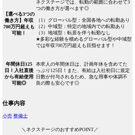
ネクステージでは、転勤の範囲に合わせて3
つの働き方が選べます◎
【選べる3つの
（1）グローバル型：全国各地への転勤あり
働き方】年収
（2）中域型：特定の地域内での転勤あり
700万円超えも
（3）地域型：転居を伴う転勤なし
可能！
★多彩な経験を積めるグローバル型や中域型
では年収700万円超えも目指せます！
本求人の年間休日は、計画年休を含めてた
年間休日125
っぷり125日！また、有給は入社初日に規定
日！入社直後
日数が付与されるため、急な用事や体調不
から有給使用
良の際も安心です◎
可能◎
仕事内容
小売
整備士
＼ネクステージのおすすめPOINT／