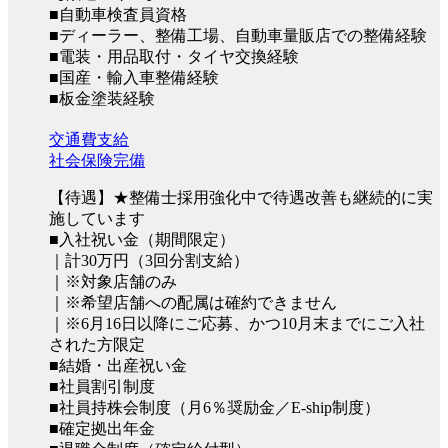
■自動車検査員資格
■ディーラー、整備工場、自動車量販店での整備経験
■電装・用品取付・タイヤ交換経験
■国産・輸入車整備経験
■板金塗装経験
交通費支給
社会保険完備
【待遇】★整備士採用強化中で待遇改善も継続的に実
施しています
■入社祝い金（期間限定）
｜計30万円（3回分割支給）
｜※対象店舗のみ
｜※希望店舗への配属は確約できません
｜※6月16日以降にご応募、かつ10月末までにご入社
された方限定
■結婚・出産祝い金
■社員割引制度
■社員持株会制度（月6％奨励金／E-ship制度）
■確定拠出年金