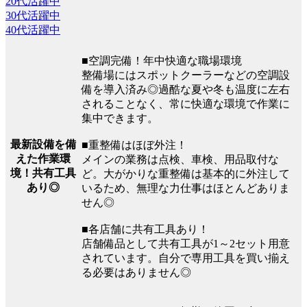
20代活躍中
30代活躍中
40代活躍中
■空調完備！年中快適な職場環境
整備場にはスポットクーラーなどの空調設
備を導入済み◎過酷な夏や冬も温度に左右
されることなく、常に快適な環境で作業に
集中できます。
最新設備を備
■重整備はほぼ外注！
えた作業環
メインの業務は点検、車検、用品取付な
境！共有工具
ど。大がかりな重整備は基本的に外注して
あり◎
いるため、無理な力仕事はほとんどありま
せん◎
■各店舗に共有工具あり！
店舗備品として共有工具が1～2セット用意
されています。自分で専用工具を買い揃え
る必要はありません◎