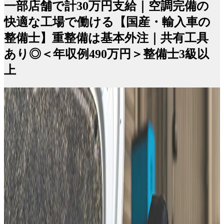
一部店舗で計30万円支給｜空調完備の
快適な工場で働ける【国産・輸入車の
整備士】重整備は基本外注｜共有工具
あり◎＜年収例490万円＞整備士3級以
上