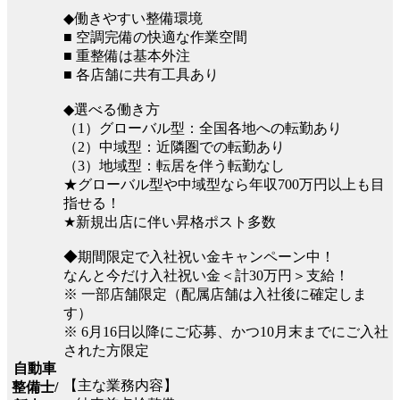
◆働きやすい整備環境
■ 空調完備の快適な作業空間
■ 重整備は基本外注
■ 各店舗に共有工具あり
◆選べる働き方
（1）グローバル型：全国各地への転勤あり
（2）中域型：近隣圏での転勤あり
（3）地域型：転居を伴う転勤なし
★グローバル型や中域型なら年収700万円以上も目
指せる！
★新規出店に伴い昇格ポスト多数
◆期間限定で入社祝い金キャンペーン中！
なんと今だけ入社祝い金＜計30万円＞支給！
※ 一部店舗限定（配属店舗は入社後に確定しま
す）
※ 6月16日以降にご応募、かつ10月末までにご入社
された方限定
自動車
【主な業務内容】
整備士/