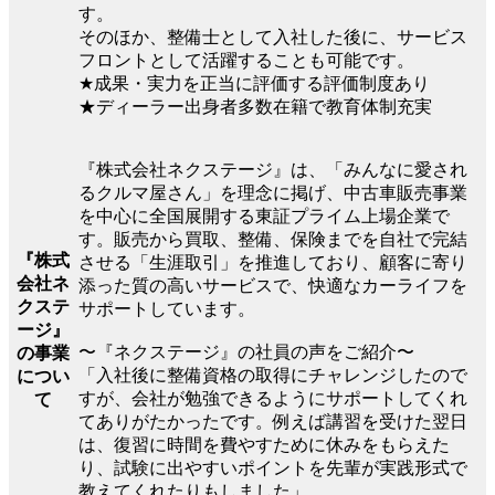
す。
そのほか、整備士として入社した後に、サービス
フロントとして活躍することも可能です。
★成果・実力を正当に評価する評価制度あり
★ディーラー出身者多数在籍で教育体制充実
『株式会社ネクステージ』は、「みんなに愛され
るクルマ屋さん」を理念に掲げ、中古車販売事業
を中心に全国展開する東証プライム上場企業で
す。販売から買取、整備、保険までを自社で完結
『株式
させる「生涯取引」を推進しており、顧客に寄り
会社ネ
添った質の高いサービスで、快適なカーライフを
クステ
サポートしています。
ージ』
〜『ネクステージ』の社員の声をご紹介〜
の事業
「入社後に整備資格の取得にチャレンジしたので
につい
すが、会社が勉強できるようにサポートしてくれ
て
てありがたかったです。例えば講習を受けた翌日
は、復習に時間を費やすために休みをもらえた
り、試験に出やすいポイントを先輩が実践形式で
教えてくれたりもしました」