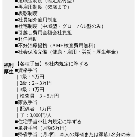
■退職金制度（確定給付型）
■再雇用制度（65歳まで）
■表彰制度
■社員紹介雇用制度
■社宅制度（中域型・グローバル型のみ）
■引越し費用全額会社負担
■赴任補助
■不妊治療提携（AMH検査費用無料）
■社会保険完備（健康・雇用・労災・厚生年金）
【各種手当】※社内規定に準ずる
福利
■資格手当
厚生
｜1級：5万円
｜2級：2～3万円
｜3級：1万円
｜検査員：3～5万円
■家族手当
｜配偶者：1万円
｜子：3,000円/人
■住宅手当※社内規定に準ずる
■単身手当（月額5万円）
■帰省手当（月2回、本人の帰省または家族1名分の来