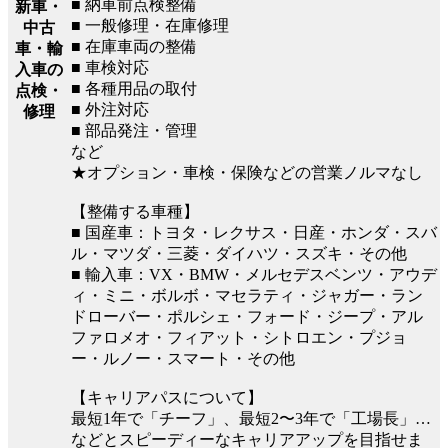
■ 納車前点検整備
新車・
■ 一般修理・在庫修理
中古
■ 在庫車両の整備
車・輸
■ 車検対応
入車の
■ 各種用品の取付
点検・
■ 外注対応
修理
■ 部品発注・管理
など
★オプション・車検・保険などの営業ノルマなし
【整備する車種】
■ 国産車：トヨタ・レクサス・日産・ホンダ・スバ
ル・マツダ・三菱・ダイハツ・スズキ・その他
■ 輸入車：VX・BMW・メルセデスベンツ・アウデ
ィ・ミニ・ボルボ・マセラティ・ジャガー・ラン
ドローバー・ポルシェ・フォード・ジープ・アル
ファロメオ・フィアット・シトロエン・プジョ
ー・ルノー・スマート・その他
【キャリアパスについて】
最短1年で「チーフ」、最短2〜3年で「工場長」…
などとスピーディーなキャリアアップを目指せま