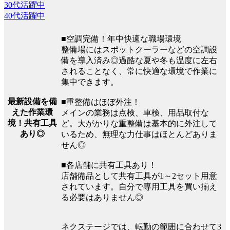
30代活躍中
40代活躍中
■空調完備！年中快適な職場環境
整備場にはスポットクーラーなどの空調設
備を導入済み◎過酷な夏や冬も温度に左右
されることなく、常に快適な環境で作業に
集中できます。
最新設備を備
■重整備はほぼ外注！
えた作業環
メインの業務は点検、車検、用品取付な
境！共有工具
ど。大がかりな重整備は基本的に外注して
あり◎
いるため、無理な力仕事はほとんどありま
せん◎
■各店舗に共有工具あり！
店舗備品として共有工具が1～2セット用意
されています。自分で専用工具を買い揃え
る必要はありません◎
ネクステージでは、転勤の範囲に合わせて3