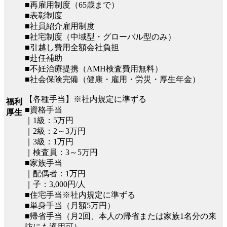
■再雇用制度（65歳まで）
■表彰制度
■社員紹介雇用制度
■社宅制度（中域型・グローバル型のみ）
■引越し費用全額会社負担
■赴任補助
■不妊治療提携（AMH検査費用無料）
■社会保険完備（健康・雇用・労災・厚生年金）
【各種手当】※社内規定に準ずる
福利
■資格手当
厚生
｜1級：5万円
｜2級：2～3万円
｜3級：1万円
｜検査員：3～5万円
■家族手当
｜配偶者：1万円
｜子：3,000円/人
■住宅手当※社内規定に準ずる
■単身手当（月額5万円）
■帰省手当（月2回、本人の帰省または家族1名分の来
訪にも適用可）