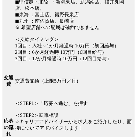
◼︎甲信越・北陸 ：新潟東店、新潟南店、福井丸岡
店、松本店、
◼︎東海 ：富士店、裾野長泉店
◼︎九州 ：南佐賀店、長崎店
※ 希望店舗への配属は確約できません
＜支給タイミング＞
1回目：入社～1か月経過時 10万円（初回給与）
2回目：6か月経過時 10万円（6回目給与）
3回目：12か月経過時 10万円（12回目給与）
交通
交通費支給（上限5万円／月）
費
＜STEP1＞「応募へ進む」を押す
＜STEP2＞転職相談
応募
☆キャリアアドバイザーから求人をご紹介したり、面
の流
接についてアドバイスします！
れ