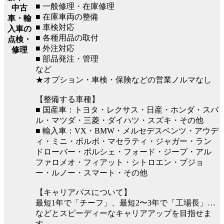
■ 一般修理・在庫修理
中古
■ 在庫車両の整備
車・輸
■ 車検対応
入車の
■ 各種用品の取付
点検・
■ 外注対応
修理
■ 部品発注・管理
など
★オプション・車検・保険などの営業ノルマなし
【整備する車種】
■ 国産車：トヨタ・レクサス・日産・ホンダ・スバ
ル・マツダ・三菱・ダイハツ・スズキ・その他
■ 輸入車：VX・BMW・メルセデスベンツ・アウデ
ィ・ミニ・ボルボ・マセラティ・ジャガー・ラン
ドローバー・ポルシェ・フォード・ジープ・アル
ファロメオ・フィアット・シトロエン・プジョ
ー・ルノー・スマート・その他
【キャリアパスについて】
最短1年で「チーフ」、最短2〜3年で「工場長」…
などとスピーディーなキャリアアップを目指せま
す。