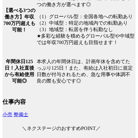
つの働き方が選べます◎
【選べる3つの
（1）グローバル型：全国各地への転勤あり
働き方】年収
（2）中域型：特定の地域内での転勤あり
700万円超えも
（3）地域型：転居を伴う転勤なし
可能！
★多彩な経験を積めるグローバル型や中域型
では年収700万円超えも目指せます！
本求人の年間休日は、計画年休を含めてた
年間休日125
っぷり125日！また、有給は入社初日に規定
日！入社直後
日数が付与されるため、急な用事や体調不
から有給使用
良の際も安心です◎
可能◎
仕事内容
小売
整備士
＼ネクステージのおすすめPOINT／