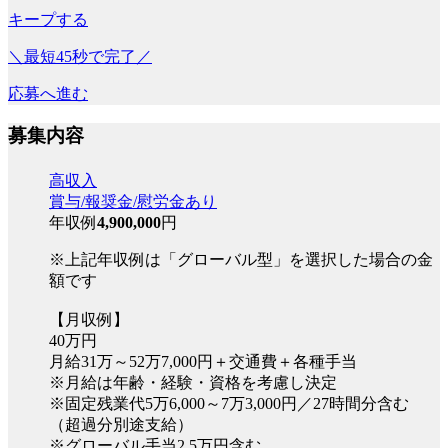
キープする
＼最短45秒で完了／
応募へ進む
募集内容
高収入
賞与/報奨金/慰労金あり
年収例
4,900,000
円
※上記年収例は「グローバル型」を選択した場合の金
額です
【月収例】
40万円
月給31万～52万7,000円＋交通費＋各種手当
※月給は年齢・経験・資格を考慮し決定
※固定残業代5万6,000～7万3,000円／27時間分含む
（超過分別途支給）
※グローバル手当2.5万円含む