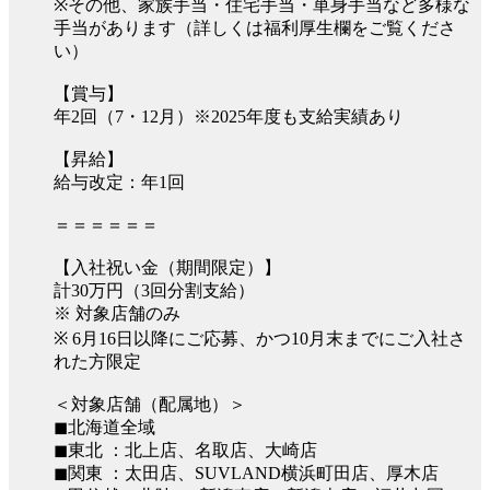
※その他、家族手当・住宅手当・単身手当など多様な
手当があります（詳しくは福利厚生欄をご覧くださ
い）
【賞与】
年2回（7・12月）※2025年度も支給実績あり
【昇給】
給与改定：年1回
＝＝＝＝＝＝
【入社祝い金（期間限定）】
計30万円（3回分割支給）
※ 対象店舗のみ
※ 6月16日以降にご応募、かつ10月末までにご入社さ
れた方限定
＜対象店舗（配属地）＞
◼︎北海道全域
◼︎東北 ：北上店、名取店、大崎店
◼︎関東 ：太田店、SUVLAND横浜町田店、厚木店