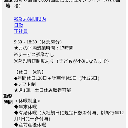
接）
地
残業20時間以内
日勤
正社員
9:30～18:30（休憩60分）
★月の平均残業時間：17時間
※サービス残業なし
※育児時短制度あり（子どもが小3になるまで）
【休日・休暇】
◆年間休日120日＋計画年休5日（計125日）
◆シフト制
★月1回、土日休み取得可能
勤務
＜休暇制度＞
時間
◆年末休暇
◆有給休暇（入社初日に規定日数を付与、以降毎年12
月1日に一斉付与）
◆産前産後休暇