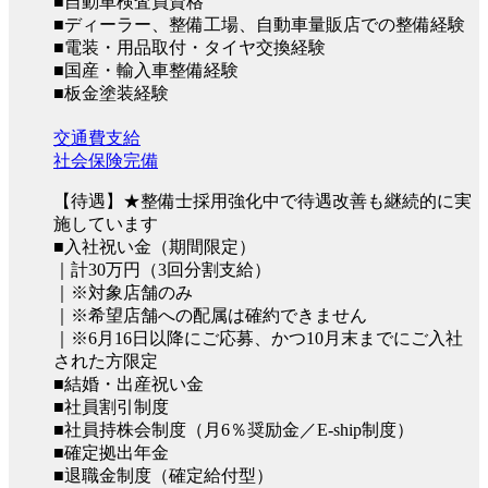
■自動車検査員資格
■ディーラー、整備工場、自動車量販店での整備経験
■電装・用品取付・タイヤ交換経験
■国産・輸入車整備経験
■板金塗装経験
交通費支給
社会保険完備
【待遇】★整備士採用強化中で待遇改善も継続的に実
施しています
■入社祝い金（期間限定）
｜計30万円（3回分割支給）
｜※対象店舗のみ
｜※希望店舗への配属は確約できません
｜※6月16日以降にご応募、かつ10月末までにご入社
された方限定
■結婚・出産祝い金
■社員割引制度
■社員持株会制度（月6％奨励金／E-ship制度）
■確定拠出年金
■退職金制度（確定給付型）