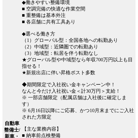
◆働きやすい整備環境
■ 空調完備の快適な作業空間
■ 重整備は基本外注
■ 各店舗に共有工具あり
◆選べる働き方
（1）グローバル型：全国各地への転勤あり
（2）中域型：近隣圏での転勤あり
（3）地域型：転居を伴う転勤なし
★グローバル型や中域型なら年収700万円以上も目
指せる！
★新規出店に伴い昇格ポスト多数
◆期間限定で入社祝い金キャンペーン中！
なんと今だけ入社祝い金＜計30万円＞支給！
※ 一部店舗限定（配属店舗は入社後に確定しま
す）
※ 6月16日以降にご応募、かつ10月末までにご入社
された方限定
自動車
【主な業務内容】
整備士/
■ 納車前点検整備
新車・