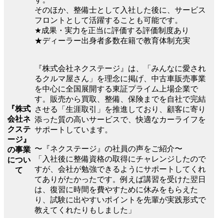
そのほか、整備士として入社した後に、サービス
フロントとして活躍することも可能です。
★成果・実力を正当に評価する評価制度あり
★ディーラー出身者多数在籍で教育体制充実
『株式会社ネクステージ』は、「みんなに愛され
るクルマ屋さん」を理念に掲げ、中古車販売事業
を中心に全国展開する東証プライム上場企業で
す。販売から買取、整備、保険までを自社で完結
『株式
させる「生涯取引」を推進しており、顧客に寄り
会社ネ
添った質の高いサービスで、快適なカーライフを
クステ
サポートしています。
ージ』
〜『ネクステージ』の社員の声をご紹介〜
の事業
「入社後に整備資格の取得にチャレンジしたので
につい
すが、会社が勉強できるようにサポートしてくれ
て
てありがたかったです。例えば講習を受けた翌日
は、復習に時間を費やすために休みをもらえた
り、試験に出やすいポイントを先輩が実践形式で
教えてくれたりもしました」