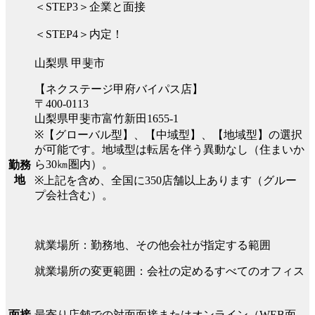
＜STEP3＞企業と面接
＜STEP4＞内定！
山梨県 甲斐市
【ネクステージ甲府バイパス店】
〒400-0113
山梨県甲斐市富竹新田1655-1
※【グローバル型】、【中域型】、【地域型】の選択
が可能です。地域型は転居を伴う異動なし（住まいか
ら30㎞圏内）。
勤務
地
※上記を含め、全国に350店舗以上あります（グルー
プ会社含む）。
就業場所：勤務地、その他会社が指定する範囲
就業場所の変更範囲：会社の定めるすべてのオフィス
最寄り店舗での対面面接またはオンライン（WEB面
面接