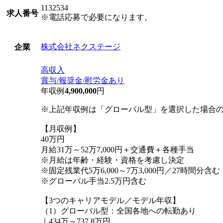
1132534
求人番号
※電話応募で必要になります。
株式会社ネクステージ
企業
高収入
賞与/報奨金/慰労金あり
年収例
4,900,000
円
※上記年収例は「グローバル型」を選択した場合
【月収例】
40万円
月給31万～52万7,000円＋交通費＋各種手当
※月給は年齢・経験・資格を考慮し決定
※固定残業代5万6,000～7万3,000円／27時間分
※グローバル手当2.5万円含む
【3つのキャリアモデル／モデル年収】
（1）グローバル型：全国各地への転勤あり
｜434万～737.8万円