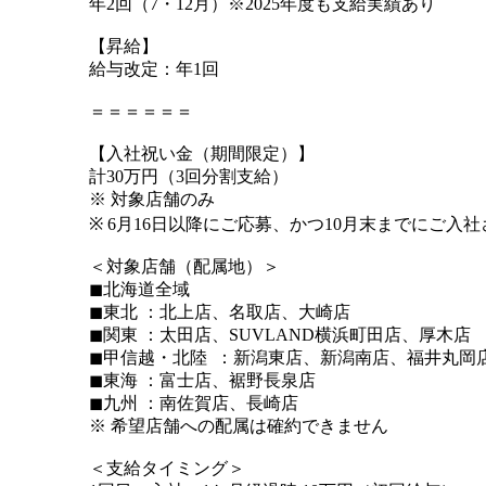
年2回（7・12月）※2025年度も支給実績あり
【昇給】
給与改定：年1回
＝＝＝＝＝＝
【入社祝い金（期間限定）】
計30万円（3回分割支給）
※ 対象店舗のみ
※ 6月16日以降にご応募、かつ10月末までにご入
＜対象店舗（配属地）＞
◼︎北海道全域
◼︎東北 ：北上店、名取店、大崎店
◼︎関東 ：太田店、SUVLAND横浜町田店、厚木店
◼︎甲信越・北陸 ：新潟東店、新潟南店、福井丸岡
◼︎東海 ：富士店、裾野長泉店
◼︎九州 ：南佐賀店、長崎店
※ 希望店舗への配属は確約できません
＜支給タイミング＞