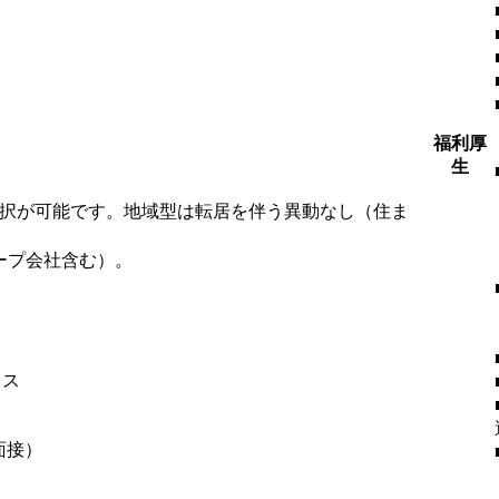
福利厚
生
選択が可能です。地域型は転居を伴う異動なし（住ま
ープ会社含む）。
ィス
面接）