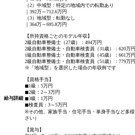
（2）中域型：特定の地域内での転勤あり
｜392万～712.6万円
（3）地域型：転勤なし
｜364万～695.8万円
【所持資格ごとのモデル年収】
2級自動車整備士（27歳）：494万円
2級自動車整備士・自動車検査員（31歳）：620万
1級自動車整備士・自動車検査員（45歳）：661万
2級自動車整備士・自動車検査員（51歳）：779万
※「地域型」を選択した場合の年収例です
【資格手当】
◼︎1級：5万円
◼︎2級：2～3万円
給与詳細
◼︎3級：1万円
◼︎検査員：3～5万円
※その他、家族手当・住宅手当・単身手当など多
さい）
【賞与】