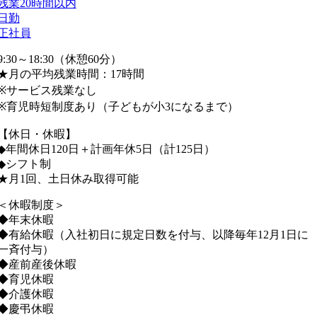
残業20時間以内
日勤
正社員
9:30～18:30（休憩60分）
★月の平均残業時間：17時間
※サービス残業なし
※育児時短制度あり（子どもが小3になるまで）
【休日・休暇】
◆年間休日120日＋計画年休5日（計125日）
◆シフト制
★月1回、土日休み取得可能
＜休暇制度＞
◆年末休暇
◆有給休暇（入社初日に規定日数を付与、以降毎年12月1日に
一斉付与）
◆産前産後休暇
◆育児休暇
◆介護休暇
◆慶弔休暇