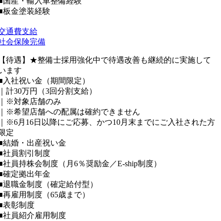
■国産・輸入車整備経験
■板金塗装経験
交通費支給
社会保険完備
【待遇】★整備士採用強化中で待遇改善も継続的に実施して
います
■入社祝い金（期間限定）
｜計30万円（3回分割支給）
｜※対象店舗のみ
｜※希望店舗への配属は確約できません
｜※6月16日以降にご応募、かつ10月末までにご入社された方
限定
■結婚・出産祝い金
■社員割引制度
■社員持株会制度（月6％奨励金／E-ship制度）
■確定拠出年金
■退職金制度（確定給付型）
■再雇用制度（65歳まで）
■表彰制度
■社員紹介雇用制度