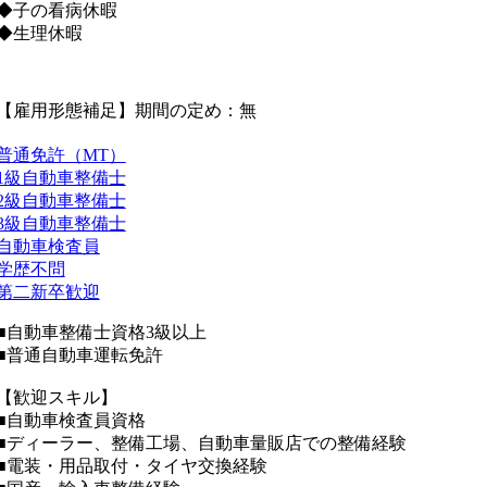
◆子の看病休暇
◆生理休暇
【雇用形態補足】期間の定め：無
普通免許（MT）
1級自動車整備士
2級自動車整備士
3級自動車整備士
自動車検査員
学歴不問
第二新卒歓迎
■自動車整備士資格3級以上
■普通自動車運転免許
【歓迎スキル】
■自動車検査員資格
■ディーラー、整備工場、自動車量販店での整備経験
■電装・用品取付・タイヤ交換経験