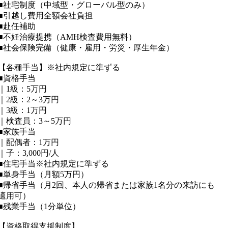
■社宅制度（中域型・グローバル型のみ）
■引越し費用全額会社負担
■赴任補助
■不妊治療提携（AMH検査費用無料）
■社会保険完備（健康・雇用・労災・厚生年金）
【各種手当】※社内規定に準ずる
■資格手当
｜1級：5万円
｜2級：2～3万円
｜3級：1万円
｜検査員：3～5万円
■家族手当
｜配偶者：1万円
｜子：3,000円/人
■住宅手当※社内規定に準ずる
■単身手当（月額5万円）
■帰省手当（月2回、本人の帰省または家族1名分の来訪にも
適用可）
■残業手当（1分単位）
【資格取得支援制度】