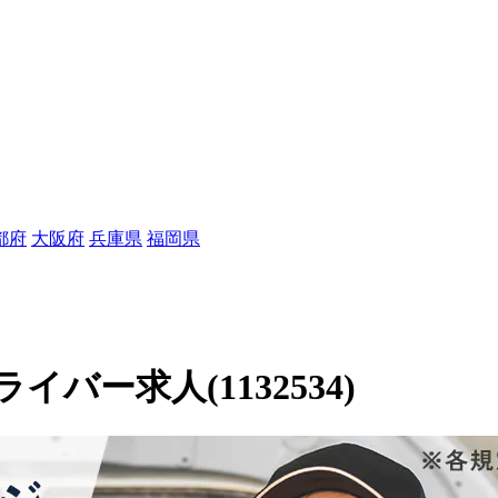
都府
大阪府
兵庫県
福岡県
ー求人(1132534)