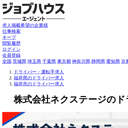
求人掲載希望の企業様
仕事検索
キープ
閲覧履歴
ログイン
会員登録
全国
茨城県
埼玉県
千葉県
東京都
神奈川県
静岡県
愛知県
京
ドライバー・運転手求人
福井県のドライバー求人
福井市のドライバー求人
株式会社ネクステージのドライバ