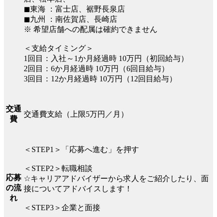
◼︎東海 ：富士店、裾野長泉店
◼︎九州 ：南佐賀店、長崎店
※ 希望店舗への配属は確約できません
＜支給タイミング＞
1回目：入社～1か月経過時 10万円（初回給与）
2回目：6か月経過時 10万円（6回目給与）
3回目：12か月経過時 10万円（12回目給与）
交通
交通費支給（上限5万円／月）
費
＜STEP1＞「応募へ進む」を押す
＜STEP2＞転職相談
応募
☆キャリアアドバイザーから求人をご紹介したり、面
の流
接についてアドバイスします！
れ
＜STEP3＞企業と面接