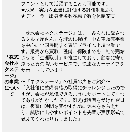
フロントとして活躍することも可能です。
★成果・実力を正当に評価する評価制度あり
★ディーラー出身者多数在籍で教育体制充実
『株式会社ネクステージ』は、「みんなに愛され
るクルマ屋さん」を理念に掲げ、中古車販売事業
を中心に全国展開する東証プライム上場企業で
す。販売から買取、整備、保険までを自社で完結
『株式
させる「生涯取引」を推進しており、顧客に寄り
会社ネ
添った質の高いサービスで、快適なカーライフを
クステ
サポートしています。
ージ』
〜『ネクステージ』の社員の声をご紹介〜
の事業
「入社後に整備資格の取得にチャレンジしたので
につい
すが、会社が勉強できるようにサポートしてくれ
て
てありがたかったです。例えば講習を受けた翌日
は、復習に時間を費やすために休みをもらえた
り、試験に出やすいポイントを先輩が実践形式で
教えてくれたりもしました」