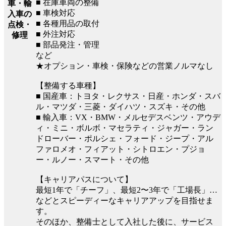
■ 在庫車両の整備
車・輸
■ 車検対応
入車の
■ 各種用品の取付
点検・
■ 外注対応
修理
■ 部品発注・管理
など
★オプション・車検・保険などの営業ノルマなし
【整備する車種】
■ 国産車：トヨタ・レクサス・日産・ホンダ・スバ
ル・マツダ・三菱・ダイハツ・スズキ・その他
■ 輸入車：VX・BMW・メルセデスベンツ・アウデ
ィ・ミニ・ボルボ・マセラティ・ジャガー・ラン
ドローバー・ポルシェ・フォード・ジープ・アル
ファロメオ・フィアット・シトロエン・プジョ
ー・ルノー・スマート・その他
【キャリアパスについて】
最短1年で「チーフ」、最短2〜3年で「工場長」…
などとスピーディーなキャリアアップを目指せま
す。
そのほか、整備士として入社した後に、サービス