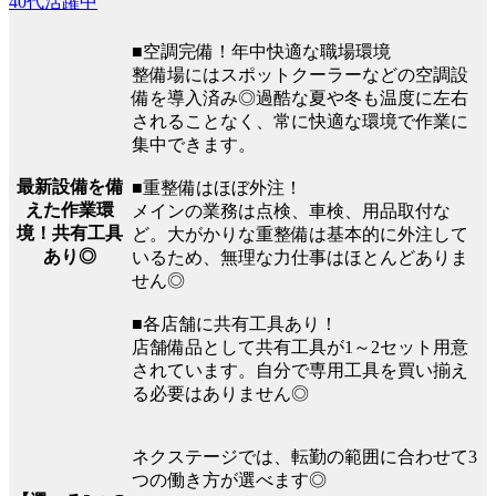
40代活躍中
■空調完備！年中快適な職場環境
整備場にはスポットクーラーなどの空調設
備を導入済み◎過酷な夏や冬も温度に左右
されることなく、常に快適な環境で作業に
集中できます。
最新設備を備
■重整備はほぼ外注！
えた作業環
メインの業務は点検、車検、用品取付な
境！共有工具
ど。大がかりな重整備は基本的に外注して
あり◎
いるため、無理な力仕事はほとんどありま
せん◎
■各店舗に共有工具あり！
店舗備品として共有工具が1～2セット用意
されています。自分で専用工具を買い揃え
る必要はありません◎
ネクステージでは、転勤の範囲に合わせて3
つの働き方が選べます◎