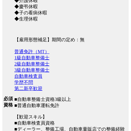
◆介護休暇
◆慶弔休暇
◆子の看病休暇
◆生理休暇
【雇用形態補足】期間の定め：無
普通免許（MT）
1級自動車整備士
2級自動車整備士
3級自動車整備士
自動車検査員
学歴不問
第二新卒歓迎
必須
■自動車整備士資格3級以上
資格
■普通自動車運転免許
【歓迎スキル】
■自動車検査員資格
■ディーラー、整備工場、自動車量販店での整備経験