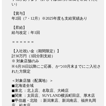
い）
【賞与】
年2回（7・12月）※2025年度も支給実績あり
【昇給】
給与改定：年1回
＝＝＝＝＝＝
【入社祝い金（期間限定）】
計30万円（3回分割支給）
※ 対象店舗のみ
※ 6月16日以降にご応募、かつ10月末までにご入社さ
れた方限定
＜対象店舗（配属地）＞
◼︎北海道全域
◼︎東北 ：北上店、名取店、大崎店
◼︎関東 ：太田店、SUVLAND横浜町田店、厚木店
◼︎甲信越・北陸 ：新潟東店、新潟南店、福井丸岡
店、松本店、