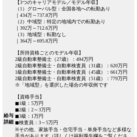
【3つのキャリアモデル／モデル年収】
（1）グローバル型：全国各地への転勤あり
｜434万～737.8万円
（2）中域型：特定の地域内での転勤あり
｜392万～712.6万円
（3）地域型：転勤なし
｜364万～695.8万円
【所持資格ごとのモデル年収】
2級自動車整備士（27歳）：494万円
2級自動車整備士・自動車検査員（31歳）：620万円
1級自動車整備士・自動車検査員（45歳）：661万円
2級自動車整備士・自動車検査員（51歳）：779万円
※「地域型」を選択した場合の年収例です
【資格手当】
◼︎1級：5万円
◼︎2級：2～3万円
給与
◼︎3級：1万円
詳細
◼︎検査員：3～5万円
※その他、家族手当・住宅手当・単身手当など多様な
手当があります（詳しくは福利厚生欄をご覧くださ