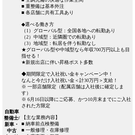
■ 重整備は基本外注
■ 各店舗に共有工具あり
◆選べる働き方
（1）グローバル型：全国各地への転勤あり
（2）中域型：近隣圏での転勤あり
（3）地域型：転居を伴う転勤なし
★グローバル型や中域型なら年収700万円以上も目
指せる！
★新規出店に伴い昇格ポスト多数
◆期間限定で入社祝い金キャンペーン中！
なんと今だけ入社祝い金＜計30万円＞支給！
※ 一部店舗限定（配属店舗は入社後に確定しま
す）
※ 6月16日以降にご応募、かつ10月末までにご入社
された方限定
自動車
【主な業務内容】
整備士/
■ 納車前点検整備
新車・
■ 一般修理・在庫修理
中古