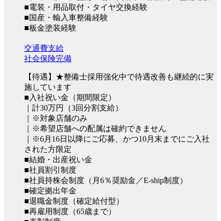
■電装・用品取付・タイヤ交換経験
■国産・輸入車整備経験
■板金塗装経験
交通費支給
社会保険完備
【待遇】★整備士採用強化中で待遇改善も継続的に実
施しています
■入社祝い金（期間限定）
｜計30万円（3回分割支給）
｜※対象店舗のみ
｜※希望店舗への配属は確約できません
｜※6月16日以降にご応募、かつ10月末までにご入社
された方限定
■結婚・出産祝い金
■社員割引制度
■社員持株会制度（月6％奨励金／E-ship制度）
■確定拠出年金
■退職金制度（確定給付型）
■再雇用制度（65歳まで）