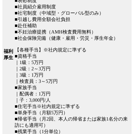
■表彰制度
■社員紹介雇用制度
■社宅制度（中域型・グローバル型のみ）
■引越し費用全額会社負担
■赴任補助
■不妊治療提携（AMH検査費用無料）
■社会保険完備（健康・雇用・労災・厚生年金）
【各種手当】※社内規定に準ずる
福利
■資格手当
厚生
｜1級：5万円
｜2級：2～3万円
｜3級：1万円
｜検査員：3～5万円
■家族手当
｜配偶者：1万円
｜子：3,000円/人
■住宅手当※社内規定に準ずる
■単身手当（月額5万円）
■帰省手当（月2回、本人の帰省または家族1名分の来
訪にも適用可）
■残業手当（1分単位）