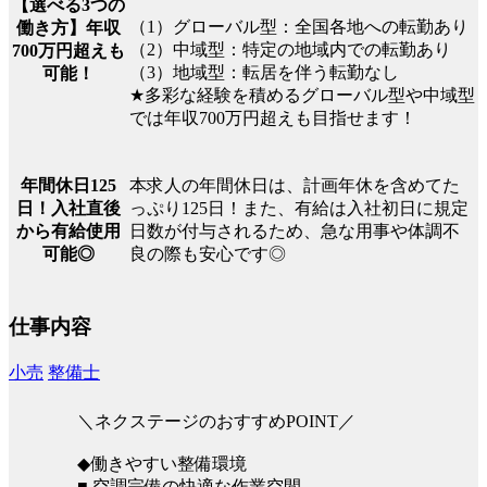
【選べる3つの
（1）グローバル型：全国各地への転勤あり
働き方】年収
（2）中域型：特定の地域内での転勤あり
700万円超えも
（3）地域型：転居を伴う転勤なし
可能！
★多彩な経験を積めるグローバル型や中域型
では年収700万円超えも目指せます！
本求人の年間休日は、計画年休を含めてた
年間休日125
っぷり125日！また、有給は入社初日に規定
日！入社直後
日数が付与されるため、急な用事や体調不
から有給使用
良の際も安心です◎
可能◎
仕事内容
小売
整備士
＼ネクステージのおすすめPOINT／
◆働きやすい整備環境
■ 空調完備の快適な作業空間