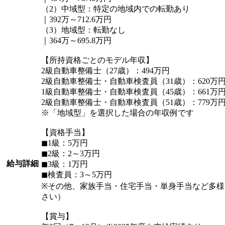
（2）中域型：特定の地域内での転勤あり
｜392万～712.6万円
（3）地域型：転勤なし
｜364万～695.8万円
【所持資格ごとのモデル年収】
2級自動車整備士（27歳）：494万円
2級自動車整備士・自動車検査員（31歳）：620万
1級自動車整備士・自動車検査員（45歳）：661万
2級自動車整備士・自動車検査員（51歳）：779万
※「地域型」を選択した場合の年収例です
【資格手当】
◼︎1級：5万円
◼︎2級：2～3万円
給与詳細
◼︎3級：1万円
◼︎検査員：3～5万円
※その他、家族手当・住宅手当・単身手当など多
さい）
【賞与】