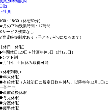
残業20時間以内
日勤
正社員
9:30～18:30（休憩60分）
★月の平均残業時間：17時間
※サービス残業なし
※育児時短制度あり（子どもが小3になるまで）
【休日・休暇】
◆年間休日120日＋計画年休5日（計125日）
◆シフト制
★月1回、土日休み取得可能
＜休暇制度＞
◆年末休暇
◆有給休暇（入社初日に規定日数を付与、以降毎年12月1日に
一斉付与）
◆産前産後休暇
◆育児休暇
◆介護休暇
◆慶弔休暇