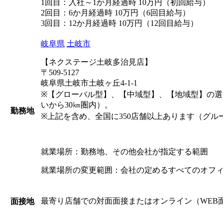
1回目：入社～1か月経過時 10万円（初回給与）
2回目：6か月経過時 10万円（6回目給与）
3回目：12か月経過時 10万円（12回目給与）
岐阜県
土岐市
【ネクステージ土岐多治見店】
〒509-5127
岐阜県土岐市土岐ヶ丘4-1-1
※【グローバル型】、【中域型】、【地域型】の
いから30㎞圏内）。
勤務地
※上記を含め、全国に350店舗以上あります（グル
就業場所：勤務地、その他会社が指定する範囲
就業場所の変更範囲：会社の定めるすべてのオフ
最寄り店舗での対面面接またはオンライン（WEB
面接地