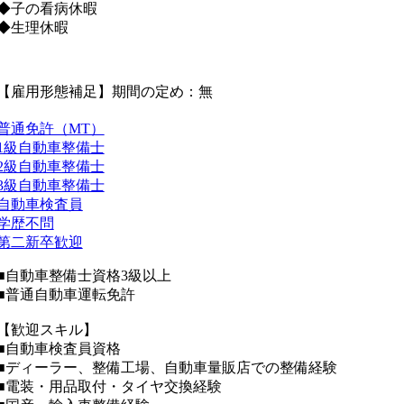
◆子の看病休暇
◆生理休暇
【雇用形態補足】期間の定め：無
普通免許（MT）
1級自動車整備士
2級自動車整備士
3級自動車整備士
自動車検査員
学歴不問
第二新卒歓迎
■自動車整備士資格3級以上
■普通自動車運転免許
【歓迎スキル】
■自動車検査員資格
■ディーラー、整備工場、自動車量販店での整備経験
■電装・用品取付・タイヤ交換経験