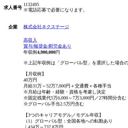
1132495
求人番号
※電話応募で必要になります。
株式会社ネクステージ
企業
高収入
賞与/報奨金/慰労金あり
年収例
4,900,000
円
※上記年収例は「グローバル型」を選択した場合
【月収例】
40万円
月給31万～52万7,000円＋交通費＋各種手当
※月給は年齢・経験・資格を考慮し決定
※固定残業代5万6,000～7万3,000円／27時間分
※グローバル手当2.5万円含む
【3つのキャリアモデル／モデル年収】
（1）グローバル型：全国各地への転勤あり
｜434万～737.8万円