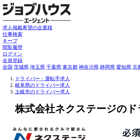
求人掲載希望の企業様
仕事検索
キープ
閲覧履歴
ログイン
会員登録
全国
茨城県
埼玉県
千葉県
東京都
神奈川県
静岡県
愛知県
京
ドライバー・運転手求人
岐阜県のドライバー求人
土岐市のドライバー求人
株式会社ネクステージのドライバ