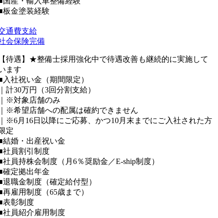
■国産・輸入車整備経験
■板金塗装経験
交通費支給
社会保険完備
【待遇】★整備士採用強化中で待遇改善も継続的に実施して
います
■入社祝い金（期間限定）
｜計30万円（3回分割支給）
｜※対象店舗のみ
｜※希望店舗への配属は確約できません
｜※6月16日以降にご応募、かつ10月末までにご入社された方
限定
■結婚・出産祝い金
■社員割引制度
■社員持株会制度（月6％奨励金／E-ship制度）
■確定拠出年金
■退職金制度（確定給付型）
■再雇用制度（65歳まで）
■表彰制度
■社員紹介雇用制度