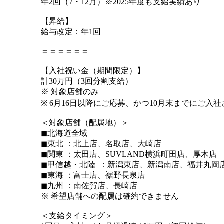
年2回（7・12月）※2025年度も支給実績あり
【昇給】
給与改定：年1回
＝＝＝＝＝＝
【入社祝い金（期間限定）】
計30万円（3回分割支給）
※ 対象店舗のみ
※ 6月16日以降にご応募、かつ10月末までにご入
＜対象店舗（配属地）＞
◼︎北海道全域
◼︎東北 ：北上店、名取店、大崎店
◼︎関東 ：太田店、SUVLAND横浜町田店、厚木店
◼︎甲信越・北陸 ：新潟東店、新潟南店、福井丸岡
◼︎東海 ：富士店、裾野長泉店
◼︎九州 ：南佐賀店、長崎店
※ 希望店舗への配属は確約できません
＜支給タイミング＞