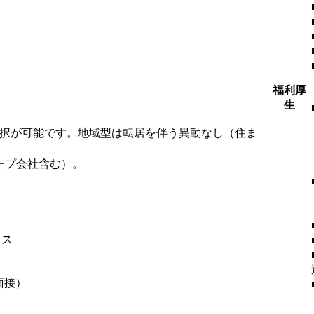
福利厚
生
選択が可能です。地域型は転居を伴う異動なし（住ま
ープ会社含む）。
ィス
面接）