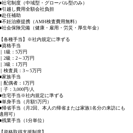
■社宅制度（中域型・グローバル型のみ）
■引越し費用全額会社負担
■赴任補助
■不妊治療提携（AMH検査費用無料）
■社会保険完備（健康・雇用・労災・厚生年金）
【各種手当】※社内規定に準ずる
■資格手当
｜1級：5万円
｜2級：2～3万円
｜3級：1万円
｜検査員：3～5万円
■家族手当
｜配偶者：1万円
｜子：3,000円/人
■住宅手当※社内規定に準ずる
■単身手当（月額5万円）
■帰省手当（月2回、本人の帰省または家族1名分の来訪にも
適用可）
■残業手当（1分単位）
【資格取得支援制度】