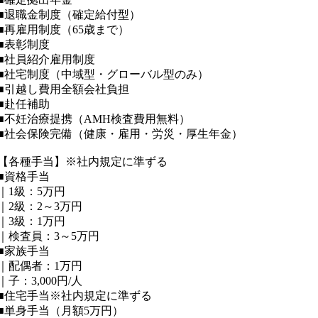
■退職金制度（確定給付型）
■再雇用制度（65歳まで）
■表彰制度
■社員紹介雇用制度
■社宅制度（中域型・グローバル型のみ）
■引越し費用全額会社負担
■赴任補助
■不妊治療提携（AMH検査費用無料）
■社会保険完備（健康・雇用・労災・厚生年金）
【各種手当】※社内規定に準ずる
■資格手当
｜1級：5万円
｜2級：2～3万円
｜3級：1万円
｜検査員：3～5万円
■家族手当
｜配偶者：1万円
｜子：3,000円/人
■住宅手当※社内規定に準ずる
■単身手当（月額5万円）