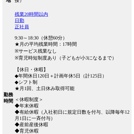
接）
地
残業20時間以内
日勤
正社員
9:30～18:30（休憩60分）
★月の平均残業時間：17時間
※サービス残業なし
※育児時短制度あり（子どもが小3になるまで）
【休日・休暇】
◆年間休日120日＋計画年休5日（計125日）
◆シフト制
★月1回、土日休み取得可能
勤務
＜休暇制度＞
時間
◆年末休暇
◆有給休暇（入社初日に規定日数を付与、以降毎年12
月1日に一斉付与）
◆産前産後休暇
◆育児休暇