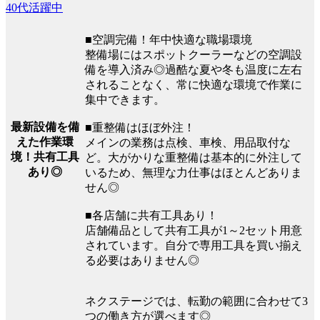
40代活躍中
■空調完備！年中快適な職場環境
整備場にはスポットクーラーなどの空調設
備を導入済み◎過酷な夏や冬も温度に左右
されることなく、常に快適な環境で作業に
集中できます。
最新設備を備
■重整備はほぼ外注！
えた作業環
メインの業務は点検、車検、用品取付な
境！共有工具
ど。大がかりな重整備は基本的に外注して
あり◎
いるため、無理な力仕事はほとんどありま
せん◎
■各店舗に共有工具あり！
店舗備品として共有工具が1～2セット用意
されています。自分で専用工具を買い揃え
る必要はありません◎
ネクステージでは、転勤の範囲に合わせて3
つの働き方が選べます◎