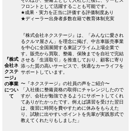
そのほか、整備士として入社した後に、サービス
フロントとして活躍することも可能です。
★成果・実力を正当に評価する評価制度あり
★ディーラー出身者多数在籍で教育体制充実
『株式会社ネクステージ』は、「みんなに愛され
るクルマ屋さん」を理念に掲げ、中古車販売事業
を中心に全国展開する東証プライム上場企業で
す。販売から買取、整備、保険までを自社で完結
『株式
させる「生涯取引」を推進しており、顧客に寄り
会社ネ
添った質の高いサービスで、快適なカーライフを
クステ
サポートしています。
ージ』
〜『ネクステージ』の社員の声をご紹介〜
の事業
「入社後に整備資格の取得にチャレンジしたので
につい
すが、会社が勉強できるようにサポートしてくれ
て
てありがたかったです。例えば講習を受けた翌日
は、復習に時間を費やすために休みをもらえた
り、試験に出やすいポイントを先輩が実践形式で
教えてくれたりもしました」