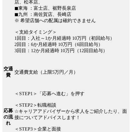
店、松本店、
◼︎東海 ：富士店、裾野長泉店
◼︎九州 ：南佐賀店、長崎店
※ 希望店舗への配属は確約できません
＜支給タイミング＞
1回目：入社～1か月経過時 10万円（初回給与）
2回目：6か月経過時 10万円（6回目給与）
3回目：12か月経過時 10万円（12回目給与）
交通
交通費支給（上限5万円／月）
費
＜STEP1＞「応募へ進む」を押す
＜STEP2＞転職相談
応募
☆キャリアアドバイザーから求人をご紹介したり、面
の流
接についてアドバイスします！
れ
＜STEP3＞企業と面接