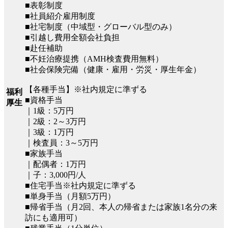
■表彰制度
■社員紹介雇用制度
■社宅制度（中域型・グローバル型のみ）
■引越し費用全額会社負担
■赴任補助
■不妊治療提携（AMH検査費用無料）
■社会保険完備（健康・雇用・労災・厚生年金）
【各種手当】※社内規定に準ずる
福利
■資格手当
厚生
｜1級：5万円
｜2級：2～3万円
｜3級：1万円
｜検査員：3～5万円
■家族手当
｜配偶者：1万円
｜子：3,000円/人
■住宅手当※社内規定に準ずる
■単身手当（月額5万円）
■帰省手当（月2回、本人の帰省または家族1名分の来
訪にも適用可）