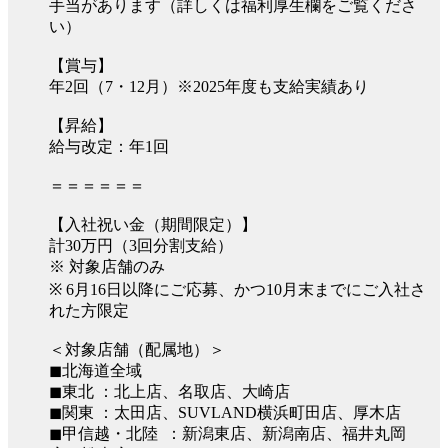
手当があります（詳しくは福利厚生欄をご覧くださ
い）
【賞与】
年2回（7・12月）※2025年度も支給実績あり
【昇給】
給与改定：年1回
＝＝＝＝＝＝
【入社祝い金（期間限定）】
計30万円（3回分割支給）
※ 対象店舗のみ
※ 6月16日以降にご応募、かつ10月末までにご入社さ
れた方限定
＜対象店舗（配属地）＞
◼︎北海道全域
◼︎東北 ：北上店、名取店、大崎店
◼︎関東 ：太田店、SUVLAND横浜町田店、厚木店
◼︎甲信越・北陸 ：新潟東店、新潟南店、福井丸岡