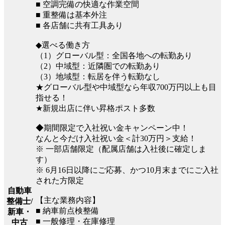
■ 空調完備の快適な作業空間
■ 重整備は基本外注
■ 各店舗に共有工具あり
◆選べる働き方
（1）グローバル型：全国各地への転勤あり
（2）中域型：近隣圏での転勤あり
（3）地域型：転居を伴う転勤なし
★グローバル型や中域型なら年収700万円以上も目
指せる！
★新規出店に伴い昇格ポスト多数
◆期間限定で入社祝い金キャンペーン中！
なんと今だけ入社祝い金＜計30万円＞支給！
※ 一部店舗限定（配属店舗は入社後に確定しま
す）
※ 6月16日以降にご応募、かつ10月末までにご入社
された方限定
自動車
【主な業務内容】
整備士/
■ 納車前点検整備
新車・
■ 一般修理・在庫修理
中古