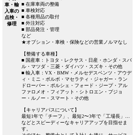
■ 在庫車両の整備
車・輸
■ 車検対応
入車の
■ 各種用品の取付
点検・
■ 外注対応
修理
■ 部品発注・管理
など
★オプション・車検・保険などの営業ノルマなし
【整備する車種】
■ 国産車：トヨタ・レクサス・日産・ホンダ・スバ
ル・マツダ・三菱・ダイハツ・スズキ・その他
■ 輸入車：VX・BMW・メルセデスベンツ・アウデ
ィ・ミニ・ボルボ・マセラティ・ジャガー・ラン
ドローバー・ポルシェ・フォード・ジープ・アル
ファロメオ・フィアット・シトロエン・プジョ
ー・ルノー・スマート・その他
【キャリアパスについて】
最短1年で「チーフ」、最短2〜3年で「工場長」…
などとスピーディーなキャリアアップを目指せま
す。