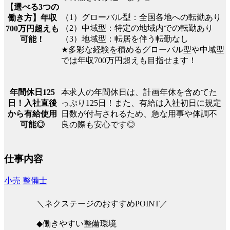
【選べる3つの
（1）グローバル型：全国各地への転勤あり
働き方】年収
（2）中域型：特定の地域内での転勤あり
700万円超えも
（3）地域型：転居を伴う転勤なし
可能！
★多彩な経験を積めるグローバル型や中域型
では年収700万円超えも目指せます！
本求人の年間休日は、計画年休を含めてた
年間休日125
っぷり125日！また、有給は入社初日に規定
日！入社直後
日数が付与されるため、急な用事や体調不
から有給使用
良の際も安心です◎
可能◎
仕事内容
小売
整備士
＼ネクステージのおすすめPOINT／
◆働きやすい整備環境