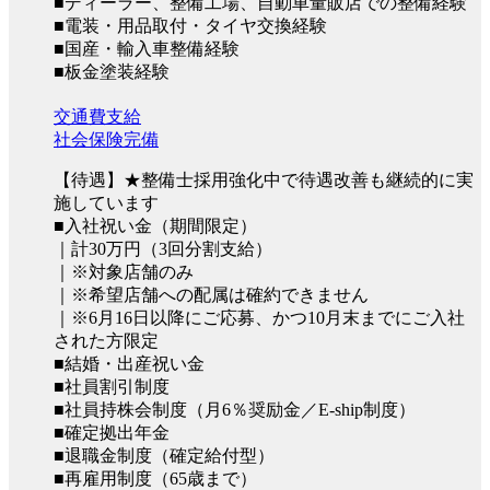
■ディーラー、整備工場、自動車量販店での整備経験
■電装・用品取付・タイヤ交換経験
■国産・輸入車整備経験
■板金塗装経験
交通費支給
社会保険完備
【待遇】★整備士採用強化中で待遇改善も継続的に実
施しています
■入社祝い金（期間限定）
｜計30万円（3回分割支給）
｜※対象店舗のみ
｜※希望店舗への配属は確約できません
｜※6月16日以降にご応募、かつ10月末までにご入社
された方限定
■結婚・出産祝い金
■社員割引制度
■社員持株会制度（月6％奨励金／E-ship制度）
■確定拠出年金
■退職金制度（確定給付型）
■再雇用制度（65歳まで）