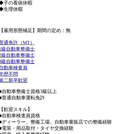
◆子の看病休暇
◆生理休暇
【雇用形態補足】期間の定め：無
普通免許（MT）
1級自動車整備士
2級自動車整備士
3級自動車整備士
自動車検査員
学歴不問
第二新卒歓迎
■自動車整備士資格3級以上
■普通自動車運転免許
【歓迎スキル】
■自動車検査員資格
■ディーラー、整備工場、自動車量販店での整備経験
■電装・用品取付・タイヤ交換経験