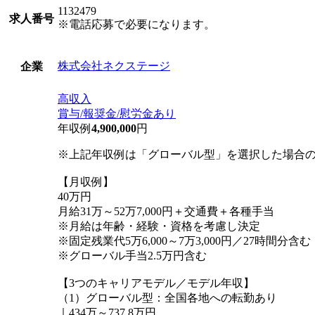
1132479
求人番号
※電話応募で必要になります。
株式会社ネクステージ
企業
高収入
賞与/報奨金/慰労金あり
年収例
4,900,000
円
※上記年収例は「グローバル型」を選択した場合
【月収例】
40万円
月給31万～52万7,000円＋交通費＋各種手当
※月給は年齢・経験・資格を考慮し決定
※固定残業代5万6,000～7万3,000円／27時間分
※グローバル手当2.5万円含む
【3つのキャリアモデル／モデル年収】
（1）グローバル型：全国各地への転勤あり
｜434万～737.8万円