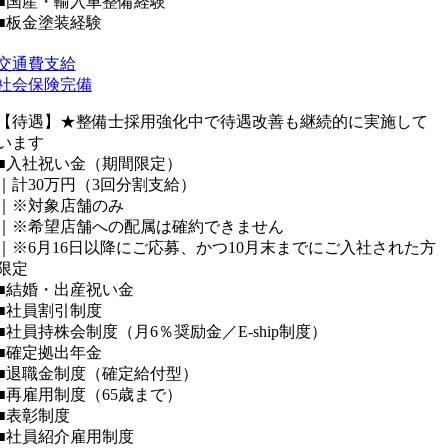
■国産・輸入車整備経験
■板金塗装経験
交通費支給
社会保険完備
【待遇】★整備士採用強化中で待遇改善も継続的に実施して
います
■入社祝い金（期間限定）
｜計30万円（3回分割支給）
｜※対象店舗のみ
｜※希望店舗への配属は確約できません
｜※6月16日以降にご応募、かつ10月末までにご入社された方
限定
■結婚・出産祝い金
■社員割引制度
■社員持株会制度（月6％奨励金／E-ship制度）
■確定拠出年金
■退職金制度（確定給付型）
■再雇用制度（65歳まで）
■表彰制度
■社員紹介雇用制度