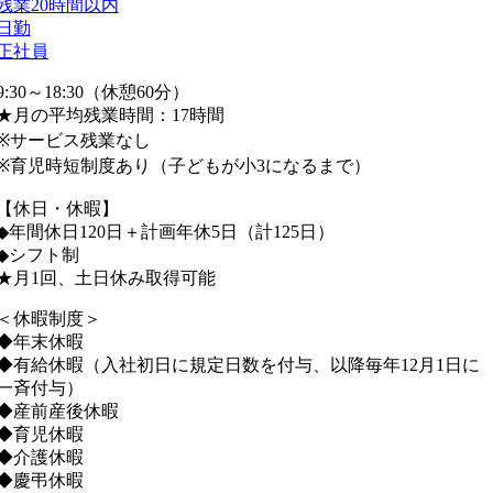
残業20時間以内
日勤
正社員
9:30～18:30（休憩60分）
★月の平均残業時間：17時間
※サービス残業なし
※育児時短制度あり（子どもが小3になるまで）
【休日・休暇】
◆年間休日120日＋計画年休5日（計125日）
◆シフト制
★月1回、土日休み取得可能
＜休暇制度＞
◆年末休暇
◆有給休暇（入社初日に規定日数を付与、以降毎年12月1日に
一斉付与）
◆産前産後休暇
◆育児休暇
◆介護休暇
◆慶弔休暇