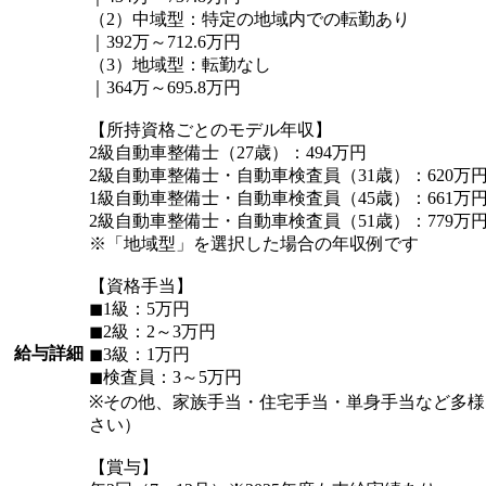
（2）中域型：特定の地域内での転勤あり
｜392万～712.6万円
（3）地域型：転勤なし
｜364万～695.8万円
【所持資格ごとのモデル年収】
2級自動車整備士（27歳）：494万円
2級自動車整備士・自動車検査員（31歳）：620万
1級自動車整備士・自動車検査員（45歳）：661万
2級自動車整備士・自動車検査員（51歳）：779万
※「地域型」を選択した場合の年収例です
【資格手当】
◼︎1級：5万円
◼︎2級：2～3万円
給与詳細
◼︎3級：1万円
◼︎検査員：3～5万円
※その他、家族手当・住宅手当・単身手当など多
さい）
【賞与】