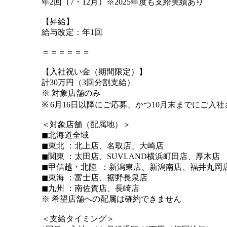
年2回（7・12月）※2025年度も支給実績あり
【昇給】
給与改定：年1回
＝＝＝＝＝＝
【入社祝い金（期間限定）】
計30万円（3回分割支給）
※ 対象店舗のみ
※ 6月16日以降にご応募、かつ10月末までにご入
＜対象店舗（配属地）＞
◼︎北海道全域
◼︎東北 ：北上店、名取店、大崎店
◼︎関東 ：太田店、SUVLAND横浜町田店、厚木店
◼︎甲信越・北陸 ：新潟東店、新潟南店、福井丸岡
◼︎東海 ：富士店、裾野長泉店
◼︎九州 ：南佐賀店、長崎店
※ 希望店舗への配属は確約できません
＜支給タイミング＞