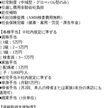
■社宅制度（中域型・グローバル型のみ）
■引越し費用全額会社負担
■赴任補助
■不妊治療提携（AMH検査費用無料）
■社会保険完備（健康・雇用・労災・厚生年金）
【各種手当】※社内規定に準ずる
■資格手当
｜1級：5万円
｜2級：2～3万円
｜3級：1万円
｜検査員：3～5万円
■家族手当
｜配偶者：1万円
｜子：3,000円/人
■住宅手当※社内規定に準ずる
■単身手当（月額5万円）
■帰省手当（月2回、本人の帰省または家族1名分の来訪にも
適用可）
■残業手当（1分単位）
【資格取得支援制度】