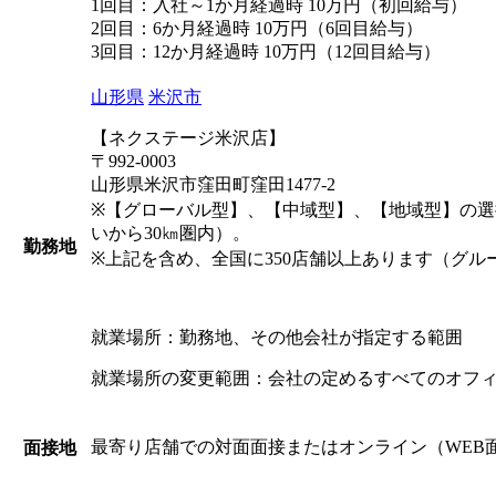
1回目：入社～1か月経過時 10万円（初回給与）
2回目：6か月経過時 10万円（6回目給与）
3回目：12か月経過時 10万円（12回目給与）
山形県
米沢市
【ネクステージ米沢店】
〒992-0003
山形県米沢市窪田町窪田1477-2
※【グローバル型】、【中域型】、【地域型】の
いから30㎞圏内）。
勤務地
※上記を含め、全国に350店舗以上あります（グル
就業場所：勤務地、その他会社が指定する範囲
就業場所の変更範囲：会社の定めるすべてのオフ
最寄り店舗での対面面接またはオンライン（WEB
面接地