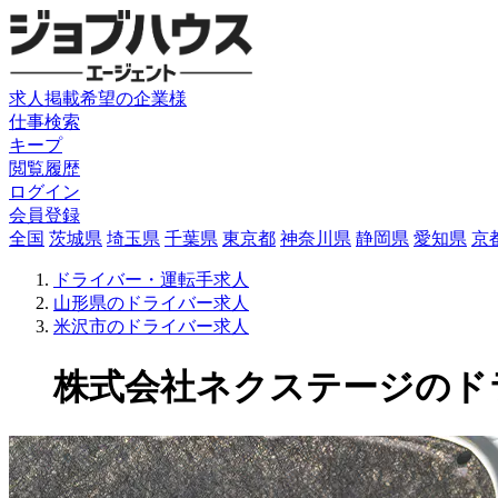
求人掲載希望の企業様
仕事検索
キープ
閲覧履歴
ログイン
会員登録
全国
茨城県
埼玉県
千葉県
東京都
神奈川県
静岡県
愛知県
京
ドライバー・運転手求人
山形県のドライバー求人
米沢市のドライバー求人
株式会社ネクステージのドライバ