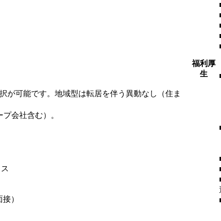
福利厚
生
選択が可能です。地域型は転居を伴う異動なし（住ま
ープ会社含む）。
ィス
面接）